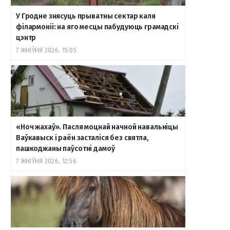
У Гродне знясуць прыватны сектар каля
o
r
a
e
к
філармоніі: на яго месцы пабудуюць грамадскі
цэнтр
7 ЖНІЎНЯ 2026, 15:05
k
a
m
т
m
е
«Ноч жахаў». Пасля моцнай начной навальніцы
Ваўкавыск і раён засталіся без святла,
пашкоджаны паўсотні дамоў
7 ЖНІЎНЯ 2026, 12:56