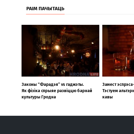
РАІМ ПАЧЫТАЦЬ
Законы “Фарадэя” vs гаджэты.
Замест эспрэса
Як фізіка спрыяе развіццю барнай
Тэстуем альтэр
культуры Гродна
кавы