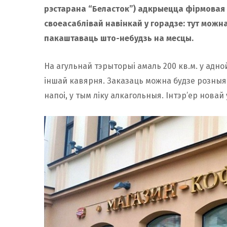
рэстарана “Беласток”) адкрыецца фірмовая 
своеасаблівай навінкай у горадзе: тут можна 
пакаштаваць што-небудзь на месцы.
На агульнай тэрыторыі амаль 200 кв.м. у адно
іншай кавярня. Заказаць можна будзе розныя
напоі, у тым ліку алкагольныя. Інтэр’ер нова