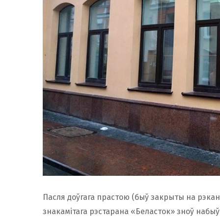
Пасля доўгага прастою (быў закрыты на рэкан
знакамітага рэстарана «Беласток» зноў набыў 