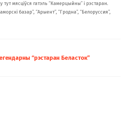
у тут мясціўся гатэль “Камерцыйны” і рэстаран.
морскі базар”, “Арыент”, “Гродна”, “Белоруссия”,
легендарны “рэстаран Беласток”