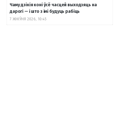
Чаму дзікія коні ўсё часцей выходзяць на
дарогі — і што з імі будуць рабіць
7 ЖНІЎНЯ 2026, 10:45