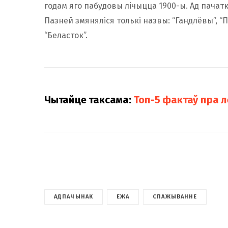
годам яго пабудовы лічыцца 1900-ы. Ад пачатк
Пазней змяняліся толькі назвы: “Гандлёвы”, “Па
“Беласток”.
Чытайце таксама:
Топ-5 фактаў пра 
АДПАЧЫНАК
ЕЖА
СПАЖЫВАННЕ