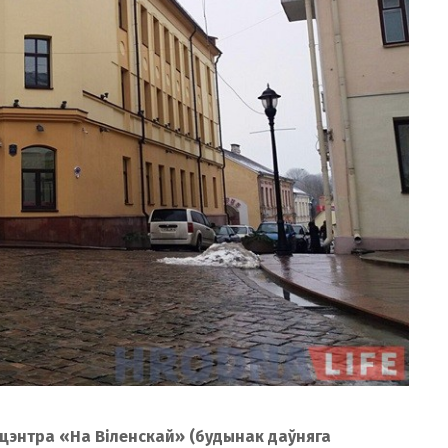
-цэнтра «На Віленскай» (будынак даўняга