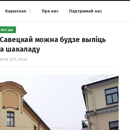
Карыснае
Пра нас
Падтрымай нас
МЕСЦЫ
 Савецкай можна будзе выпіць
га шакаладу
ЗЕНЯ 2017, 09:48