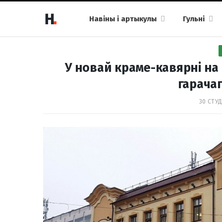
Навіны і артыкулы
Гульні
У новай краме-кавярні на
гарача
30 СТУД