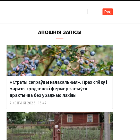
Рус
F
I
T
R
Y
В
АПОШНІЯ ЗАПІСЫ
a
n
e
S
o
к
c
s
l
S
u
о
«Страты сапраўды каласальныя». Праз спёку і
e
t
e
T
н
маразы гродзенскі фермер застаўся
практычна без ураджаю лахіны
7 ЖНІЎНЯ 2026, 16:47
b
a
g
u
т
o
g
r
b
а