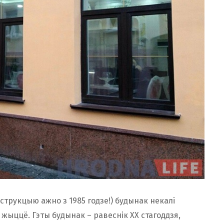
струкцыю ажно з 1985 годзе!) будынак некалі
жыццё. Гэты будынак – равеснік ХХ стагоддзя,