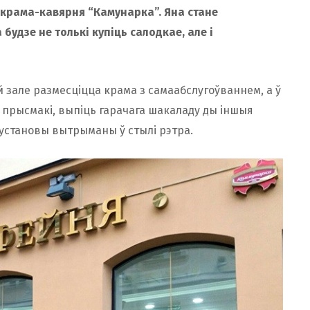
крама-кавярня “Камунарка”. Яна стане
будзе не толькі купіць салодкае, але і
й зале размесціцца крама з самаабслугоўваннем, а ў
 прысмакі, выпіць гарачага шакаладу ды іншыя
й установы вытрыманы ў стылі рэтра.