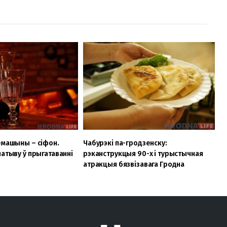
-машыны – сіфон.
Чабурэкі па-гродзенску:
натыву ў прыгатаванні
рэканструкцыя 90-х і турыстычная
атракцыя бязвізавага Гродна