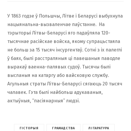
У 1863 годзе ў Польшчы, Літве і Беларусі выбухнула
нацыянальна-вызваленчае паўстанне. На
тэрыторыі Літвы-Беларусі яго падаўляла 120-
тысячнае расійскае войска, якому супрацьстаяла
не больш за 15 тысяч інсургентаў. Сотні з іх палеглі
ў баях, былі расстраляныя ці павешаныя паводле
выракаў ваенна-палявых судоў. Тысячы былі
высланыя на катаргу або вайсковую службу.
Агульныя страты Літвы-Беларусі сягаюць 20 тысяч
чалавек. Гэта былі найбольш адукаваныя,
актыўныя, “пасіянарныя” людзі.
ГІСТОРЫЯ
ГРАМАДСТВА
ЛІТАРАТУРА