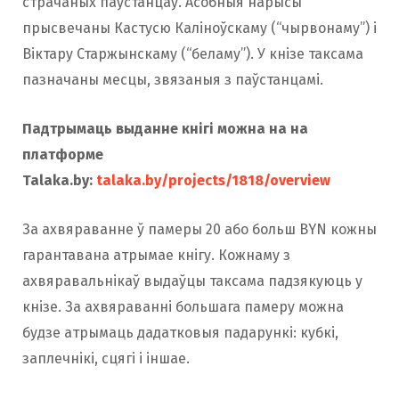
страчаных паўстанцаў. Асобныя нарысы
прысвечаны Кастусю Каліноўскаму (“чырвонаму”) і
Віктару Старжынскаму (“беламу”). У кнізе таксама
пазначаны месцы, звязаныя з паўстанцамі.
Падтрымаць выданне кнігі можна на на
платформе
Talaka.by:
talaka.by/projects/1818/overview
За ахвяраванне ў памеры 20 або больш BYN кожны
гарантавана атрымае кнігу. Кожнаму з
ахвяравальнікаў выдаўцы таксама падзякуюць у
кнізе. За ахвяраванні большага памеру можна
будзе атрымаць дадатковыя падарункі: кубкі,
заплечнікі, сцягі і іншае.