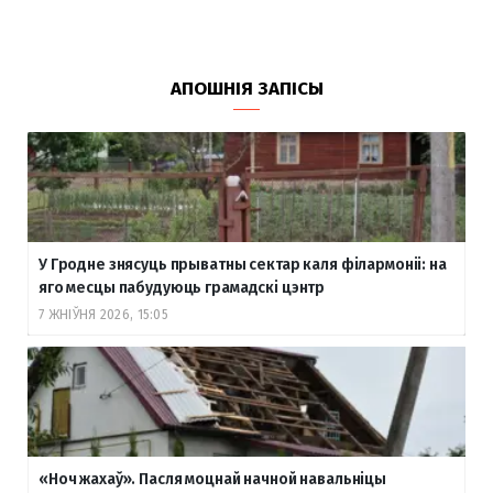
АПОШНІЯ ЗАПІСЫ
У Гродне знясуць прыватны сектар каля філармоніі: на
яго месцы пабудуюць грамадскі цэнтр
7 ЖНІЎНЯ 2026, 15:05
«Ноч жахаў». Пасля моцнай начной навальніцы