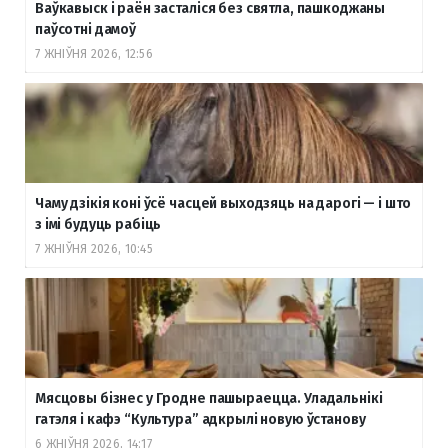
Ваўкавыск і раён засталіся без святла, пашкоджаны
паўсотні дамоў
7 ЖНІЎНЯ 2026, 12:56
Чаму дзікія коні ўсё часцей выходзяць на дарогі — і што
з імі будуць рабіць
7 ЖНІЎНЯ 2026, 10:45
Мясцовы бізнес у Гродне пашыраецца. Уладальнікі
гатэля і кафэ “Культура” адкрылі новую ўстанову
6 ЖНІЎНЯ 2026, 14:17