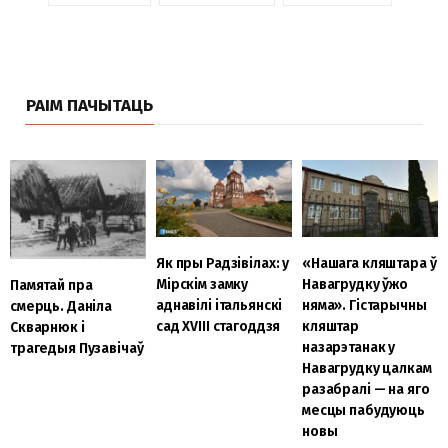
РАІМ ПАЧЫТАЦЬ
Як пры Радзівілах: у
«Нашага кляштара ў
Мірскім замку
Навагрудку ўжо
Памятай пра
аднавілі італьянскі
няма». Гістарычны
смерць. Даніла
сад XVIII стагоддзя
кляштар
Скварнюк і
назарэтанак у
трагедыя Пузавічаў
Навагрудку цалкам
разабралі — на яго
месцы пабудуюць
новы