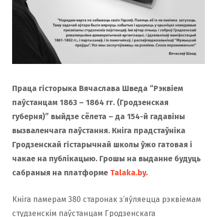
o
r
k
a
m
Праца гісторыка Вячаслава Шведа “Рэквіем
паўстанцам 1863 – 1864 гг. (Гродзенская
губерня)” выйдзе сёлета – да 154-й гадавіны
вызваленчага паўстання. Кніга прадстаўніка
Гродзенскай гістарычнай школы ўжо гатовая і
чакае на публікацыю. Грошы на выданне будуць
сабраныя на платформе
Talaka.by
.
Кніга памерам 380 старонак з’яўляецца рэквіемам
студзенскім паўстанцам Гродзенскага