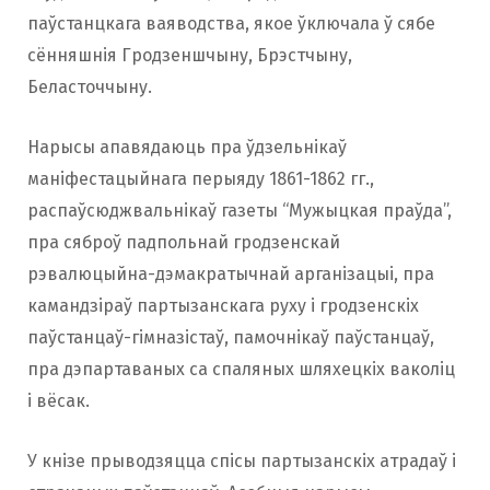
паўстанцкага ваяводства, якое ўключала ў сябе
сённяшнія Гродзеншчыну, Брэстчыну,
Беласточчыну.
Нарысы апавядаюць пра ўдзельнікаў
маніфестацыйнага перыяду 1861-1862 гг.,
распаўсюджвальнікаў газеты “Мужыцкая праўда”,
пра сяброў падпольнай гродзенскай
рэвалюцыйна-дэмакратычнай арганізацыі, пра
камандзіраў партызанскага руху і гродзенскіх
паўстанцаў-гімназістаў, памочнікаў паўстанцаў,
пра дэпартаваных са спаляных шляхецкіх ваколіц
і вёсак.
У кнізе прыводзяцца спісы партызанскіх атрадаў і