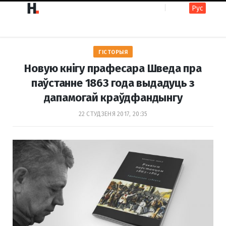
Рус
F
I
ГІСТОРЫЯ
a
n
Новую кнігу прафесара Шведа пра
паўстанне 1863 года выдадуць з
дапамогай краўдфандынгу
c
s
22 СТУДЗЕНЯ 2017, 20:35
e
t
b
a
o
g