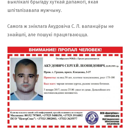
выклікалі брыгаду хуткай дапамогі, якая
шпіталізавала мужчыну.
Самога ж зніклага Акудовіча С. Л. валанцёры не
знайшлі, але пошукі працягваюцца.