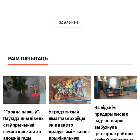
ЗДАРЭННІ
РАІМ ПАЧЫТАЦЬ
На лідскім
“Гродна паплыў”.
У гродзенскай
прадпрыемстве
Паўгадзінны лівень
шматпавярхоўцы
падчас зваркі
стаў прычынай
знік пакет з
выбухнула
самага вялікага за
прадуктамі – завялі
цыстэрна: рабочы
апошнія гады
крымінальную