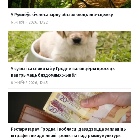
У Румлёўскім лесапарку абсталююць эка-сцежку
6 ЖНІЎНЯ 2026, 13:22
У сувязі са спякотай у Гродне валанцёры просяць
падтрымаць бяздомных жывёл
6 ЖНІЎНЯ 2026, 12:45
Рэстаратарам Гродна і вобласці давядзецца заплаціць
штрафы: не адлічвалі грошы на падтрымку культуры