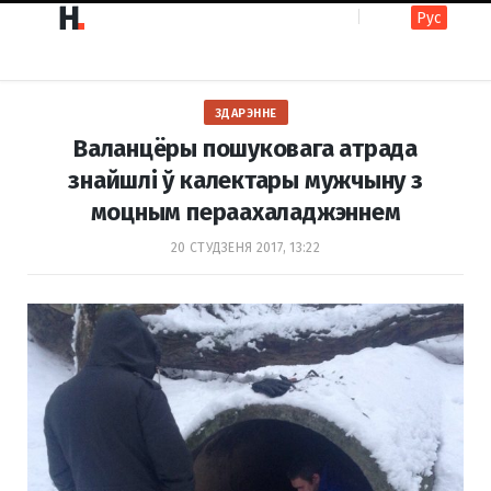
Рус
F
I
ЗДАРЭННЕ
a
n
Валанцёры пошуковага атрада
знайшлі ў калектары мужчыну з
моцным пераахаладжэннем
c
s
20 СТУДЗЕНЯ 2017, 13:22
e
t
b
a
o
g