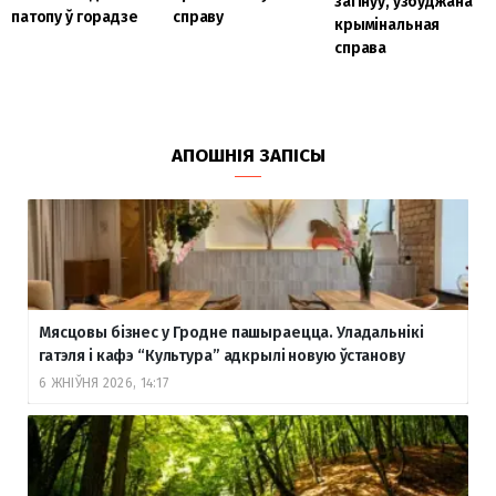
загінуў, узбуджана
патопу ў горадзе
справу
крымінальная
справа
АПОШНІЯ ЗАПІСЫ
Мясцовы бізнес у Гродне пашыраецца. Уладальнікі
гатэля і кафэ “Культура” адкрылі новую ўстанову
6 ЖНІЎНЯ 2026, 14:17