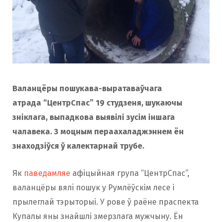
o
r
k
a
m
Валанцёры пошукава-выратаваўчага
атрада “ЦентрСпас” 19 студзеня, шукаючы
зніклага, выпадкова выявілі зусім іншага
чалавека. З моцным пераахаладжэннем ён
знаходзіўся ў калектарнай трубе.
Як
паведамляе
афіцыйная група “ЦентрСпас”,
валанцёры вялi пошук у Румлёўскім лесе і
прылеглай тэрыторыі. У рове ў раёне праспекта
Купалы яны знайшлі змерзлага мужчыну. Ён