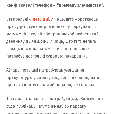
канфіскавалі тэлефон – “прыладу злачынства”.
Стваральнікі
петыцыі
, лічаць, што жорсткасць
прысуду несувымерна вялікая ў параўнанні з
магчымай шкодай або грамадскай небяспекай
дзеянняў Дыяны. Яны лічаць, што гэта нельга
лічыць крымінальным злачынствам, якое
патрабуе настолькі суворага пакарання.
Аўтары петыцыі патрабуюць умяшання
пракуратуры ў справу гродзенкі як нагляднага
органа з ініцыятывай аб пераглядзе справы.
Таксама стваральнiкi патрабуюць ад Вярхоўнага
суда публікацыі тлумачэнняў аб парадку
прыцягнення да адказнасці па частцы 2 артыкула