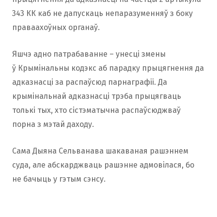
343 КК каб не дапускаць непаразуменняў з боку
праваахоўных органаў.
Яшчэ адно патрабаванне – унесці змены
ў Крымінальны кодэкс аб парадку прыцягнення да
адказнасці за распаўсюд парнаграфіі. Да
крымінальнай адказнасці трэба прыцягваць
толькі тых, хто сістэматычна распаўсюджваў
порна з мэтай даходу.
Сама Дыяна Сельванава шакаваная рашэннем
суда, але абскарджваць рашэнне адмовілася, бо
не бачыць у гэтым сэнсу.