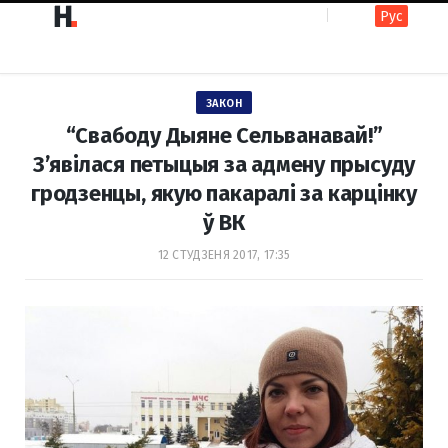
Рус
F
I
ЗАКОН
a
n
“Свабоду Дыяне Сельванавай!”
З’явілася петыцыя за адмену прысуду
гродзенцы, якую пакаралі за карцінку
c
s
ў ВК
12 СТУДЗЕНЯ 2017, 17:35
e
t
b
a
o
g