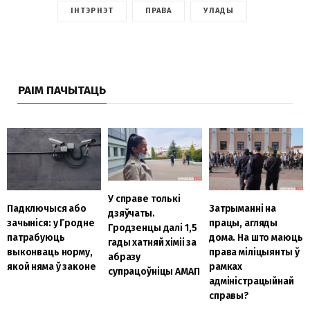
ІНТЭРНЭТ
ПРАВА
УЛАДЫ
РАІМ ПАЧЫТАЦЬ
У справе толькі
Падключыся або
Затрыманні на
дзяўчаты.
зачыніся: у Гродне
працы, агляды
Гродзенцы далі 1,5
патрабуюць
дома. На што маюць
гады хатняй хіміі за
выконваць норму,
права міліцыянты ў
абразу
якой няма ў законе
рамках
супрацоўніцы АМАП
адміністрацыйнай
справы?