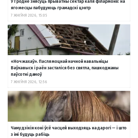
У Гродне знясуць прыватны сектар каля філармоніі: на
яго месцы пабудуюць грамадскі цэнтр
7 ЖНІЎНЯ 2026, 15:05
«Ноч жахаў». Пасля моцнай начной навальніцы
Ваўкавыск і раён засталіся без святла, пашкоджаны
паўсотні дамоў
7 ЖНІЎНЯ 2026, 12:56
Чаму дзікія коні ўсё часцей выходзяць на дарогі — і што
з імі будуць рабіць