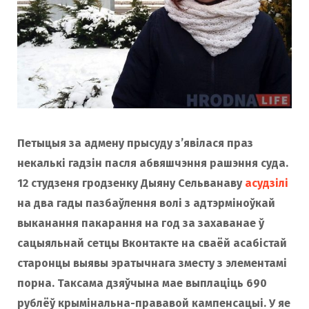
o
r
k
a
m
Петыцыя за адмену прысуду з’явілася праз
некалькі гадзін пасля абвяшчэння рашэння суда.
12 студзеня гродзенку Дыяну Сельванаву
асудзілі
на два гады пазбаўлення волі з адтэрміноўкай
выканання пакарання на год за захаванае ў
сацыяльнай сетцы Вконтакте на сваёй асабістай
старонцы выявы эратычнага зместу з элементамі
порна. Таксама дзяўчына мае выплаціць 690
рублёў крымінальна-прававой кампенсацыі. У яе