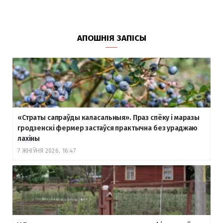
АПОШНІЯ ЗАПІСЫ
«Страты сапраўды каласальныя». Праз спёку і маразы
гродзенскі фермер застаўся практычна без ураджаю
лахіны
7 ЖНІЎНЯ 2026, 16:47