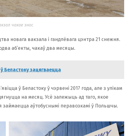
кзал чакае знос
тва новага вакзала і гандлёвага цэнтра 21 снежня.
одва аб’екты, чакаў два месяцы.
 ў Беластоку зацягваецца
віцца ў Беластоку ў чэрвені 2017 года, але з улікам
ягнуцца на месяц. Усё залежыць ад таго, якое
кая займаецца аўтобуснымі перавозкамі ў Польшчы.