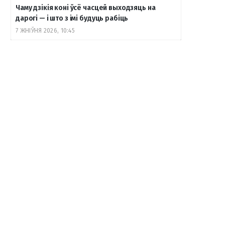
Чаму дзікія коні ўсё часцей выходзяць на
дарогі — і што з імі будуць рабіць
7 ЖНІЎНЯ 2026, 10:45