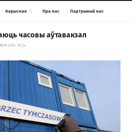
Карыснае
Пра нас
Падтрымай нас
аюць часовы аўтавакзал
ЖНЯ 2016, 19:24