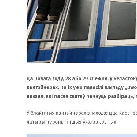
Да новага году, 28 або 29 снежня, у Беласт
кантэйнерах. На іх ужо павесілі шыльду „Dwo
вакзал, які пасля святаў пачнуць разбіраць,
У блакітных кантэйнерах знаходзяцца касы, з
чатыры пероны, іншыя ўжо закрытыя.