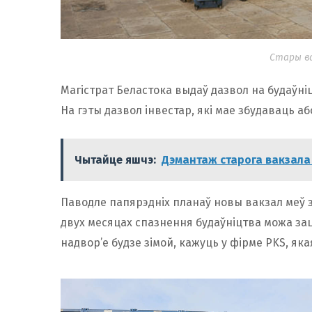
Стары ва
Магістрат Беластока выдаў дазвол на будаўніц
На гэты дазвол інвестар, які мае збудаваць аб
Чытайце яшчэ:
Дэмантаж старога вакзала
Паводле папярэдніх планаў новы вакзал меў з’я
двух месяцах спазнення будаўніцтва можа зац
надвор’е будзе зімой, кажуць у фірме PKS, я