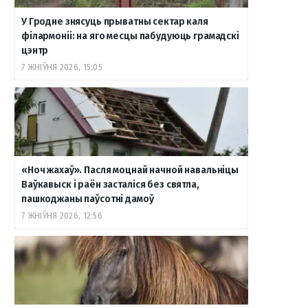
У Гродне знясуць прыватны сектар каля
o
r
a
e
к
філармоніі: на яго месцы пабудуюць грамадскі
цэнтр
7 ЖНІЎНЯ 2026, 15:05
k
a
m
т
m
е
«Ноч жахаў». Пасля моцнай начной навальніцы
Ваўкавыск і раён засталіся без святла,
пашкоджаны паўсотні дамоў
7 ЖНІЎНЯ 2026, 12:56