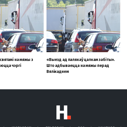
святамі на мяжы з
«Выезд ад палякаў цалкам забіты».
юцца чэргі
Што адбываецца на мяжы перад
Вялікаднем