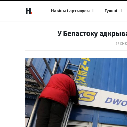
Навіны і артыкулы
Гульні
У Беластоку адкрыв
27 СНЕ