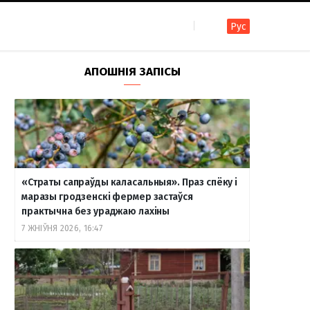
Рус
F
I
T
R
Y
В
АПОШНІЯ ЗАПІСЫ
a
n
e
S
o
к
c
s
l
S
u
о
«Страты сапраўды каласальныя». Праз спёку і
e
t
e
T
н
маразы гродзенскі фермер застаўся
практычна без ураджаю лахіны
7 ЖНІЎНЯ 2026, 16:47
b
a
g
u
т
o
g
r
b
а