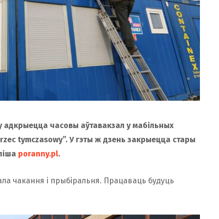
оку адкрыецца часовы аўтавакзал у мабільных
rzec tymczasowy”. У гэты ж дзень закрыецца стары
 піша
poranny.pl
.
ала чакання і прыбіральня. Працаваць будуць