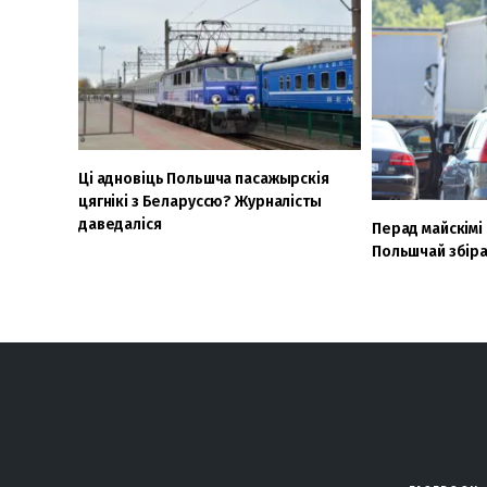
Ці адновіць Польшча пасажырскія
цягнікі з Беларуссю? Журналісты
даведаліся
Перад майскімі 
Польшчай збіра