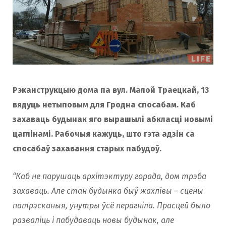
o
r
k
a
m
Рэканструкцыю дома па вул. Малой Траецкай, 13
вядуць нетыповым для Гродна спосабам. Каб
захаваць будынак яго вырашылі абкласці новымі
цаглінамі. Рабочыя кажуць, што гэта адзін са
спосабаў захавання старых пабудоў.
“Каб не парушаць архітэктуру горада, дом трэба
захаваць. Але стан будынка быў жахлівы – сцены
патрэсканыя, унутры ўсё перагнiла. Прасцей было
разваліць і пабудаваць новы будынак, але