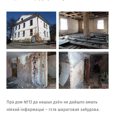
Пра дом №13 да нашых дзён не дайшло амаль
ніякай інфармацыі – гэта шараговая забудова.