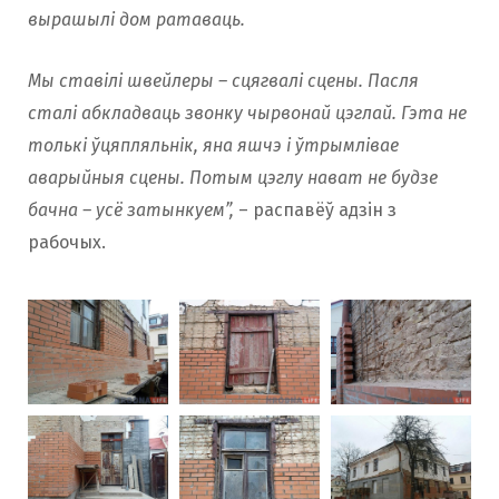
вырашылі дом ратаваць.
Мы ставілі швейлеры – сцягвалі сцены. Пасля
сталі абкладваць звонку чырвонай цэглай. Гэта не
толькі ўцяпляльнік, яна яшчэ і ўтрымлівае
аварыйныя сцены. Потым цэглу нават не будзе
бачна – усё затынкуем”,
– распавёў адзін з
рабочых.