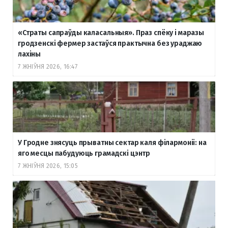
«Страты сапраўды каласальныя». Праз спёку і маразы
гродзенскі фермер застаўся практычна без ураджаю
лахіны
7 ЖНІЎНЯ 2026, 16:47
У Гродне знясуць прыватны сектар каля філармоніі: на
яго месцы пабудуюць грамадскі цэнтр
7 ЖНІЎНЯ 2026, 15:05