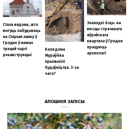
Знаходкі ёсць: на
Стала вядома, што
месцы страчанага
могуць пабудаваць
яўрэйскага
на Старым замку ў
квартала ў Гродне
Гродне ў межах
працуюць
трэцяй чаргі
Каля дома
археолагі
рэканструкцыі
Мураўёва
прыпынілі
будаўніцтва. З-за
чаго?
АПОШНІЯ ЗАПІСЫ