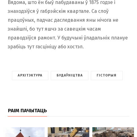
Вядома, што ён быў пабудаваны ў 1875 годзе і
знаходзіўся ў габрэйскім квартале. Са слоў
працоўных, падчас даследвання яны нічога не
знайшлі, бо тут яшчэ за савецкім часам
праводзіўся рамонт. У будучыні ўладальнік плануе
зрабіць тут гасцініцу або хостэл.
АРХІТЭКТУРА
БУДАЎНІЦТВА
ГІСТОРЫЯ
РАІМ ПАЧЫТАЦЬ