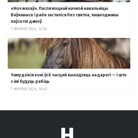
«Ноч жахаў». Пасля моцнай начной навальніцы
Ваўкавыск і раён засталіся без святла, пашкоджаны
паўсотні дамоў
7 ЖНІЎНЯ 2026, 12:56
Чаму дзікія коні ўсё часцей выходзяць на дарогі — і што
з імі будуць рабіць
7 ЖНІЎНЯ 2026, 10:45