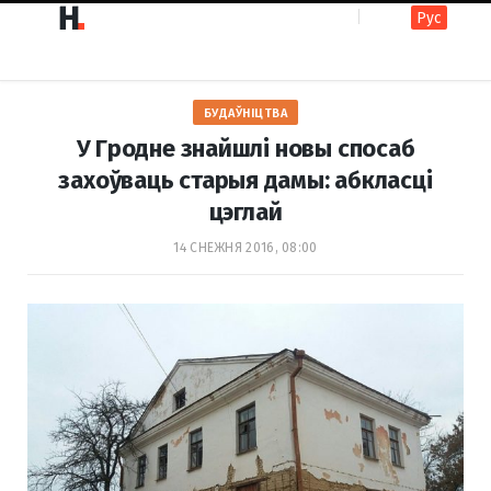
Рус
F
I
БУДАЎНІЦТВА
a
n
У Гродне знайшлі новы спосаб
захоўваць старыя дамы: абкласці
цэглай
c
s
14 СНЕЖНЯ 2016, 08:00
e
t
b
a
o
g