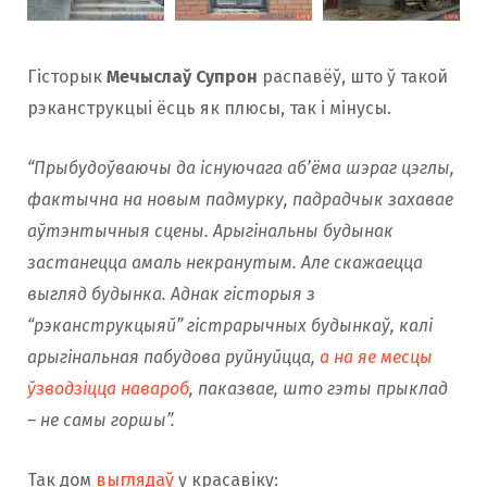
Гісторык
Мечыслаў Супрон
распавёў, што ў такой
рэканструкцыі ёсць як плюсы, так і мінусы.
“Прыбудоўваючы да існуючага аб’ёма шэраг цэглы,
фактычна на новым падмурку, падрадчык захавае
аўтэнтычныя сцены. Арыгінальны будынак
застанецца амаль некранутым. Але скажаецца
выгляд будынка. Аднак гісторыя з
“рэканструкцыяй” гістрарычных будынкаў, калі
арыгінальная пабудова руйнуйцца,
а на яе месцы
ўзводзіцца навароб
, паказвае, што гэт
ы прыклад
– не самы горшы”.
Так дом
выглядаў
у красавiку: