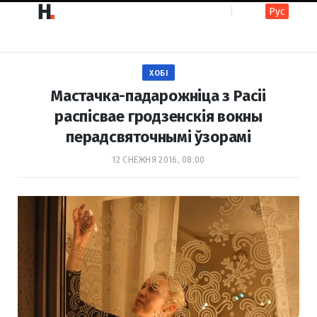
Рус
F
I
ХОБІ
a
n
Мастачка-падарожніца з Расіі
распісвае гродзенскія вокны
перадсвяточнымі ўзорамі
c
s
12 СНЕЖНЯ 2016, 08:00
e
t
b
a
o
g