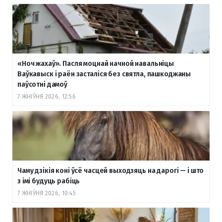
«Ноч жахаў». Пасля моцнай начной навальніцы
Ваўкавыск і раён засталіся без святла, пашкоджаны
паўсотні дамоў
7 ЖНІЎНЯ 2026, 12:56
Чаму дзікія коні ўсё часцей выходзяць на дарогі — і што
з імі будуць рабіць
7 ЖНІЎНЯ 2026, 10:45