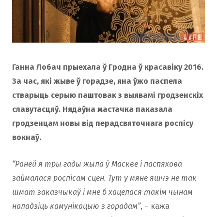
o
r
k
a
Ганна Лобач прыехала ў Гродна ў красавіку 2016.
m
За час, якi жыве ў горадзе, яна ўжо паспела
стварыць серыю паштовак з выявамі гродзенскіх
славутасцяў. Нядаўна мастачка паказала
гродзенцам новы від перадсвяточнага роспісу
вокнаў.
“Раней я тры гады жыла ў Маскве і паспяхова
займалася роспісам сцен. Тут у мяне яшчэ не так
шмат заказчыкаў і мне б хацелася такім чынам
наладзіць камунікацыю з горадам”
, – кажа