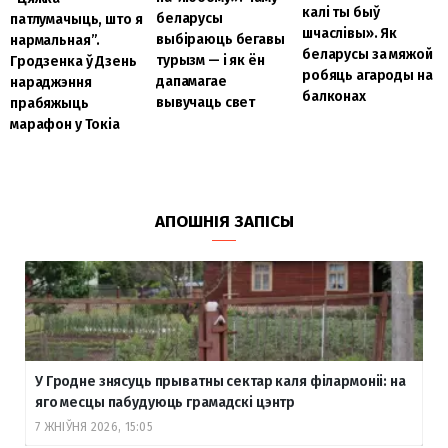
калі ты быў
беларусы
патлумачыць, што я
шчаслівы». Як
выбіраюць бегавы
нармальная”.
беларусы за мяжой
турызм — і як ён
Гродзенка ў Дзень
робяць агароды на
дапамагае
нараджэння
балконах
вывучаць свет
прабяжыць
марафон у Токіа
АПОШНІЯ ЗАПІСЫ
У Гродне знясуць прыватны сектар каля філармоніі: на
яго месцы пабудуюць грамадскі цэнтр
7 ЖНІЎНЯ 2026, 15:05