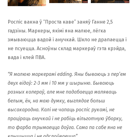
Роспіс вакна ў “Проста каве”
заняў Ганне 2,5
гадзіны. Маркеры, якімі яна малюе, лёгка
змываюцца вадой і анучкай. Шкло не драпаецца і
не псуецца. Асноўны склад маркераў гэта крэйда,
вада і клей ПВА.
“Я малюю маркерамі edding. Яны бываюць з пер’ем
двух відаў: 2-3 мм і 10 мм у шырыню. Бываюць
розных колераў, але мне падабаецца маляваць
белым, ён, на маю думку, выглядае больш
высакародна. Калі не чапаць роспіс рукамі, не
праціраць анучкай і не рабіць вільготную ўборку,
то фарба трымаецца доўга. Сама па сабе яна не
крышыцца і не адслойваецца”.