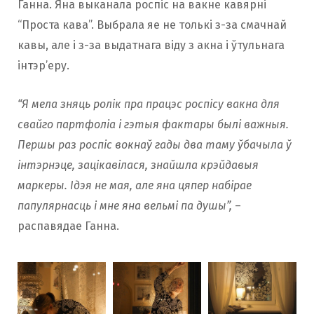
Ганна. Яна выканала роспіс на вакне кавярні
“Проста кава”. Выбрала яе не толькі з-за смачнай
кавы, але і з-за выдатнага віду з акна і ўтульнага
інтэр’еру.
“Я мела зняць ролік пра працэс роспісу вакна для
свайго партфоліа і гэтыя фактары былі важныя.
Першы раз роспіс вокнаў гады два таму ўбачыла ў
інтэрнэце, зацікавілася, знайшла крэйдавыя
маркеры. Ідэя не мая, але яна цяпер набірае
папулярнасць і мне яна вельмі па душы”,
–
распавядае Ганна.