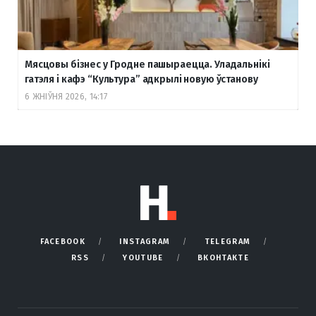
Мясцовы бізнес у Гродне пашыраецца. Уладальнікі
гатэля і кафэ “Культура” адкрылі новую ўстанову
6 ЖНІЎНЯ 2026, 14:17
FACEBOOK
INSTAGRAM
TELEGRAM
RSS
YOUTUBE
ВКОНТАКТЕ