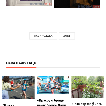
ПАДАРОЖЖА
ХОБІ
РАІМ ПАЧЫТАЦЬ
«Красоўкі браць
«Гэта вяртае ў часы,
па-любому». Чаму
“Цяжка