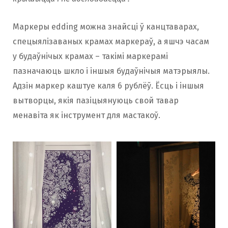
Маркеры edding можна знайсці ў канцтаварах,
спецыялізаваных крамах маркераў, а яшчэ часам
у будаўнічых крамах – такімі маркерамі
пазначаюць шкло і іншыя будаўнічыя матэрыялы.
Адзін маркер каштуе каля 6 рублёў. Ёсць і іншыя
вытворцы, якія пазіцыянуюць свой тавар
менавіта як інструмент для мастакоў.