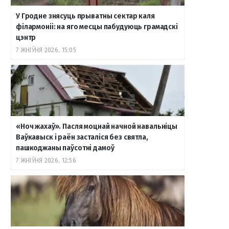
У Гродне знясуць прыватны сектар каля
o
r
a
e
к
філармоніі: на яго месцы пабудуюць грамадскі
цэнтр
7 ЖНІЎНЯ 2026, 15:05
k
a
m
т
m
е
«Ноч жахаў». Пасля моцнай начной навальніцы
Ваўкавыск і раён засталіся без святла,
пашкоджаны паўсотні дамоў
7 ЖНІЎНЯ 2026, 12:56