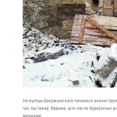
На вуліцы Дзяржынскага пачалася рэканструкц
час пуставаў. Вядома, што пасля будаўнічых р
медыкам.