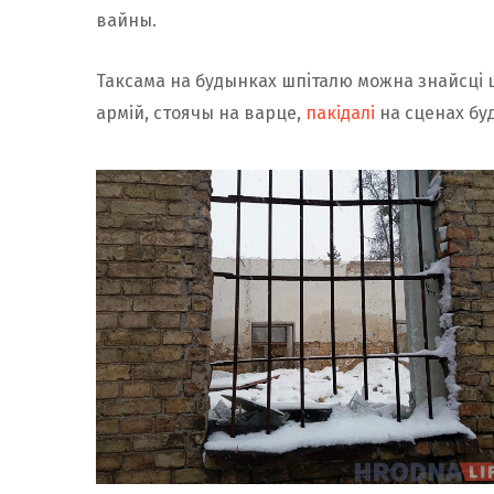
вайны.
Таксама на будынках шпiталю можна знайсцi ш
армій, стоячы на варце,
пакідалі
на сценах буд