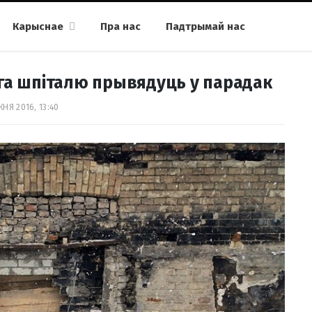
Карыснае
Пра нас
Падтрымай нас
га шпіталю прывядуць у парадак
НЯ 2016, 13:40