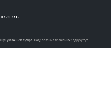
ВКОНТАКТЕ
іцу і ўказаннем аўтара.
Падрабязныя правілы перадруку тут
.