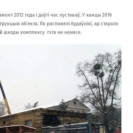
нт 2012 года і доўгі час пуставаў. У канцы 2016
укцыю аб’екта. Як распавялі будаўнікі, ад старога
ай шкоды комплексу гэта не нанясе.