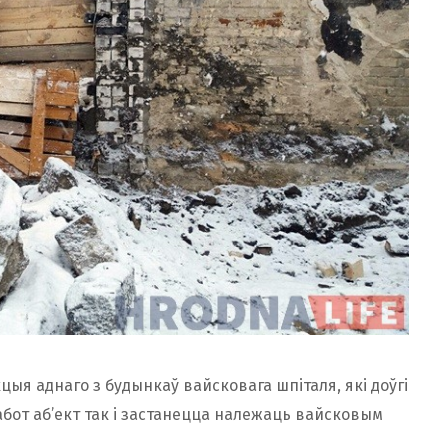
ыя аднаго з будынкаў вайсковага шпіталя, які доўгі
абот аб’ект так і застанецца належаць вайсковым