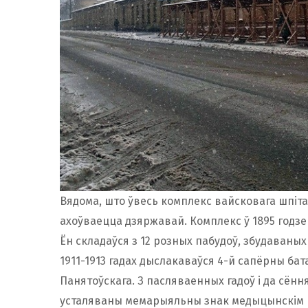
Вядома, што ўвесь комплекс вайсковага шпітал
ахоўваецца дзяржавай. Комплекс ў 1895 годз
Ён складаўся з 12 розных пабудоў, збудаваных 
1911-1913 гадах дыслакаваўся 4-й сапёрны бата
Панятоўскага. З пасляваенных гадоў і да сён
усталяваны мемарыяльны знак медыцынскім ра