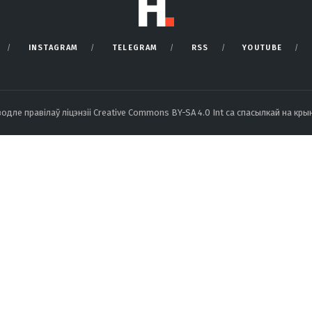
INSTAGRAM
TELEGRAM
RSS
YOUTUBE
ле правілаў ліцэнзіі Creative Commons BY-SA 4.0 Int са спасылкай на крын