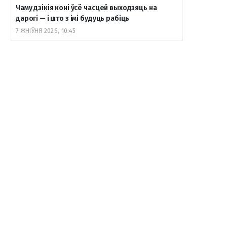
Чаму дзікія коні ўсё часцей выходзяць на
дарогі — і што з імі будуць рабіць
7 ЖНІЎНЯ 2026, 10:45