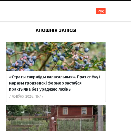
Рус
F
I
T
R
Y
В
АПОШНІЯ ЗАПІСЫ
a
n
e
S
o
к
c
s
l
S
u
о
«Страты сапраўды каласальныя». Праз спёку і
e
t
e
T
н
маразы гродзенскі фермер застаўся
практычна без ураджаю лахіны
7 ЖНІЎНЯ 2026, 16:47
b
a
g
u
т
o
g
r
b
а