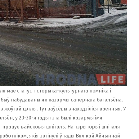
я мае статус гісторыка-культурнага помніка і
е быў пабудаваны як казармы сапёрнага батальёна.
з жоўтай цэглы. Тут заўсёды знаходзіліся ваенныя. У
льён, у 20-30-я гады гэта былі казармы імя
ня працуе вайсковы шпіталь. На тэрыторыі шпіталя
ботнікам, якія загінулі ў гады Вялікай Айчыннай