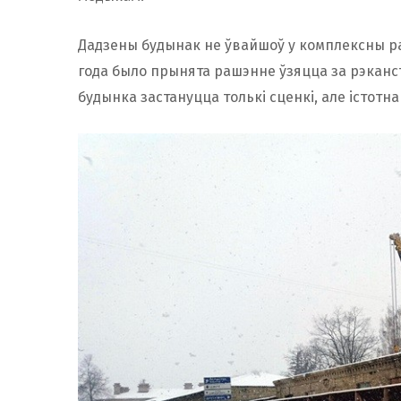
Дадзены будынак не ўвайшоў у комплексны рамо
года было прынята рашэнне ўзяцца за рэканстр
будынка застануцца толькі сценкі, але істотн