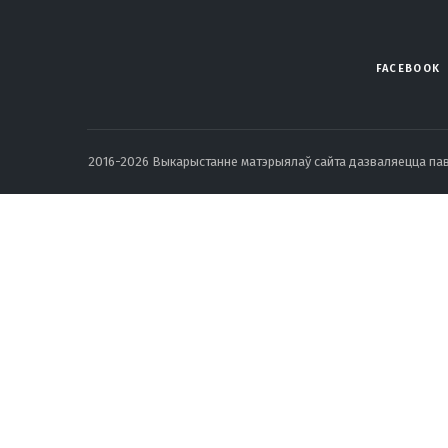
FACEBOOK
2016-2026 Выкарыстанне матэрыялаў сайта дазваляецца павод