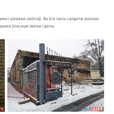
мат цiкавых запiсаў. Ва ўсе часы салдаты розных
ынка ўласныя імёны і даты.