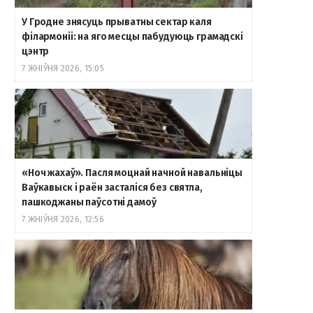
У Гродне знясуць прыватны сектар каля
o
r
a
e
к
філармоніі: на яго месцы пабудуюць грамадскі
цэнтр
7 ЖНІЎНЯ 2026, 15:05
k
a
m
т
m
е
«Ноч жахаў». Пасля моцнай начной навальніцы
Ваўкавыск і раён засталіся без святла,
пашкоджаны паўсотні дамоў
7 ЖНІЎНЯ 2026, 12:56