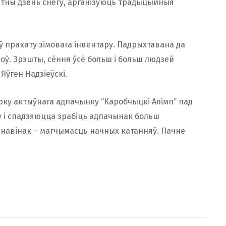
етны дзень снегу, арганізуюць традыцыйныя
ў пракату зімовага інвентару. Падрыхтавана да
ькоў. Зрэшты, сёння ўсё больш і больш людзей
Яўген Надзіеўскі.
рку актыўнага адпачынку “Каробчыцкі Алімп” пад
ну і спадзяюцца зрабіць адпачынак больш
 навінак – магчымасць начных катанняў. Пачне