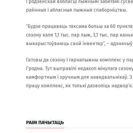
Гродзенскай вобласці лыжнымі забегамі сусв
раённыя і абласныя лыжныя спаборніцтвы.
“Будзе працаваць таксама больш за 60 пункта
сезону каля 1,1 тыс. пар лыж, 3,1 тыс. пар кан
выкарыстоўваюць свой інвентар”, – адзначыў 
Гатовы да сезону і гарналыжны комплекс у па
Гродна. Тут выправілі недахоп мінулага сезо
камфортным і зручным для наведвальнікаў. З
працу комплекс, як толькі дазволіць надвор’е.
РАІМ ПАЧЫТАЦЬ