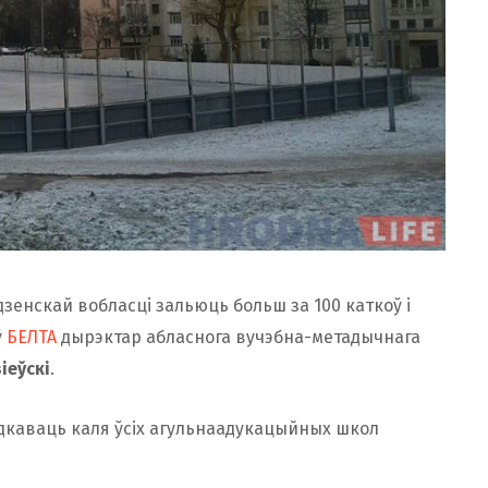
одзенскай вобласці зальюць больш за 100 каткоў і
ў
БЕЛТА
дырэктар абласнога вучэбна-метадычнага
іеўскі
.
адкаваць каля ўсіх агульнаадукацыйных школ