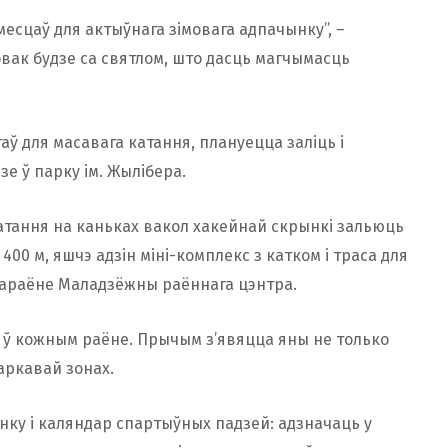
месцаў для актыўнага зімовага адпачынку”, –
овак будзе са святлом, што дасць магчымасць
таў для масавага катання, плануецца заліць і
е ў парку ім. Жылібера.
 катання на каньках вакол хакейнай скрынкі зальюць
0 м, яшчэ адзін міні-комплекс з катком і траса для
крараёне Маладзёжны раённага цэнтра.
 ў кожным раёне. Прычым з’явяцца яны не только
паркавай зонах.
нку і каляндар спартыўных падзей: адзначаць у