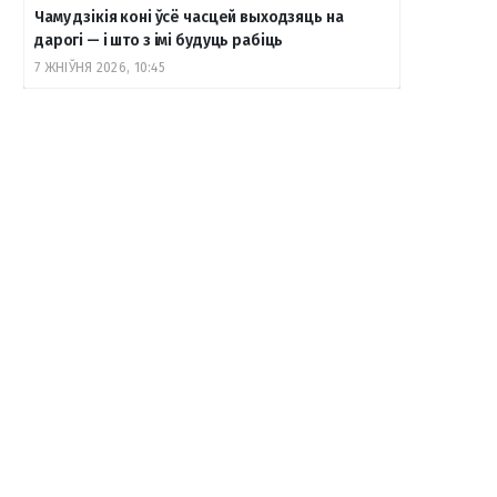
Чаму дзікія коні ўсё часцей выходзяць на
дарогі — і што з імі будуць рабіць
7 ЖНІЎНЯ 2026, 10:45