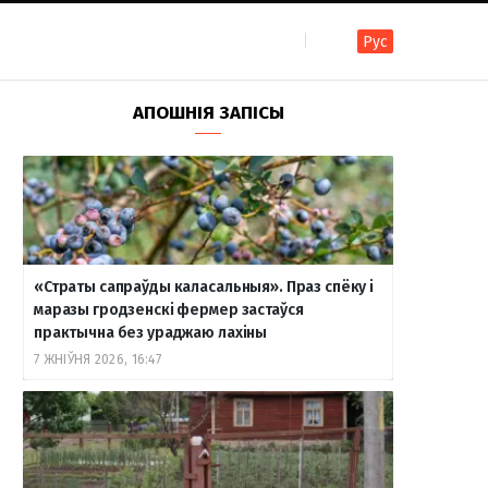
Рус
F
I
T
R
Y
В
АПОШНІЯ ЗАПІСЫ
a
n
e
S
o
к
c
s
l
S
u
о
«Страты сапраўды каласальныя». Праз спёку і
e
t
e
T
н
маразы гродзенскі фермер застаўся
практычна без ураджаю лахіны
7 ЖНІЎНЯ 2026, 16:47
b
a
g
u
т
o
g
r
b
а