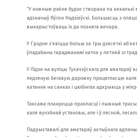
“У кожным раёне будзе створана па некалькі 
адзначыў Яўген Надзіеўскі. Большасць з пляц
выкарыстоўваць іх да позняга вечара.
У Гродне з’явіцца больш за тры дзясяткі аб’ек
ўпадабаны гараджанамі каток у летняй эстрадз
У Лідзе на вуліцы Тухачэўскага для аматараў
ледзяную бегавую дарожку працягласцю каля 40
катання на санках і цюбінгах адкрыюць у мі
Таксама плануецца пракласці і лыжныя трасы
каля вучэбнай установы, але і ў лясной, леса
Падрыхтавалі для аматараў актыўнага адпачы