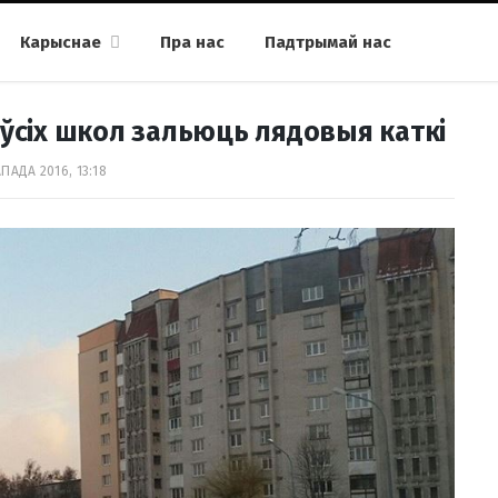
Карыснае
Пра нас
Падтрымай нас
 ўсіх школ зальюць лядовыя каткі
ПАДА 2016, 13:18