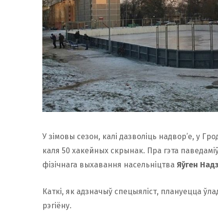
У зімовы сезон, калі дазволіць надвор’е, у Гр
каля 50 хакейных скрынак. Пра гэта паведамі
фізічнага выхавання насельніцтва
Яўген Надз
Каткі, як адзначыў спецыяліст, плануецца ўл
рэгіёну.