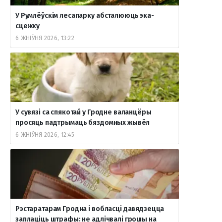
У Румлёўскім лесапарку абсталююць эка-
o
r
a
e
к
сцежку
6 ЖНІЎНЯ 2026, 13:22
k
a
m
т
m
е
У сувязі са спякотай у Гродне валанцёры
просяць падтрымаць бяздомных жывёл
6 ЖНІЎНЯ 2026, 12:45
Рэстаратарам Гродна і вобласці давядзецца
заплаціць штрафы: не адлічвалі грошы на