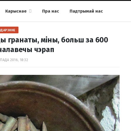
Карыснае
Пра нас
Падтрымай нас
ЗДАРЭННЕ
ы гранаты, міны, больш за 600
 чалавечы чэрап
ПАДА 2016, 18:32