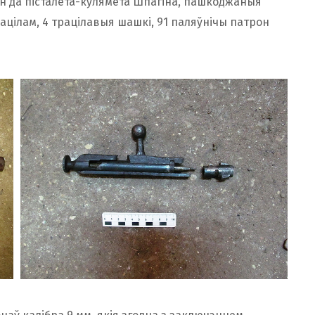
зін да пісталета-кулямёта Шпагіна, пашкоджаныя
трацілам, 4 трацілавыя шашкі, 91 паляўнічы патрон