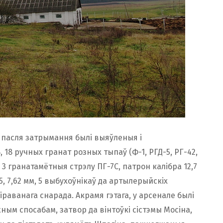
 пасля затрымання былі выяўленыя і
 18 ручных гранат розных тыпаў (Ф-1, РГД-5, РГ-42,
 3 гранатамётныя стрэлу ПГ-7С, патрон калібра 12,7
5, 7,62 мм, 5 выбухоўнікаў да артылерыйскіх
іраванага снарада. Акрамя гэтага, у арсенале былі
ным спосабам, затвор да вінтоўкі сістэмы Мосіна,