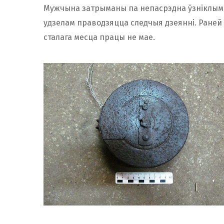
Мужчына затрыманы па непасрэдна ўзніклым п
удзелам праводзяцца следчыя дзеянні. Раней
сталага месца працы не мае.