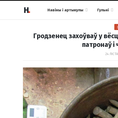
Навіны і артыкулы
Гульні
Гродзенец захоўваў у вёсц
патронаў і
24 ЛІСТА