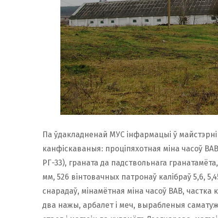
Па ўдакладненай МУС інфармацыі ў майстэрні
канфіскаваныя: проціпяхотная міна часоў ВАВ,
РГ-33), граната да падствольнага гранатамёта,
мм, 526 вінтовачных патронаў калібраў 5,6, 5,4
снарадаў, мінамётная міна часоў ВАВ, частка к
два нажы, арбалет і меч, вырабленыя саматуж