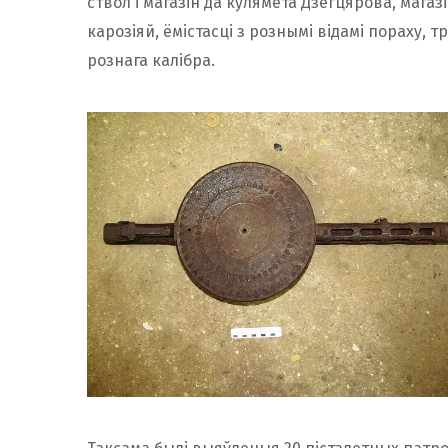
ствол і магазін да кулямёта Дзегцярова, мага
карозіяй, ёмістасці з рознымі відамі пораху, 
рознага калібра.