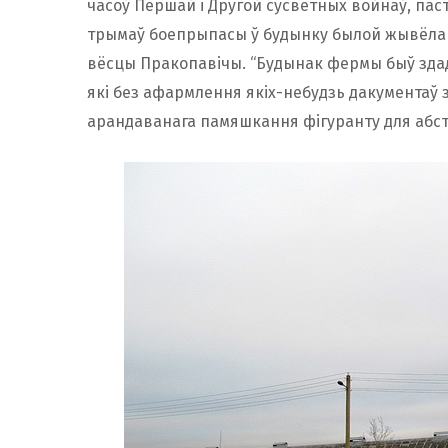
часоў Першай і Другой сусветных войнаў, паст
трымаў боепрыпасы ў будынку былой жывёлага
вёсцы Пракопавічы. “Будынак фермы быў зда
які без афармлення якіх-небудзь дакументаў
арандаванага памяшкання фігуранту для абста