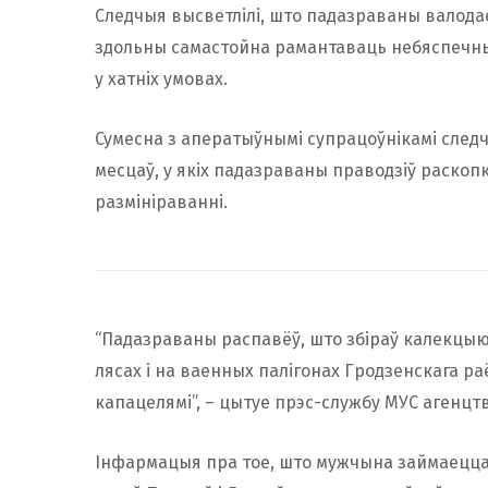
Следчыя высветлілі, што падазраваны валодае 
здольны самастойна рамантаваць небяспечныя 
у хатніх умовах.
Сумесна з аператыўнымі супрацоўнікамі сле
месцаў, у якіх падазраваны праводзіў раскопк
размініраванні.
“Падазраваны распавёў, што збіраў калекцыю 
лясах і на ваенных палігонах Гродзенскага ра
капацелямі”, – цытуе прэс-службу МУС агенцт
Інфармацыя пра тое, што мужчына займаецца