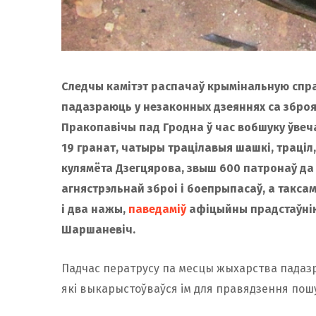
Следчы камітэт распачаў крымінальную спра
падазраюць у незаконных дзеяннях са зброяй 
Пракопавічы пад Гродна ў час вобшуку ўвеча
19 гранат, чатыры трацілавыя шашкі, траціл,
кулямёта Дзегцярова, звыш 600 патронаў да р
агнястрэльнай зброі і боепрыпасаў, а такс
і два нажы,
паведаміў
афіцыйны прадстаўнік
Шаршаневіч.
Падчас ператрусу па месцы жыхарства падазр
які выкарыстоўваўся ім для правядзення пош