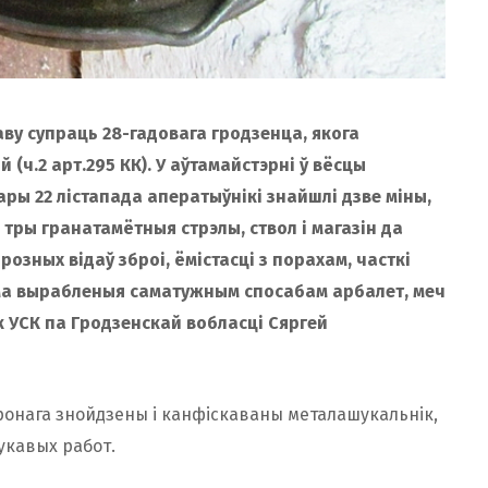
ву супраць 28-гадовага гродзенца, якога
(ч.2 арт.295 КК). У аўтамайстэрні ў вёсцы
ры 22 лістапада аператыўнікі знайшлі дзве міны,
 тры гранатамётныя стрэлы, ствол і магазін да
озных відаў зброі, ёмістасці з порахам, часткі
ама вырабленыя саматужным спосабам арбалет, меч
 УСК па Гродзенскай вобласці Сяргей
онага знойдзены і канфіскаваны металашукальнік,
укавых работ.