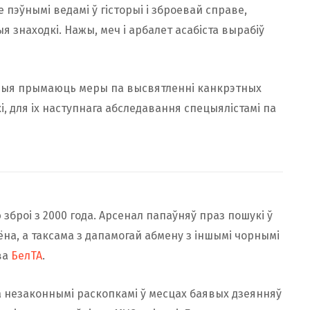
пэўнымі ведамі ў гісторыі і зброевай справе,
знаходкі. Нажы, меч і арбалет асабіста вырабіў
дчыя прымаюць меры па высвятленні канкрэтных
і, для іх наступнага абследавання спецыялістамі па
зброі з 2000 года. Арсенал папаўняў праз пошукі ў
ёна, а таксама з дапамогай абмену з іншымі чорнымі
ва
БелТА
.
 незаконнымі раскопкамі ў месцах баявых дзеянняў