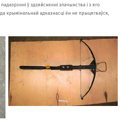
адазрэнні ў здзяйсненні злачынства і з яго
 да крымінальнай адказнасці ён не прыцягваўся,