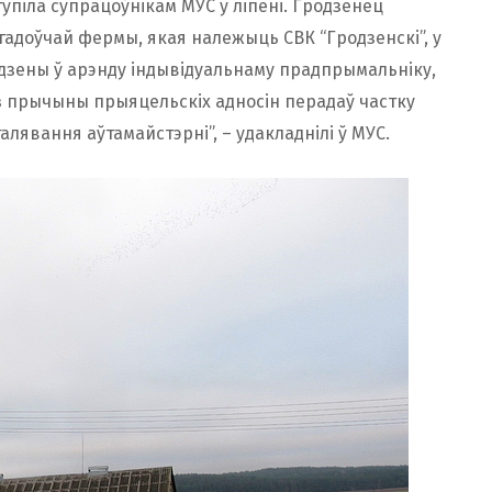
упіла супрацоўнікам МУС у ліпені. Гродзенец
доўчай фермы, якая належыць СВК “Гродзенскі”, у
дзены ў арэнду індывідуальнаму прадпрымальніку,
 з прычыны прыяцельскіх адносін перадаў частку
лявання аўтамайстэрні”, – удакладнілі ў МУС.