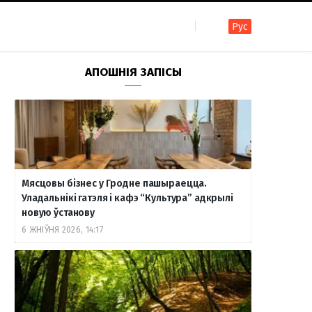
Рус
F
I
T
R
Y
В
АПОШНІЯ ЗАПІСЫ
a
n
e
S
o
к
c
s
l
S
u
о
Мясцовы бізнес у Гродне пашыраецца.
e
t
e
T
н
Уладальнікі гатэля і кафэ “Культура” адкрылі
новую ўстанову
6 ЖНІЎНЯ 2026, 14:17
b
a
g
u
т
o
g
r
b
а