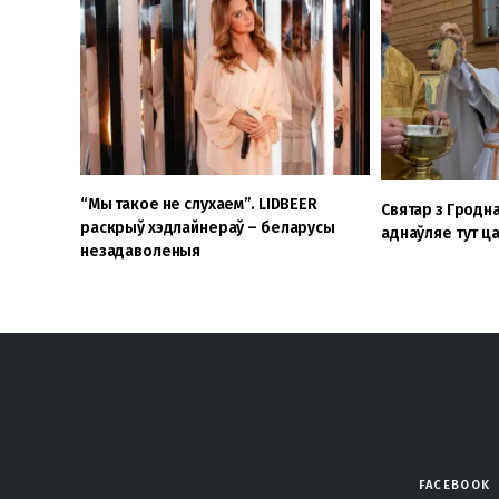
“Мы такое не слухаем”. LIDBEER
Святар з Гродна
раскрыў хэдлайнераў – беларусы
аднаўляе тут ц
незадаволеныя
FACEBOOK