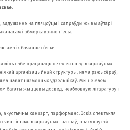
скве.
, задушэнне на пляцоўцы і сапраўды жывы аўтар!
ыканасам і абмеркаванне п’есы.
аксама іх бачанне п’есы:
воліць сабе працаваць незалежна ад дзяржаўных
а ніякай арганізацыйнай структуры, няма рэжысёраў,
 няма нават нязменных удзельнікаў. Мы не маем
ем багаты жыццёвы досвед, неабходную літаратуру і
, акустычны канцэрт, пэрформанс. Эскіз спектакля
атыва сістэме дзяржаўных тэатраў, прасякнутай