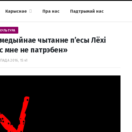
Карыснае
Пра нас
Падтрымай нас
КУЛЬТУРА
медыйнае чытанне п’есы Лёхі
с мне не патрэбен»
АПАДА 2016, 15:41