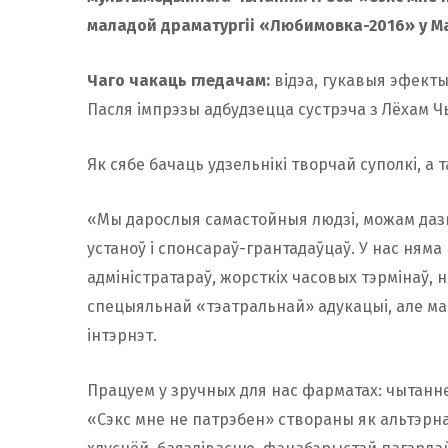
маладой драматургіі «Любимовка-2016» у Ма
Чаго чакаць гледачам:
відэа, гукавыя эфекты
Пасля імпрэзы адбудзецца сустрэча з Лёхам Ч
Як сябе бачаць удзельнікі творчай суполкi, а т
«Мы дарослыя самастойныя людзі, можам даз
устаноў і спонсараў-грантадаўцаў. У нас ням
адміністратараў, жорсткіх часовых тэрмінаў,
спецыяльнай «тэатральнай» адукацыі, але ма
інтэрнэт.
Працуем у зручных для нас фарматах: чытанне
«Сэкс мне не патрэбен» створаны як альтэрн