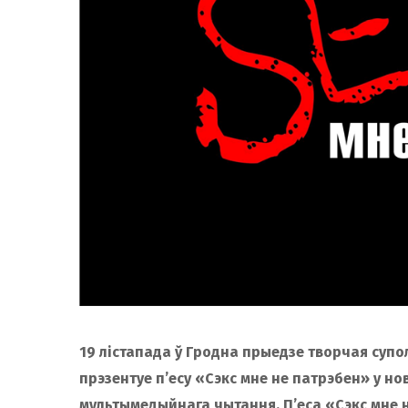
19 лiстапада ў Гродна прыедзе творчая суп
прэзентуе п’есу «Сэкс мне не патрэбен» у 
мультымедыйнага чытання. П’еса «Сэкс мне 