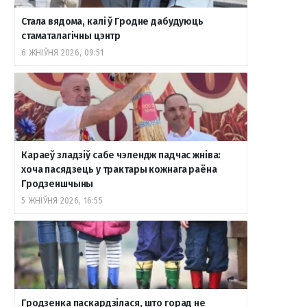
Стала вядома, калі ў Гродне дабудуюць
o
r
a
e
к
стаматалагічны цэнтр
6 ЖНІЎНЯ 2026, 09:51
k
a
m
т
m
е
Караеў зладзіў сабе чэлендж падчас жніва:
хоча пасядзець у трактары кожнага раёна
Гродзеншчыны
5 ЖНІЎНЯ 2026, 16:55
Гродзенка паскардзілася, што горад не