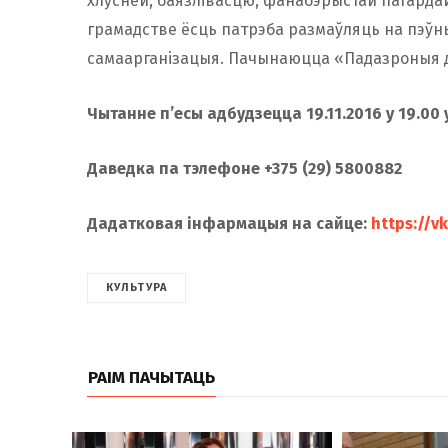
хлуснёй, баязлівасцю, фанабэрыстай пагардай да
грамадстве ёсць патрэба размаўляць на пэў
самаарганізацыя. Пачынаюцца «Падазроныя д
Чытанне
п’есы
адбудзецца 19.11.2016 у 19.00
Даведка па тэлефоне +375 (29) 5800882
Дадатковая інфармацыя на сайце:
https://
КУЛЬТУРА
РАІМ ПАЧЫТАЦЬ