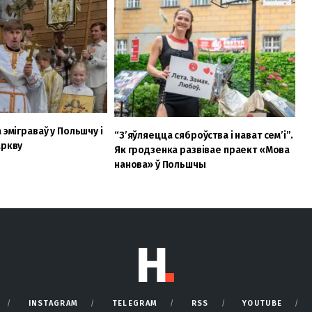
 эміграваў у Польшчу і
“З’яўляецца сяброўства і нават сем’і”.
аркву
Як гродзенка развівае праект «Мова
нанова» ў Польшчы
INSTAGRAM
TELEGRAM
RSS
YOUTUBE