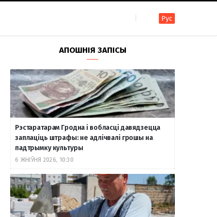
Рус
F
I
T
R
Y
В
АПОШНІЯ ЗАПІСЫ
a
n
e
S
o
к
c
s
l
S
u
о
Рэстаратарам Гродна і вобласці давядзецца
e
t
e
T
н
заплаціць штрафы: не адлічвалі грошы на
падтрымку культуры
6 ЖНІЎНЯ 2026, 10:30
b
a
g
u
т
o
g
r
b
а