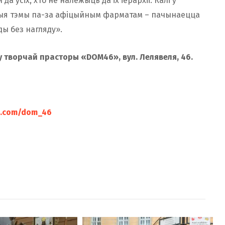
 ўсіх, хто не належыць да іх іерархіі. Калі ў
ныя тэмы па-за афіцыйным фарматам – пачынаецца
ы без нагляду».
 у творчай
прасторы «DOM46», вул. Лелявеля, 46.
vk.com/dom_46