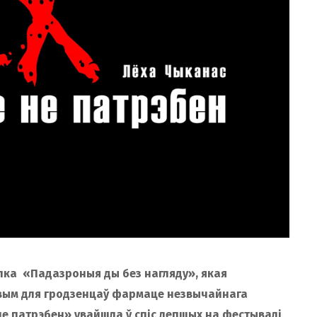
олка «Падазроныя ды без нагляду», якая
новым для гродзенцаў фармаце незвычайнага
не патрэбен» увайшла ў спіс лепшых на фестывалі