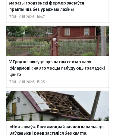
маразы гродзенскі фермер застаўся
практычна без ураджаю лахіны
o
r
a
e
к
7 ЖНІЎНЯ 2026, 16:47
k
a
m
т
m
е
У Гродне знясуць прыватны сектар каля
філармоніі: на яго месцы пабудуюць грамадскі
цэнтр
7 ЖНІЎНЯ 2026, 15:05
«Ноч жахаў». Пасля моцнай начной навальніцы
Ваўкавыск і раён засталіся без святла,