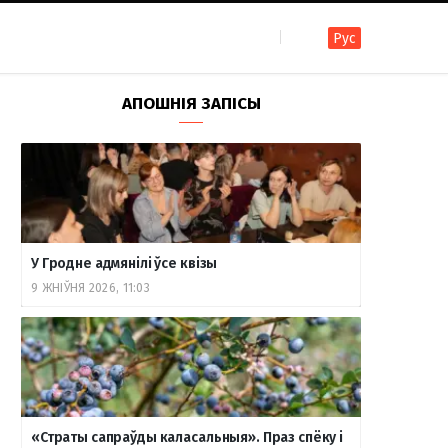
Рус
F
I
T
R
Y
В
АПОШНІЯ ЗАПІСЫ
a
n
e
S
o
к
c
s
l
S
u
о
У Гродне адмянілі ўсе квізы
e
t
e
T
н
9 ЖНІЎНЯ 2026, 11:03
b
a
g
u
т
o
g
r
b
а
«Страты сапраўды каласальныя». Праз спёку і