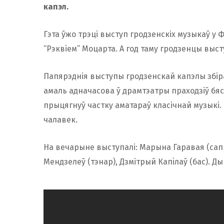
капэл.
Гэта ўжо трэці выступ гродзенскіх музыкаў у
“Рэквіем” Моцарта. А год таму гродзенцы выст
Папярэднія выступы гродзенскай капэлы збіра
амаль адначасова ў драмтэатры праходзіў бя
прыцягнуў частку аматараў класічнай музыкі. 
чалавек.
На вечарыне выступалі: Марына Гаравая (сап
Мендзелеў (тэнар), Дзмітрый Капiлаў (бас). Д