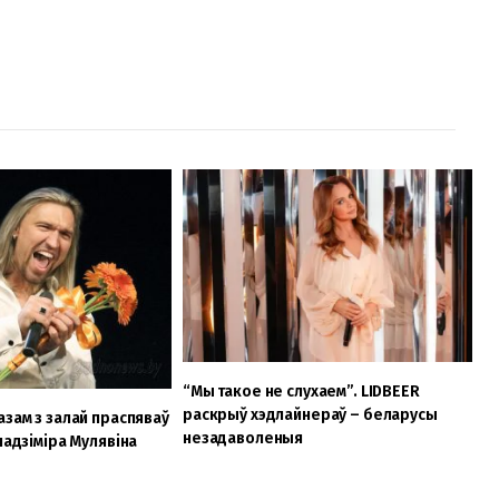
“Мы такое не слухаем”. LIDBEER
раскрыў хэдлайнераў – беларусы
азам з залай праспяваў
незадаволеныя
ладзіміра Мулявіна