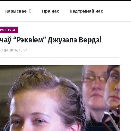
Карыснае
Пра нас
Падтрымай нас
КУЛЬТУРА
аў “Рэквіем” Джузэпэ Вердзі
ПАДА 2016, 10:57