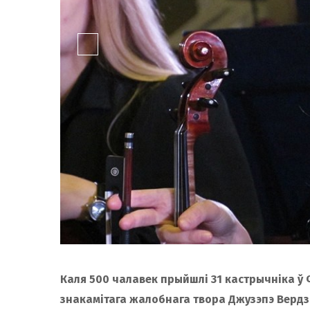
Каля 500 чалавек прыйшлі 31 кастрычніка ў
знакамітага жалобнага твора Джузэпэ Вердзі