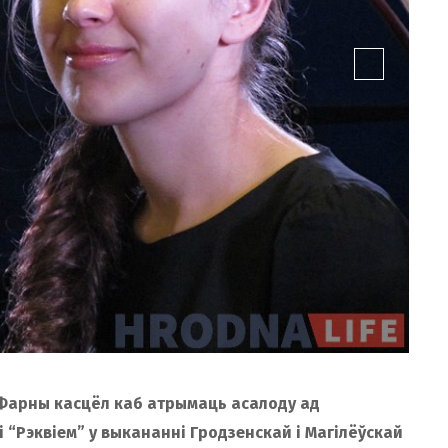
 Фарны касцёл каб атрымаць асалоду ад
 “Рэквіем” у выкананні Гродзенскай і Магілёўскай