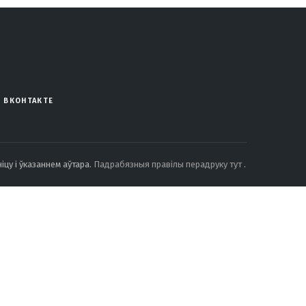
ВКОНТАКТЕ
іцу і ўказаннем аўтара.
Падрабязныя правілы перадруку тут
.