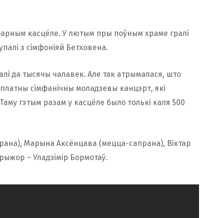
 Фарным касцёле. У лютым пры поўным храме гралі
упалі з сімфоніяй Бетховена.
лі да тысячы чалавек. Але так атрымалася, што
сплатны сімфанічны моладзевы канцэрт, які
Таму гэтым разам у касцёле было толькі каля 500
рана), Марына Аксёнцава (мецца-сапрана), Віктар
ырыжор – Уладзімір Бормотаў.