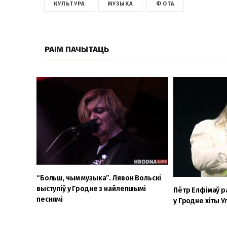
КУЛЬТУРА
МУЗЫКА
ФОТА
РАІМ ПАЧЫТАЦЬ
“Больш, чым музыка”. Лявон Вольскі
выступіў у Гродне з найлепшымі
Пётр Елфімаў р
песнямі
у Гродне хіты У