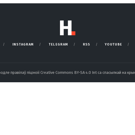
INSTAGRAM
TELEGRAM
RSS
YOUTUBE
ле правілаў ліцэнзіі Creative Commons BY-SA 4.0 Int са спасылкай на крын