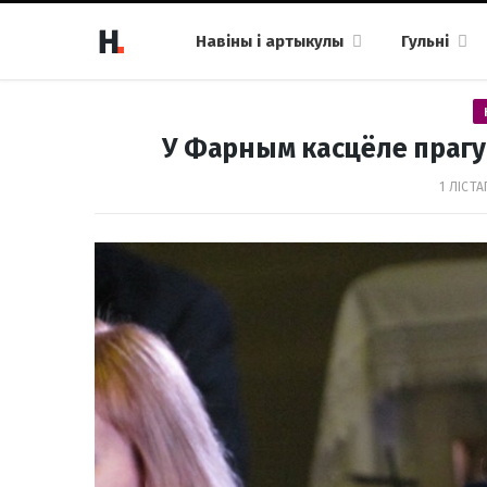
Навіны і артыкулы
Гульні
У Фарным касцёле прагуч
1 ЛІСТА