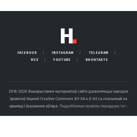
FACEBOOK
INSTAGRAM
TELEGRAM
RSS
YOUTUBE
ВКОНТАКТЕ
2016-2026 Выкарыстанне матэрыялаў сайта дазваляецца паводле
правілаў ліцэнзіі Creative Commons BY-SA 4.0 Int са спасылкай на
крыніцу і ўказаннем аўтара.
Падрабязныя правілы перадруку тут
.