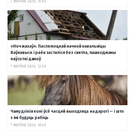
7 ЖНІЎНЯ 2026, 15:05
«Ноч жахаў». Пасля моцнай начной навальніцы
Ваўкавыск і раён засталіся без святла, пашкоджаны
паўсотні дамоў
7 ЖНІЎНЯ 2026, 12:56
Чаму дзікія коні ўсё часцей выходзяць на дарогі — і што
з імі будуць рабіць
7 ЖНІЎНЯ 2026, 10:45