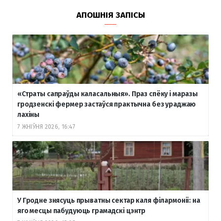
АПОШНІЯ ЗАПІСЫ
«Страты сапраўды каласальныя». Праз спёку і маразы
гродзенскі фермер застаўся практычна без ураджаю
лахіны
7 ЖНІЎНЯ 2026, 16:47
У Гродне знясуць прыватны сектар каля філармоніі: на
яго месцы пабудуюць грамадскі цэнтр