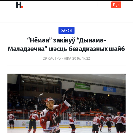
Рус
F
I
ХАКЕЙ
a
n
“Нёман” закінуў “Дынама-
Маладзечна” шэсць безадказных шайб
c
s
29 КАСТРЫЧНІКА 2016, 17:22
e
t
b
a
o
g