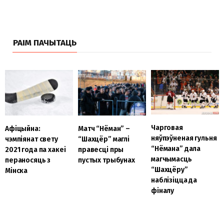
РАІМ ПАЧЫТАЦЬ
Чарговая
Афіцыйна:
Матч “Нёман” –
няўпэўненая гульня
чэмпіянат свету
“Шахцёр” маглі
“Нёмана” дала
2021 года па хакеі
правесці пры
магчымасць
пераносяць з
пустых трыбунах
“Шахцёру”
Мінска
наблізіцца да
фіналу