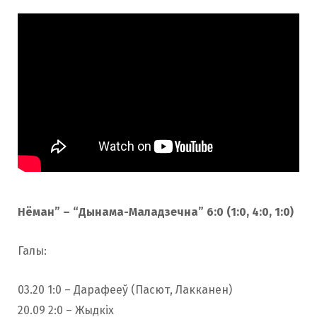
Нёман” – “Дынама-Маладзечна” 6:0 (1:0, 4:0, 1:0)
Галы:
03.20 1:0 – Дарафееў (Пасют, Лакканен)
20.09 2:0 – Жыдкіх