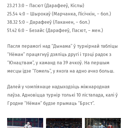
23.21 3:0 – Пасют (Дарафееў, Кіслы)
25.54 4:0 – Шырокаў (Марчанка, Лісічкін, – бол.)
38.32 5:0 – Дарафееў (Лаканен, – бол.)
51.42 6:0 – Безайс (Дарафееў, Пасют, – мен.)
Пасля перамогі над “Дынама” ў турнірнай табліцы
“Нёман” працягнуў дзяліць другi і трэцi радок з
“Юнацтвам”, у каманд па 39 ачкоў. На першым
месцы ідзе “Гомель”, у якога на адно ачко больш.
Далей у чэмпіянаце надыходзіць міжнародная
паўза. Адновіцца турнір толькі 10 лістапада, калi ў
Гродне “Нёман” будзе прымаць “Брэст”.