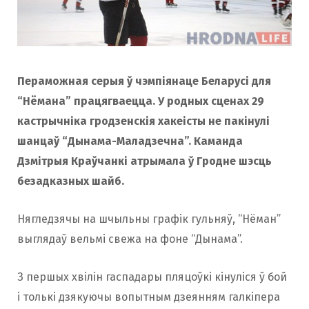
o
r
k
a
Пераможная серыя ў чэмпіянаце Беларусі для
“Нёмана” працягваецца. У родных сценах 29
m
кастрычніка гродзенскія хакеісты не пакінулі
шанцаў “Дынама-Маладзечна”. Каманда
Дзмітрыя Краўчанкі атрымала ў Гродне шэсць
безадказных шайб.
Нягледзячы на шчыльны графік гульняў, “Нёман”
выглядаў вельмі свежа на фоне “Дынама”.
З першых хвілін гаспадары пляцоўкі кінуліся ў бой
і толькі дзякуючы вопытным дзеянням галкіпера