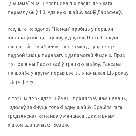
“Дынама” Яна Шелепнева лiк пасля першага
перыяду быў 1:0. Адзіную шайбу забіў Дарафееў.
Усё, што не здолеў “Нёман” зрабіць у першай
дваццаціхвiлiцы, зрабіў у другой. Праз 9 секунд
пасля свістка аб пачатку перыяду, гродзенцы
падвойваюць перавагу з дапамогай Жыдкіх. Праз
тры хвіліны Пасют забіў трэцюю шайбу. Таксама
па шайбе ў другім перыядзе вызначыліся Шырокаў
і Дарафееў.
У трэцім перыядзе “Нёман” працягваў дамінаваць,
і здолеў закінуць толькі адну шайбу. Зрабіла гэта
гродзенская каманда ў меншасці, дакладным
кідком адзначыўся Безайс.