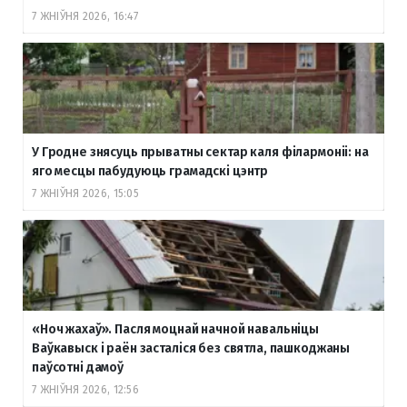
7 ЖНІЎНЯ 2026, 16:47
У Гродне знясуць прыватны сектар каля філармоніі: на
яго месцы пабудуюць грамадскі цэнтр
7 ЖНІЎНЯ 2026, 15:05
«Ноч жахаў». Пасля моцнай начной навальніцы
Ваўкавыск і раён засталіся без святла, пашкоджаны
паўсотні дамоў
7 ЖНІЎНЯ 2026, 12:56