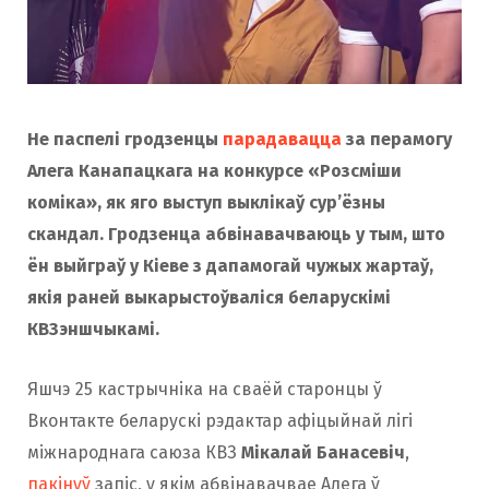
o
r
k
a
Не паспелі гродзенцы
парадавацца
за перамогу
Алега Канапацкага на конкурсе «Розсміши
m
коміка», як яго выступ выклікаў сур’ёзны
скандал. Гродзенца абвінавачваюць у тым, што
ён выйграў у Кіеве з дапамогай чужых жартаў,
якія раней выкарыстоўваліся беларускімі
КВЗэншчыкамі.
Яшчэ 25 кастрычніка на сваёй старонцы ў
Вконтакте беларускі рэдактар афіцыйнай лігі
міжнароднага саюза КВЗ
Мікалай Банасевiч
,
пакінуў
запіс, у якiм абвінавачвае Алега ў