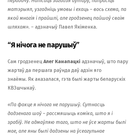
перадачу. Напісаць загадзя аўтару, папрасіць
матэрыял, узгадніць умовы і ехаць – вось схема, па
якой многія і прайшлі, але гродзенец пайшоў сваім
шляхам».
– адзначыў Павел Якіменка.
“Я нічога не парушыў”
Сам гродзенец
Алег Канапацкi
адзначыў, што пару
жартаў да першага раўнда даў адзін яго
знаёмы. Як аказалася, гэта былі жарты беларускіх
КВЗшчыкаў.
«Па факце я нічога не парушыў. Сутнасць
дадзенага шоў – рассмяшыць коміка, што я і
зрабіў. Не адмаўляю таго, што не ўсе жарты былі
мае, але яны былі дадзены на ўсеагульнае