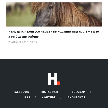
Чаму дзікія коні ўсё часцей выходзяць на дарогі — і што
з імі будуць рабіць
7 ЖНІЎНЯ 2026, 10:45
FACEBOOK
INSTAGRAM
TELEGRAM
RSS
YOUTUBE
ВКОНТАКТЕ