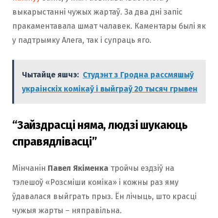
выкарыстанні чужых жартаў. За два дні запіс
пракаментавала шмат чалавек. Каментары былі як
у падтрымку Алега, так і супраць яго.
Чытайце яшчэ:
Студэнт з Гродна рассмяшыў
украінскіх комікаў і выйграў 20 тысяч грывен
“Зайздрасці няма, людзі шукаюць
справядлівасці”
Мінчанiн
Павел Якіменка
тройчы ездзіў на
тэлешоў «Розсміши коміка» і кожны раз яму
ўдавалася выйграть прыз. Ён лічыць, што красці
чужыя жарты – няправільна.