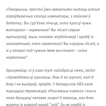
«Таварышы, проста ўжо немагчыма чытаць гэтыя
апраўдваючыя хлопца каментары, з лайкамі ў
дадатку. Вы сур’ёзна лічыце, што красці чужы
матэрыял – нармальна? Вы пісалі серыю
артыкулаў, іншы чалавек апублікаваў і зрабіў іх
знакамітымі, гэта нармальна? Вы карціны пісалі, а
іх у галерэі пад чужым імем выставілі – гэта
нармальна?
Зразумейце, ні ў каго тут зайздрасці няма, людзі
справядлівасці шукаюць. Яны б яе шукалі, калі б
Алег і не выйграў, праўда. У беларускiм КВЗ каля
трыццаці пераможцаў «Разсмяшы коміка» і яшчэ
каля дваццаці челавек хацелі б паехаць, але Алег
жарты іх каманд раней “зліў”. Ён не зрабіў іх