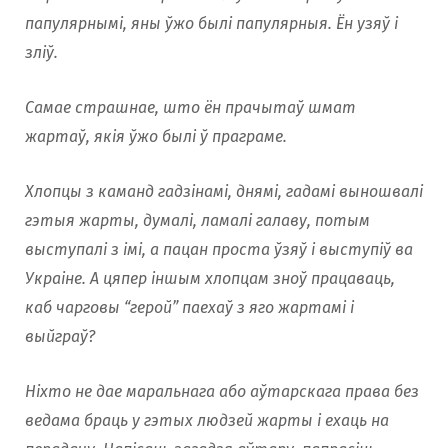
папулярнымі, яны ўжо былі папулярныя. Ён узяў і
зліў.
Самае страшнае, што ён прачытаў шмат
жартаў, якія ўжо былі ў праграме.
Хлопцы з каманд гадзінамі, днямі, гадамі выношвалі
гэтыя жарты, думалі, ламалі галаву, потым
выступалі з імі, а пацан проста ўзяў і выступіў ва
Украіне. А цяпер іншым хлопцам зноў працаваць,
каб чарговы “герой” паехаў з яго жартамі і
выйграў?
Ніхто не дае маральнага або аўтарскага права без
ведама браць у гэтых людзей жарты і ехаць на