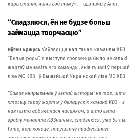
карыстанне яшчэ год таму»,
– адзначыў Алег.
“Спадзяюся, ён не будзе больш
займацца творчасцю”
Яўген Бржусь
з’яўляецца капітанам каманды КВЗ
“Белыя росы”. У выступе гродзенца было некалькі
жартаў менавіта яго каманды, якія гучалі ў першай
лізе МС КВЗ і ў Вышэйшай Украінскай лізе МС КВЗ.
“Самае непрыемнае ў гэтай гісторыі не тое, што
хтосьці скраў жарты ў беларускіх каманд КВЗ – з
намі гэта адбывалася часцяком, а што гэта
зрабіў менавіта КВЗншчык, спадзяюся, ужо былы.
Гэта, калі хочаце, парушэнне прафесійнага
этыкету, таму што кожны хто хоць раз