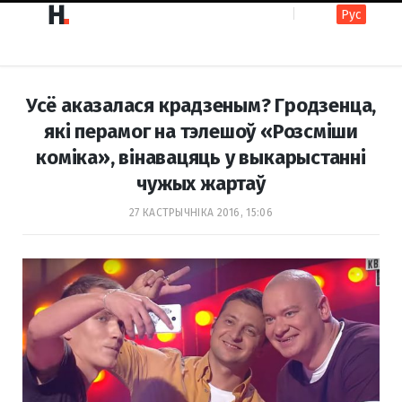
Рус
F
I
Усё аказалася крадзеным? Гродзенца,
a
n
які перамог на тэлешоў «Розсміши
коміка», вінавацяць у выкарыстанні
c
s
чужых жартаў
27 КАСТРЫЧНІКА 2016, 15:06
e
t
b
a
o
g