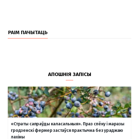
РАІМ ПАЧЫТАЦЬ
АПОШНІЯ ЗАПІСЫ
«Страты сапраўды каласальныя». Праз спёку і маразы
гродзенскі фермер застаўся практычна без ураджаю
лахіны