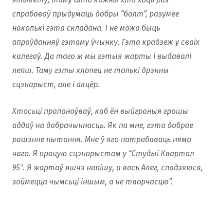
спрабаваў прыдумаць добры “болт”, разумее
наколькі гэта складана. І не можа быць
апраўданняў гэтаму ўчынку. Гэта крадзеж у сваіх
калегаў. Да таго ж мы гэтыя жарты і выдавалі
лепш. Таму гэты хлопец не толькі дрэнны
сцэнарыст, але і акцёр.
Хтосьці прапаноўваў, каб ён выйграныя грошы
аддаў на дабрачыннасць. Як па мне, гэта добрае
рашэнне пытання. Мне ў яго патрабаваць няма
чаго. Я працую сцэнарыстам у “Студыі Квартал
95″. Я жартаў яшчэ напішу, а вось Алег, спадзяюся,
зоймецца чымсьці іншым, а не творчасцю”.