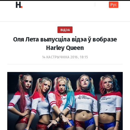
Рус
F
I
ВІДЭА
a
n
Оля Лета выпусціла відэа ў вобразе
Harley Queen
c
s
14 КАСТРЫЧНІКА 2016, 18:15
e
t
b
a
o
g