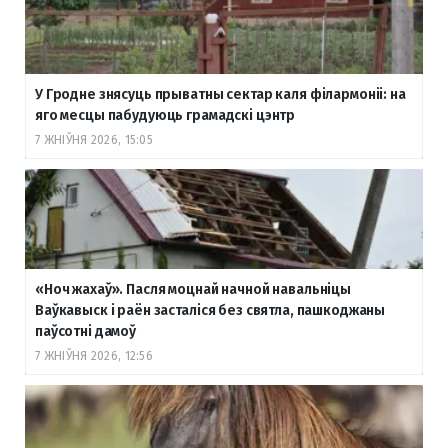
У Гродне знясуць прыватны сектар каля філармоніі: на
яго месцы пабудуюць грамадскі цэнтр
7 ЖНІЎНЯ 2026, 15:05
«Ноч жахаў». Пасля моцнай начной навальніцы
Ваўкавыск і раён засталіся без святла, пашкоджаны
паўсотні дамоў
7 ЖНІЎНЯ 2026, 12:56