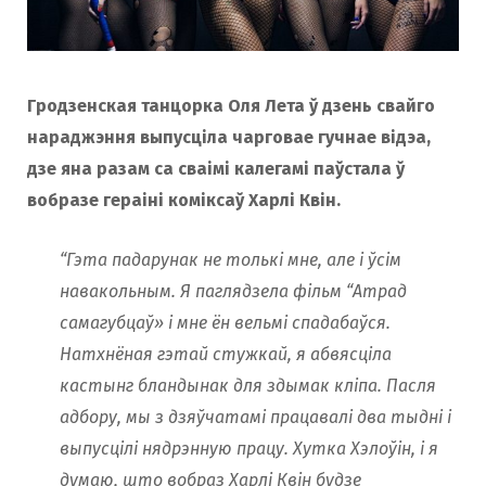
o
r
k
a
Гродзенская танцорка Оля Лета ў дзень свайго
нараджэння выпусціла чарговае гучнае відэа,
дзе яна разам са сваімі калегамі паўстала ў
m
вобразе гераіні коміксаў Харлі Квін.
“Гэта падарунак не толькі мне, але і ўсім
навакольным. Я паглядзела фільм “Атрад
самагубцаў» і мне ён вельмі спадабаўся.
Натхнёная гэтай стужкай, я абвясціла
кастынг бландынак для здымак кліпа. Пасля
адбору, мы з дзяўчатамі працавалі два тыдні і
выпусцілі нядрэнную працу. Хутка Хэлоўін, і я
думаю, што вобраз Харлі Квін будзе