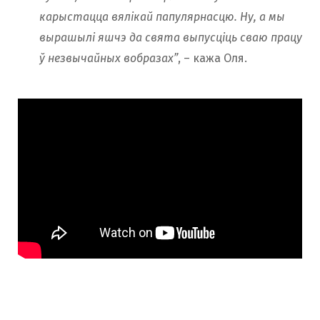
карыстацца вялікай папулярнасцю. Ну, а мы
вырашылі яшчэ да свята выпусціць сваю працу
ў незвычайных вобразах”
, – кажа Оля.