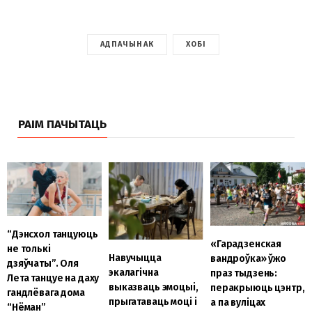
АДПАЧЫНАК
ХОБІ
РАІМ ПАЧЫТАЦЬ
“Дэнсхол танцуюць
«Гарадзенская
не толькі
Навучыцца
вандроўка» ўжо
дзяўчаты”. Оля
экалагічна
праз тыдзень:
Лета танцуе на даху
выказваць эмоцыі,
перакрыюць цэнтр,
гандлёвага дома
прыгатаваць моці і
а па вуліцах
“Нёман”