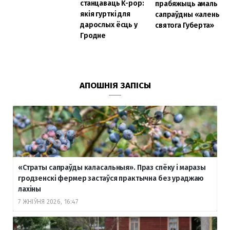
станцаваць K-pop:
прабяжыць амаль
якія гурткі для
сапраўдны «алень
дарослых ёсць у
святога Губерта»
Гродне
АПОШНІЯ ЗАПІСЫ
«Страты сапраўды каласальныя». Праз спёку і маразы
гродзенскі фермер застаўся практычна без ураджаю
лахіны
7 ЖНІЎНЯ 2026, 16:47