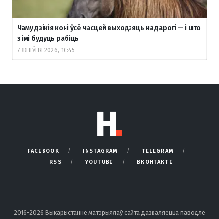
Чаму дзікія коні ўсё часцей выходзяць на дарогі — і што
з імі будуць рабіць
7 ЖНІЎНЯ 2026, 10:45
FACEBOOK
INSTAGRAM
TELEGRAM
RSS
YOUTUBE
ВКОНТАКТЕ
2016-2026 Выкарыстанне матэрыялаў сайта дазваляецца паводле