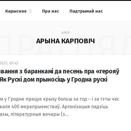
Карыснае
Пра нас
Падтрымай нас
ПРАГЛЯ
АРХІЎ
АРЫНА КАРПОВІЧ
2025, 09:43
явання з баранкамі да песень пра «герояў
Як Рускі дом прыносіць у Гродна рускі
ом у Гродне працуе крыху больш за год – і за гэты час
каля 400 мерапрыемстваў. Арганізацыя ладзіць
азы, літаратурныя вечары (з…