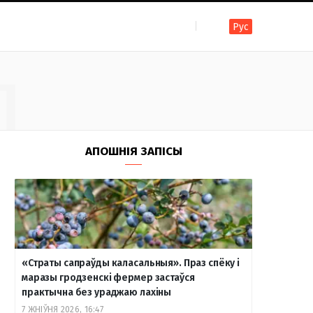
Рус
F
I
T
R
Y
В
Д
a
n
e
S
o
к
c
s
l
S
u
о
АПОШНІЯ ЗАПІСЫ
e
t
e
T
н
b
a
g
u
т
«Страты сапраўды каласальныя». Праз спёку і
маразы гродзенскі фермер застаўся
практычна без ураджаю лахіны
o
g
r
b
а
7 ЖНІЎНЯ 2026, 16:47