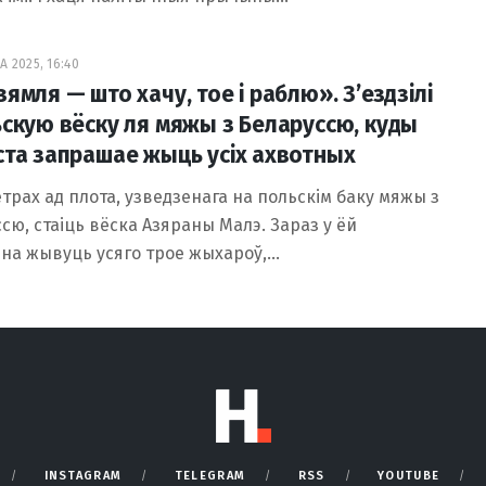
А 2025, 16:40
ямля — што хачу, тое і раблю». З’ездзілі
ьскую вёску ля мяжы з Беларуссю, куды
ста запрашае жыць усіх ахвотных
етрах ад плота, узведзенага на польскім баку мяжы з
сю, стаіць вёска Азяраны Малэ. Зараз у ёй
на жывуць усяго трое жыхароў,…
INSTAGRAM
TELEGRAM
RSS
YOUTUBE