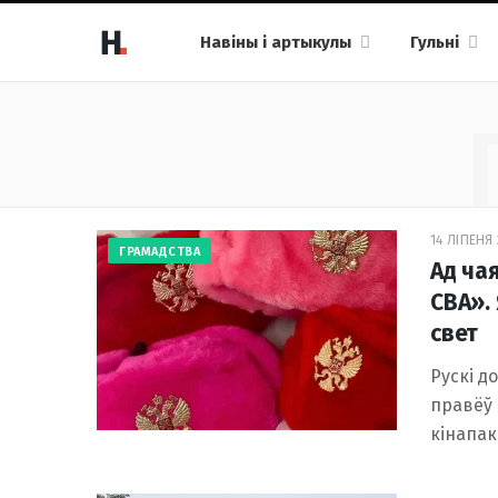
Навіны і артыкулы
Гульні
14 ЛІПЕНЯ 
ГРАМАДСТВА
Ад ча
СВА». 
свет
Рускі д
правёў 
кінапак