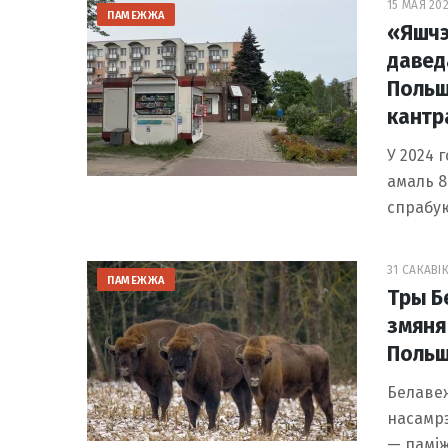
15 МАЯ 202
ПАМЕЖЖА
«Яшчэ 
давед
Польш
кантр
У 2024 
амаль 8
спрабую
31 САКАВІК
ПАМЕЖЖА
Тры Б
змяня
Польш
Белавеж
насамрэ
— паміж