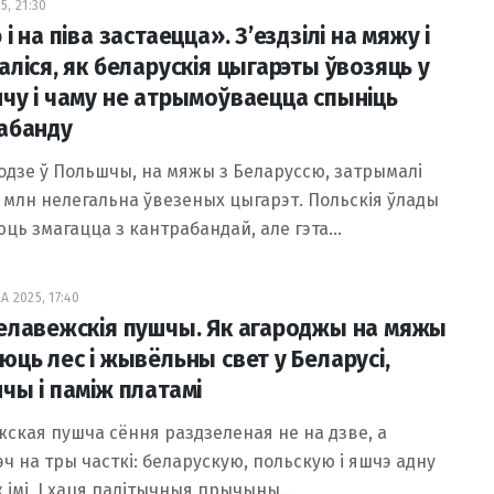
5, 21:30
і на піва застаецца». З’ездзілі на мяжу і
аліся, як беларускія цыгарэты ўвозяць у
чу і чаму не атрымоўваецца спыніць
абанду
годзе ў Польшчы, на мяжы з Беларуссю, затрымалі
 млн нелегальна ўвезеных цыгарэт. Польскія ўлады
ць змагацца з кантрабандай, але гэта…
А 2025, 17:40
елавежскія пушчы. Як агароджы на мяжы
юць лес і жывёльны свет у Беларусі,
чы і паміж платамі
ская пушча сёння раздзеленая не на дзве, а
ч на тры часткі: беларускую, польскую і яшчэ адну
 імі. І хаця палітычныя прычыны…