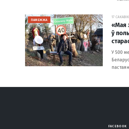
17 САКАВІК
ПАМЕЖЖА
«Мая з
ў пол
стара
У 500 м
Беларус
пастаян
FACEBOOK