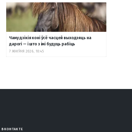
Чаму дзікія коні ўсё часцей выходзяць на
дарогі — і што з імі будуць рабіць
7 ЖНІЎНЯ 2026, 10:45
ВКОНТАКТЕ