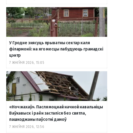
o
r
a
e
к
k
a
m
т
У Гродне знясуць прыватны сектар каля
філармоніі: на яго месцы пабудуюць грамадскі
m
е
цэнтр
7 ЖНІЎНЯ 2026, 15:05
«Ноч жахаў». Пасля моцнай начной навальніцы
Ваўкавыск і раён засталіся без святла,
пашкоджаны паўсотні дамоў
7 ЖНІЎНЯ 2026, 12:56