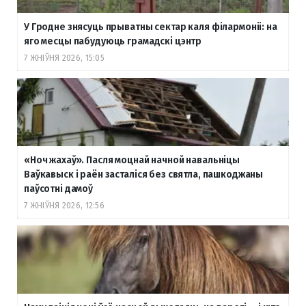
У Гродне знясуць прыватны сектар каля філармоніі: на
яго месцы пабудуюць грамадскі цэнтр
7 ЖНІЎНЯ 2026, 15:05
«Ноч жахаў». Пасля моцнай начной навальніцы
Ваўкавыск і раён засталіся без святла, пашкоджаны
паўсотні дамоў
7 ЖНІЎНЯ 2026, 12:56