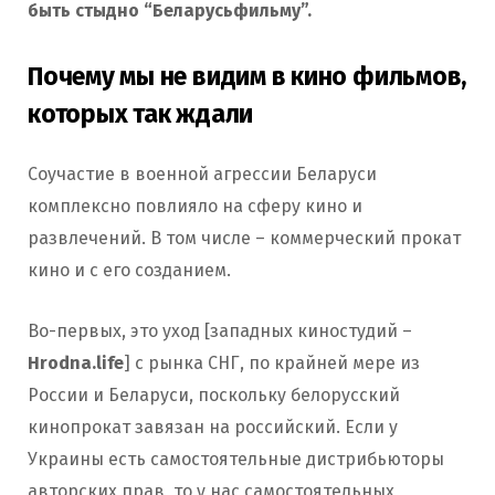
быть стыдно “Беларусьфильму”.
o
r
Почему мы не видим в кино фильмов,
k
a
которых так ждали
Соучастие в военной агрессии Беларуси
m
комплексно повлияло на сферу кино и
развлечений. В том числе – коммерческий прокат
кино и с его созданием.
Во-первых, это уход [западных киностудий –
Hrodna.life
] с рынка СНГ, по крайней мере из
России и Беларуси, поскольку белорусский
кинопрокат завязан на российский. Если у
Украины есть самостоятельные дистрибьюторы
авторских прав, то у нас самостоятельных