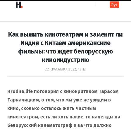
Рус
F
I
Как выжить кинотеатрам и заменят ли
a
n
Индия с Китаем американские
фильмы: что ждет белорусскую
c
s
киноиндустрию
22 КРАСАВІКА 2022, 13:12
e
t
Hrodna.life поговорил с кинокритиком Тарасом
b
a
Тарналицким, о том, что мы уже не увидим в
кино, сколько осталось жить частным
кинотеатром, есть ли хоть какие-то надежды на
o
g
белорусский кинематограф и за что должно