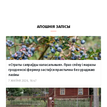
АПОШНІЯ ЗАПІСЫ
«Страты сапраўды каласальныя». Праз спёку і маразы
гродзенскі фермер застаўся практычна без ураджаю
лахіны
7 ЖНІЎНЯ 2026, 16:47