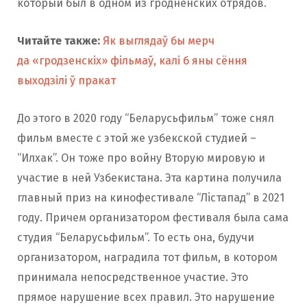
который был в одном из гродненских отрядов.
Читайте также:
Як выглядаў бы мерч
да «гродзенскіх» фільмаў, калі б яны сёння
выходзілі ў пракат
До этого в 2020 году “Беларусьфильм” тоже снял
фильм вместе с этой же узбекской студией –
“Илхак”. Он тоже про войну Вторую мировую и
участие в ней Узбекистана. Эта картина получила
главный приз на кинофестивале “Лiстапад” в 2021
году. Причем организатором фестиваля была сама
студия “Беларусьфильм”. То есть она, будучи
организатором, наградила тот фильм, в котором
принимала непосредственное участие. Это
прямое нарушение всех правил. Это нарушение