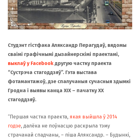
o
r
k
a
Студэнт гістфака Аляксандр Перагудаў, вядомы
m
сваімі графічнымі дызайнерскімі праектамі,
выклаў у Facebook
другую частку праекта
“Сустрэча стагоддзяў”. Гэта выстава
фотамантажоў, дзе спалучаныя сучасныя здымкі
Гродна і выявы канца XIX – пачатку XX
стагоддзяў.
“Першая частка праекта,
якая выйшла ў 2014
годзе
, далёка не поўнасцю раскрыла тэму
страчанай спадчаны, – піша Аляксандр. – Будынкі,