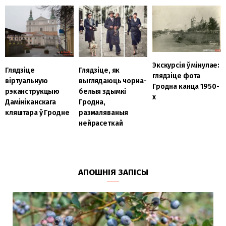
Экскурсія ў мінулае:
Глядзіце, як
Глядзіце
глядзіце фота
выглядаюць чорна-
віртуальную
Гродна канца 1950-
белыя здымкі
рэканструкцыю
х
Гродна,
Дамініканскага
размаляваныя
кляштара ў Гродне
нейрасеткай
АПОШНІЯ ЗАПІСЫ