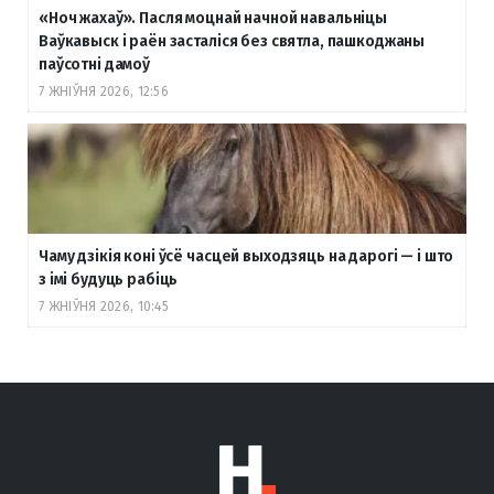
«Ноч жахаў». Пасля моцнай начной навальніцы
Ваўкавыск і раён засталіся без святла, пашкоджаны
паўсотні дамоў
7 ЖНІЎНЯ 2026, 12:56
Чаму дзікія коні ўсё часцей выходзяць на дарогі — і што
з імі будуць рабіць
7 ЖНІЎНЯ 2026, 10:45