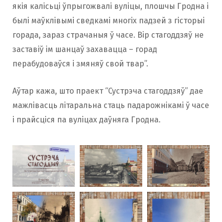
якія калісьці ўпрыгожвалі вуліцы, плошчы Гродна і
былі маўклівымі сведкамі многіх падзей з гісторыі
горада, зараз страчаныя ў часе. Вір стагоддзяў не
заставіў ім шанцаў захавацца – горад
перабудоваўся і змяняў свой твар”.
Аўтар кажа, што праект “Сустрэча стагоддзяў” дае
мажлівасць літаральна стаць падарожнікамі ў часе
і прайсціся па вуліцах даўняга Гродна.