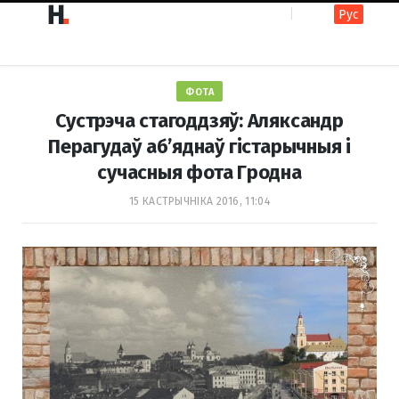
Рус
F
I
ФОТА
a
n
Сустрэча стагоддзяў: Аляксандр
Перагудаў аб’яднаў гістарычныя і
сучасныя фота Гродна
c
s
15 КАСТРЫЧНІКА 2016, 11:04
e
t
b
a
o
g