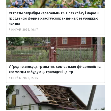
«Страты сапраўды каласальныя». Праз спёку і маразы
гродзенскі фермер застаўся практычна без ураджаю
лахіны
7 ЖНІЎНЯ 2026, 16:47
У Гродне знясуць прыватны сектар каля філармоніі: на
яго месцы пабудуюць грамадскі цэнтр
7 ЖНІЎНЯ 2026, 15:05