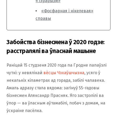
«Тэрарызм»
«Фосфарная і нікелевая»
справы
Забойства бізнесмена ў 2020 годзе:
расстралялі ва ўласнай машыне
Раніцай 15 студзеня 2020 года па Гродне папаўзлі
чуткі: у невялікай
вёсцы Чэхаўшчызна
, усяго ў
некалькіх кіламетрах ад горада, забілі чалавека.
Амаль адразу стала вядома: загінуў 55-гадовы
бізнесмен Аляксандр Прасняк. Яго застрэлілі ва
ўпор — ва ўласным аўтамабілі, побач з домам, на
ўскраіне пасёлка.