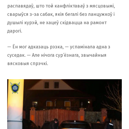
распавядаў, што той канфліктаваў з мясцовымі,
сварыўся з-за сабак, якія бегалі без ланцужкоў і
душылі курэй, не хацеў скідвацца на рамонт
дарогі.
— Ён мог адказаць рэзка, — успамінала адна з
суседак. — Але нічога сур’ёзнага, звычайныя
вясковыя спрэчкі.