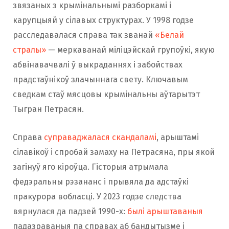
звязаных з крымінальнымі разборкамі і
карупцыяй у сілавых структурах. У 1998 годзе
расследавалася справа так званай
«Белай
стралы»
— меркаванай міліцэйскай групоўкі, якую
абвінавачвалі ў выкраданнях і забойствах
прадстаўнікоў злачыннага свету. Ключавым
сведкам стаў мясцовы крымінальны аўтарытэт
Тыгран Петрасян.
Справа
суправаджалася скандаламі
, арыштамі
сілавікоў і спробай замаху на Петрасяна, пры якой
загінуў яго кіроўца. Гісторыя атрымала
федэральны рэзананс і прывяла да адстаўкі
пракурора вобласці. У 2023 годзе следства
вярнулася да падзей 1990-х:
былі арыштаваныя
падазраваныя па справах аб бандытызме і