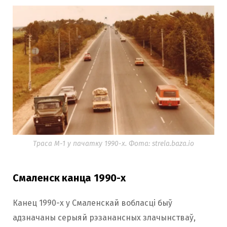
Траса М-1 у пачатку 1990-х. Фота: strela.baza.io
Смаленск канца 1990-х
Канец 1990-х у Смаленскай вобласці быў
адзначаны серыяй рэзанансных злачынстваў,