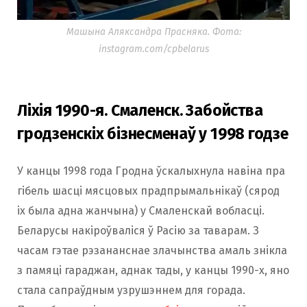
Машына Аляксандра Прасняка. Фота:
instagram.com/cpbelarus
Ліхія 1990-я. Смаленск. Забойства
гродзенскіх бізнесменаў у 1998 годзе
У канцы 1998 года Гродна ўскалыхнула навіна пра
гібель шасці мясцовых прадпрымальнікаў (сярод
іх была адна жанчына) у Смаленскай вобласці.
Беларусы накіроўваліся ў Расію за таварам. З
часам гэтае рэзананснае злачынства амаль знікла
з памяці гараджан, аднак тады, у канцы 1990-х, яно
стала сапраўдным узрушэннем для горада.