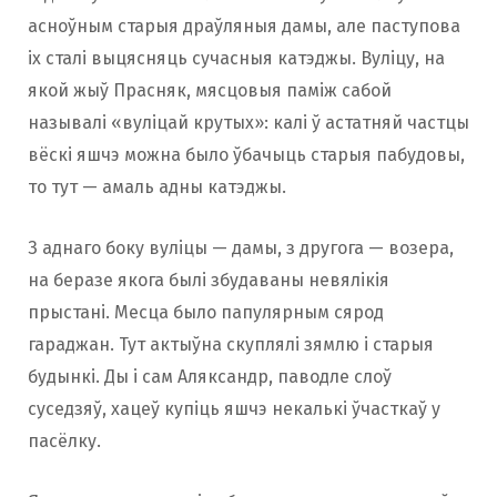
асноўным старыя драўляныя дамы, але паступова
іх сталі выцясняць сучасныя катэджы. Вуліцу, на
якой жыў Прасняк, мясцовыя паміж сабой
называлі «вуліцай крутых»: калі ў астатняй частцы
вёскі яшчэ можна было ўбачыць старыя пабудовы,
то тут — амаль адны катэджы.
З аднаго боку вуліцы — дамы, з другога — возера,
на беразе якога былі збудаваны невялікія
прыстані. Месца было папулярным сярод
гараджан. Тут актыўна скуплялі зямлю і старыя
будынкі. Ды і сам Аляксандр, паводле слоў
суседзяў, хацеў купіць яшчэ некалькі ўчасткаў у
пасёлку.