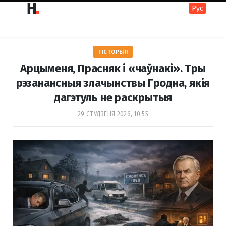
Рус
F
I
ГІСТОРЫЯ
a
n
Арцыменя, Прасняк і «чаўнакі». Тры
рэзанансныя злачынствы Гродна, якія
дагэтуль не раскрытыя
c
s
29 СТУДЗЕНЯ 2026, 10:55
e
t
b
a
o
g