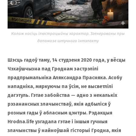
o
r
k
a
Калаж носіць ілюстрацыйны характар. Згенераваны пры
дапамозе штучнага інтэлекту
m
Шэсць гадоў таму, 14 студзеня 2020 года, у вёсцы
Чэхаўшчызна пад Гроднам застрэлілі
прадпрымальніка Аляксандра Прасняка. Асобу
нападніка, мяркуючы па ўсім, не высветлілі
дагэтуль. Гэтае забойства — адно з некалькіх
рэзанансных злачынстваў, якія адбыліся ў
розныя гады ў абласным цэнтры. Рэдакцыя
Hrodna.life узгадала гэтае і іншыя гучныя
злачынствы ў найноўшай гісторыі Гродна, якія