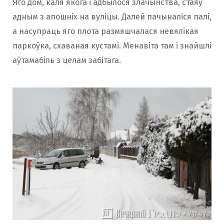
Яго дом, каля якога і адбылося злачынства, стаяў
адным з апошніх на вуліцы. Далей пачыналіся палі,
а насупраць яго плота размяшчалася невялікая
паркоўка, схаваная кустамі. Менавіта там і знайшлі
аўтамабіль з целам забітага.