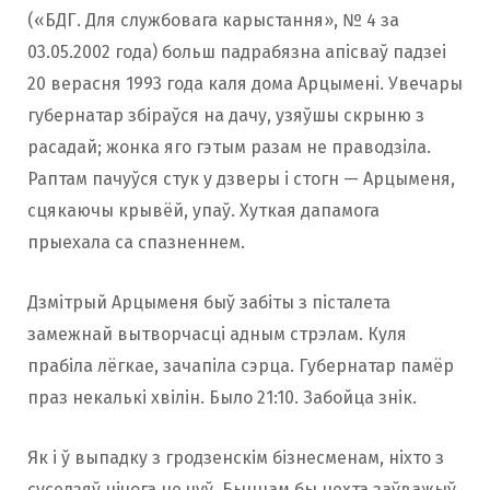
(«БДГ. Для службовага карыстання», № 4 за
03.05.2002 года) больш падрабязна апісваў падзеі
20 верасня 1993 года каля дома Арцымені. Увечары
губернатар збіраўся на дачу, узяўшы скрыню з
расадай; жонка яго гэтым разам не праводзіла.
Раптам пачуўся стук у дзверы і стогн — Арцыменя,
сцякаючы крывёй, упаў. Хуткая дапамога
прыехала са спазненнем.
Дзмітрый Арцыменя быў забіты з пісталета
замежнай вытворчасці адным стрэлам. Куля
прабіла лёгкае, зачапіла сэрца. Губернатар памёр
праз некалькі хвілін. Было 21:10. Забойца знік.
Як і ў выпадку з гродзенскім бізнесменам, ніхто з
суседзяў нічога не чуў. Быццам бы нехта заўважыў