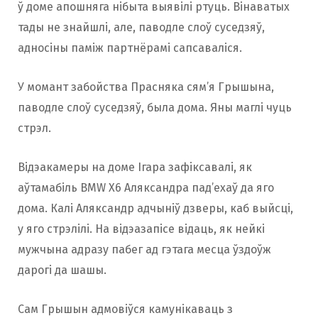
ў доме апошняга нібыта выявілі ртуць. Вінаватых
тады не знайшлі, але, паводле слоў суседзяў,
адносіны паміж партнёрамі сапсаваліся.
У момант забойства Прасняка сям’я Грышына,
паводле слоў суседзяў, была дома. Яны маглі чуць
стрэл.
Відэакамеры на доме Ігара зафіксавалі, як
аўтамабіль BMW X6 Аляксандра пад’ехаў да яго
дома. Калі Аляксандр адчыніў дзверы, каб выйсці,
у яго стрэлілі. На відэазапісе відаць, як нейкі
мужчына адразу пабег ад гэтага месца ўздоўж
дарогі да шашы.
Сам Грышын адмовіўся камунікаваць з