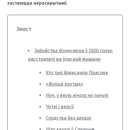
застаюцца нераскрытымі.
Змест
Забойства бізнесмена ў 2020 годзе:
расстралялі ва ўласнай машыне
Хто такі Аляксандр Прасняк
«Вуліца крутых»
Ноч, у якую нічога не пачулі
Чуткі і версіі
Следства без адказу
Што казалі ў Следчым