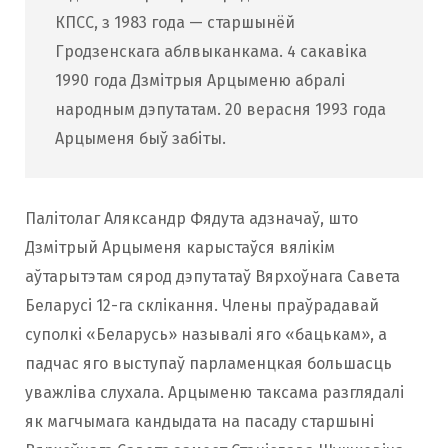
КПСС, з 1983 года — старшынёй
Гродзенскага аблвыканкама. 4 сакавіка
1990 года Дзмітрыя Арцыменю абралі
народным дэпутатам. 20 верасня 1993 года
Арцыменя быў забіты.
Палітолаг Аляксандр Фядута адзначаў, што
Дзмітрый Арцыменя карыстаўся вялікім
аўтарытэтам сярод дэпутатаў Вярхоўнага Савета
Беларусі 12-га склікання. Члены праўрадавай
суполкі «Беларусь» называлі яго «бацькам», а
падчас яго выступаў парламенцкая большасць
уважліва слухала. Арцыменю таксама разглядалі
як магчымага кандыдата на пасаду старшыні