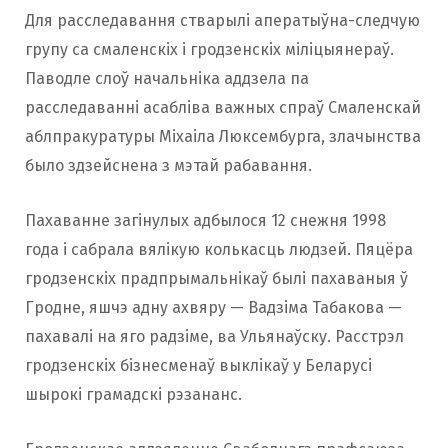
Для расследавання стварылі аператыўна-следчую
групу са смаленскіх і гродзенскіх міліцыянераў.
Паводле слоў начальніка аддзела па
расследаванні асабліва важных спраў Смаленскай
аблпракуратуры Міхаіла Люксембурга, злачынства
было здзейснена з мэтай рабавання.
Пахаванне загінулых адбылося 12 снежня 1998
года і сабрала вялікую колькасць людзей. Пяцёра
гродзенскіх прадпрымальнікаў былі пахаваныя ў
Гродне, яшчэ адну ахвяру — Вадзіма Табакова —
пахавалі на яго радзіме, ва Ульянаўску. Расстрэл
гродзенскіх бізнесменаў выклікаў у Беларусі
шырокі грамадскі рэзананс.