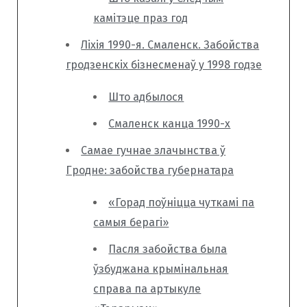
камітэце праз год
Ліхія 1990-я. Смаленск. Забойства
гродзенскіх бізнесменаў у 1998 годзе
Што адбылося
Смаленск канца 1990-х
Самае гучнае злачынства ў
Гродне: забойства губернатара
«Горад поўніцца чуткамі па
самыя берагі»
Пасля забойства была
ўзбуджана крымінальная
справа па артыкуле