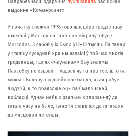
Падрабязнасці здарэння
публікавала
расійскае
выданне «Коммерсант».
У пачатку снежня 1998 года шасцёра гродзенцаў
выехалі ў Маскву па тавар на мікрааўтобусе
Mercedes. З сабой у іх было $12–13 тысяч. Па тавар
у сталіцу суседняй краіны ездзілі ў той час многія
гродзенцы, і шлях «чаўнакам» быў знаёмы.
Паасобку не ездзілі — хадзілі чуткі пра тое, што на
мяжы з Беларуссю дзейнічае банда, якая рабуе
людзей, што праязджаюць па Смаленскай
вобласці. Аднак нейкіх рэальных здарэнняў да
гэтага часу не было, і многія ставіліся да гэтага як
да мясцовай легенды.