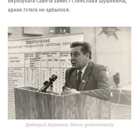
Вярхоўнага Савета замест Станіслава Шушкевіча,
аднак гэтага не адбылося.
Дзмітрый Арцыменя. Фота: grodnonews.by