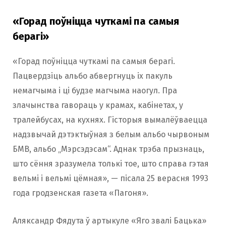
«Горад поўніцца чуткамі па самыя
берагі»
«Горад поўніцца чуткамі па самыя берагі.
Пацвердзіць альбо абвергнуць іх пакуль
немагчыма і ці будзе магчыма наогул. Пра
злачынства гавораць у крамах, кабінетах, у
тралейбусах, на кухнях. Гісторыя вымалёўваецца
надзвычай дэтэктыўная з белым альбо чырвоным
БМВ, альбо „Мэрсэдэсам“. Аднак трэба прызнаць,
што сёння зразумела толькі тое, што справа гэтая
вельмі і вельмі цёмная», — пісала 25 верасня 1993
года гродзенская газета «Пагоня».
Аляксандр Фядута ў артыкуле «Яго звалі Бацька»