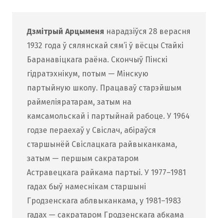
Дзмітрый Арцыменя
нарадзіўся 28 верасня
1932 года ў сялянскай сям’і ў вёсцы Стайкі
Баранавіцкага раёна. Скончыў Пінскі
гідратэхнікум, потым — Мінскую
партыйную школу. Працаваў старэйшым
раймеліяратарам, затым на
камсамольскай і партыйнай рабоце. У 1964
годзе пераехаў у Свіслач, абіраўся
старшынёй Свіслацкага райвыканкама,
затым — першым сакратаром
Астравецкага райкама партыі. У 1977–1981
гадах быў намеснікам старшыні
Гродзенскага аблвыканкама, у 1981–1983
гадах — сакратаром Гродзенскага абкама