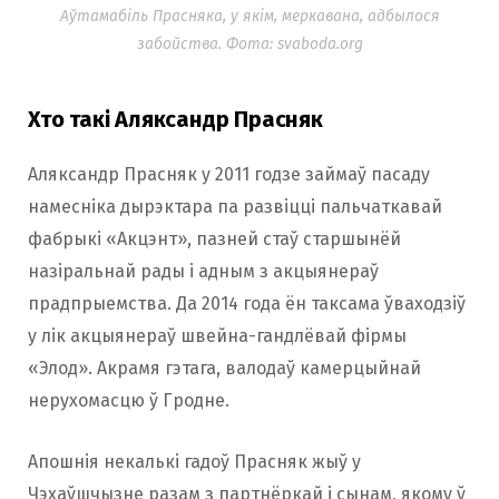
Аўтамабіль Прасняка, у якім, меркавана, адбылося
забойства. Фота: svaboda.org
Хто такі Аляксандр Прасняк
Аляксандр Прасняк у 2011 годзе займаў пасаду
намесніка дырэктара па развіцці пальчаткавай
фабрыкі «Акцэнт», пазней стаў старшынёй
назіральнай рады і адным з акцыянераў
прадпрыемства. Да 2014 года ён таксама ўваходзіў
у лік акцыянераў швейна-гандлёвай фірмы
«Элод». Акрамя гэтага, валодаў камерцыйнай
нерухомасцю ў Гродне.
Апошнія некалькі гадоў Прасняк жыў у
Чэхаўшчызне разам з партнёркай і сынам, якому ў