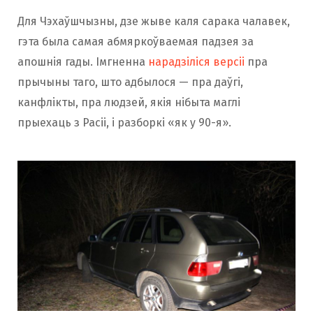
Для Чэхаўшчызны, дзе жыве каля сарака чалавек,
гэта была самая абмяркоўваемая падзея за
апошнія гады. Імгненна
нарадзіліся версіі
пра
прычыны таго, што адбылося — пра даўгі,
канфлікты, пра людзей, якія нібыта маглі
прыехаць з Расіі, і разборкі «як у 90-я».