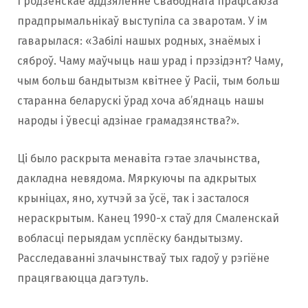
Гродзенскае аддзяленне Свабоднага прафсаюза
прадпрымальнікаў выступіла са зваротам. У ім
гаварылася: «Забілі нашых родных, знаёмых і
сяброў. Чаму маўчыць наш урад і прэзідэнт? Чаму,
чым больш бандытызм квітнее ў Расіі, тым больш
старанна беларускі ўрад хоча аб’яднаць нашы
народы і ўвесці адзінае грамадзянства?».
Ці было раскрыта менавіта гэтае злачынства,
дакладна невядома. Мяркуючы па адкрытых
крыніцах, яно, хутчэй за ўсё, так і засталося
нераскрытым. Канец 1990-х стаў для Смаленскай
вобласці перыядам усплёску бандытызму.
Расследаванні злачынстваў тых гадоў у рэгіёне
працягваюцца дагэтуль.