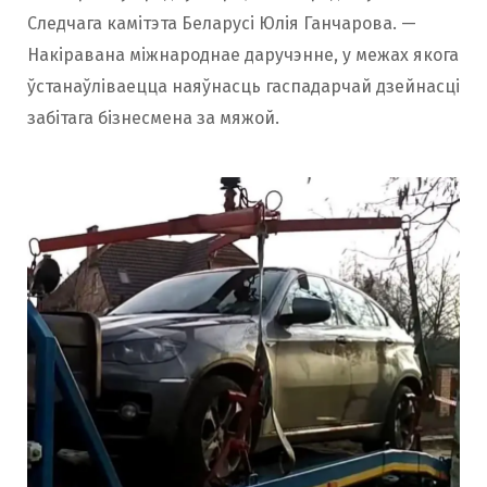
Следчага камітэта Беларусі Юлія Ганчарова. —
Накіравана міжнароднае даручэнне, у межах якога
ўстанаўліваецца наяўнасць гаспадарчай дзейнасці
забітага бізнесмена за мяжой.