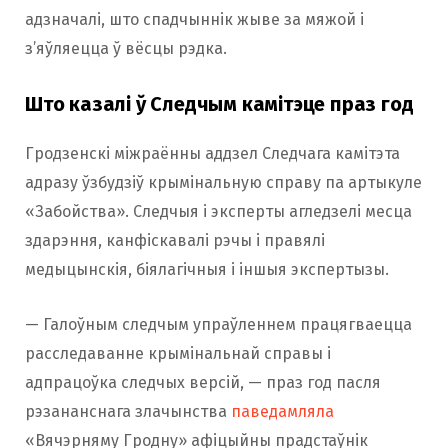
адзначалі, што спадчыннік жыве за мяжой і
з’яўляецца ў вёсцы рэдка.
Што казалі ў Следчым камітэце праз год
Гродзенскі міжраённы аддзел Следчага камітэта
адразу ўзбудзіў крымінальную справу па артыкуле
«Забойства». Следчыя і эксперты агледзелі месца
здарэння, канфіскавалі рэчы і правялі
медыцынскія, біялагічныя і іншыя экспертызы.
— Галоўным следчым упраўленнем працягваецца
расследаванне крымінальнай справы і
адпрацоўка следчых версій, — праз год пасля
рэзананснага злачынства
паведамляла
«Вячэрняму Гродну» афіцыйны прадстаўнік