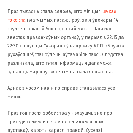
Праз тыдзень стала вядома, што міліцыя
шукае
таксіста
і магчымых пасажыраў, якія ўвечары 14
студзеня ехалі ў бок польскай мяжы. Паводле
звестак праваахоўных органаў, у перыяд з 22:15 да
22:30 па вуліцы Суворава ў напрамку КПП «Брузгі»
рухаўся неўстаноўлены аўтамабіль таксі. Следства
разлічвала, што гэтая інфармацыя дапаможа
аднавіць маршрут магчымага падазраванага.
Аднак з часам навін па справе станавілася ўсё
менш.
Праз год пасля забойства ў Чэхаўшчызне пра
трагедыю амаль нічога не нагадвала: дом
пуставаў, вароты зараслі травой. Суседзі