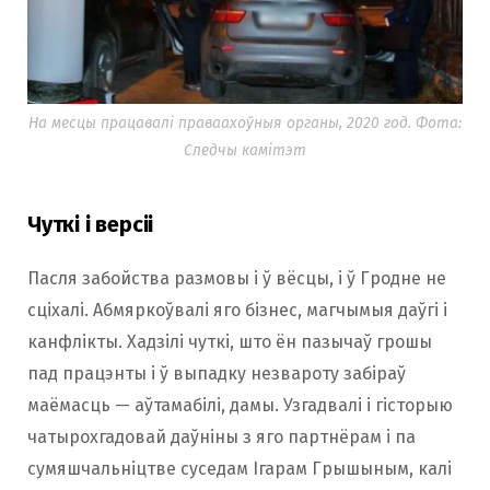
На месцы працавалі праваахоўныя органы, 2020 год. Фота:
Следчы камітэт
Чуткі і версіі
Пасля забойства размовы і ў вёсцы, і ў Гродне не
сціхалі. Абмяркоўвалі яго бізнес, магчымыя даўгі і
канфлікты. Хадзілі чуткі, што ён пазычаў грошы
пад працэнты і ў выпадку незвароту забіраў
маёмасць — аўтамабілі, дамы. Узгадвалі і гісторыю
чатырохгадовай даўніны з яго партнёрам і па
сумяшчальніцтве суседам Ігарам Грышыным, калі