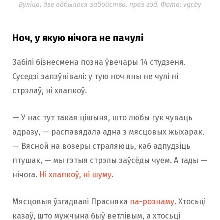
Вуліца, дзе адбылося забойства, праз год. Фота: vgr.by
Ноч, у якую нічога не пачулі
Забілі бізнесмена позна ўвечары 14 студзеня.
Суседзі запэўнівалі: у тую ноч яны не чулі ні
стрэлаў, ні хлапкоў.
— У нас тут такая цішыня, што любы гук чуваць
адразу, — распавядала адна з мясцовых жыхарак.
— Вясной на возеры страляюць, каб адпудзіць
птушак, — мы гэтыя стрэлы заўсёды чуем. А тады —
нічога.
Ні хлапкоў, ні шуму
.
Мясцовыя ўзгадвалі Прасняка
па-рознаму
. Хтосьці
казаў, што мужчына быў ветлівым, а хтосьці