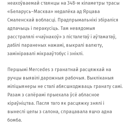
неахоўваемай стаянцы на 348-м кіламетры трасы
«Беларусь–Масква» недалёка ад Ярцава
Смаленскай вобласці. Прадпрымальнікі збіраліся
адпачыць і перакусіць. Там невядомыя
расстралялі «чаўнакоў» з пісталетаў і аўтаматаў,
дабілі параненых нажамі, выкралі валюту,
замініравалі мікрааўтобус і зніклі.
Першымі Mercedes з гранатнай расцяжкай на
ручцы выявілі дарожныя рабочыя. Выкліканыя
міліцыянеры не сталі абясшкоджваць гранату самі.
Разам з сапёрамі прыехала ўсё абласное
кіраўніцтва. Пасля таго як расцяжку знялі і
вынеслі целы з салона, спрацавала яшчэ адна
бомба.