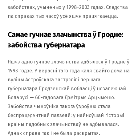
забойствах, учыненых у 1998–2003 гадах. Следства
па справах тых часоў усё яшчэ працягваецца.
Самае гучнае злачынства ў Гродне:
забойства губернатара
Яшчэ адно гучнае злачынства адбылося ў Гродне ў
1993 годзе. У верасні таго года каля свайго дома на
вуліцы Астроўскага застрэлілі першага
губернатара Гродзенскай вобласці ў незалежнай
Беларусі — 60-гадовага Дзмітрыя Арцыменю.
Забойства чыноўніка такога ўзроўню стала
беспрэцэдэнтнай падзеяй: у найноўшай гісторыі
краіны падобных злачынстваў не адбывалася.
Аднак справа так і не была раскрытая.