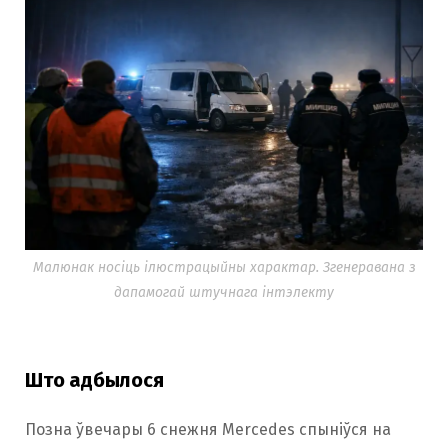
Малюнак носіць ілюстрацыйны характар. Згенеравана з
дапамогай штучнага інтэлекту
Што адбылося
Позна ўвечары 6 снежня Mercedes спыніўся на