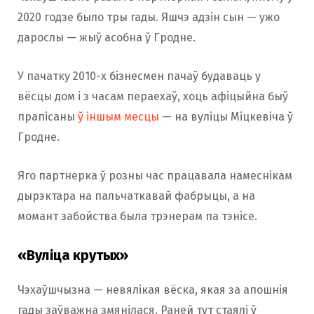
2020 годзе было тры гады. Яшчэ адзін сын — ужо
дарослы — жыў асобна ў Гродне.
У пачатку 2010-х бізнесмен пачаў будаваць у
вёсцы дом і з часам пераехаў, хоць афіцыйна быў
прапісаны
ў іншым месцы
— на вуліцы Міцкевіча ў
Гродне.
Яго партнерка ў розны час працавала намеснікам
дырэктара на пальчаткавай фабрыцы, а на
момант забойства была трэнерам па тэнісе.
«Вуліца крутых»
Чэхаўшчызна — невялікая вёска, якая за апошнія
гады заўважна змянілася. Раней тут стаялі ў