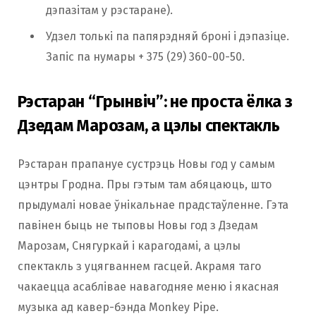
дэпазітам у рэстаране).
Удзел толькі па папярэдняй броні і дэпазіце.
Запіс па нумары + 375 (29) 360-00-50.
Рэстаран “Грынвіч”: не проста ёлка з
Дзедам Марозам, а цэлы спектакль
Рэстаран прапануе сустрэць Новы год у самым
цэнтры Гродна. Пры гэтым там абяцаюць, што
прыдумалі новае ўнікальнае прадстаўленне. Гэта
павінен быць не тыповы Новы год з Дзедам
Марозам, Снягуркай і карагодамі, а цэлы
спектакль з уцягваннем гасцей. Акрамя таго
чакаецца асаблівае навагодняе меню і якасная
музыка ад кавер-бэнда Monkey Pipe.