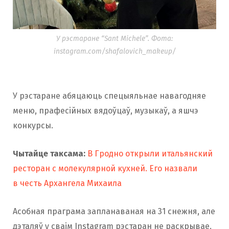
У рэстаране “Sant Michele”. Фота:
instagram.com/shafalovich_makeup/
У рэстаране абяцаюць спецыяльнае навагодняе
меню, прафесійных вядоўцаў, музыкаў, а яшчэ
конкурсы.
Чытайце таксама:
В Гродно открыли итальянский
ресторан с молекулярной кухней. Его назвали
в честь Архангела Михаила
Асобная праграма запланаваная на 31 снежня, але
дэталяў у сваім Instagram рэстаран не раскрывае.