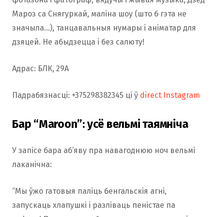
Мароз са Снягуркай, маліна шоу (што б гэта не
значыла…), танцавальныя нумары і аніматар для
дзяцей. Не абыдзецца і без салюту!
Адрас: БЛК, 29А
Падрабязнасці: +375298382345 ці ў
direct Instagram
Бар “Maroon”: усё вельмі таямніча
У запісе бара аб’яву пра навагоднюю ноч вельмі
лаканічна:
“Мы ўжо гатовыя паліць бенгальскія агні,
запускаць хлапушкі і разліваць пеністае па