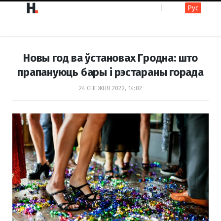
Рус
F
I
Новы год ва ўстановах Гродна: што
a
n
прапануюць бары і рэстараны горада
24 СНЕЖНЯ 2022, 14:02
c
s
e
t
b
a
o
g