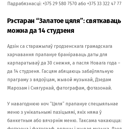
Падрабязнасці: +375 29 580 7570 або +375 33 322 47 77
Рэстаран “Залатое цяля”: святкаваць
можна да 14 студзеня
Адзін са старажылаў гродзенскага грамадскага
харчавання прапануе браніраваць даты для
карпаратываў да 30 снежня, а пасля Новага года –
да 14 студзеня. Гасцям абяцаюць забаўляльную
праграму з вядоўцам, жывой музыкай, Дзедам
Марозам і Снягуркай, фатографам, фотазонай.
У навагоднюю ноч “Цяля” прапануе спецыяльнае
меню з унікальнымі пазіцыямі, якіх няма ў
банкетным або вячэрнім меню. Таксама чакаюцца:
фотазона і фатограф, вядучы і жывая музыка, Дзед