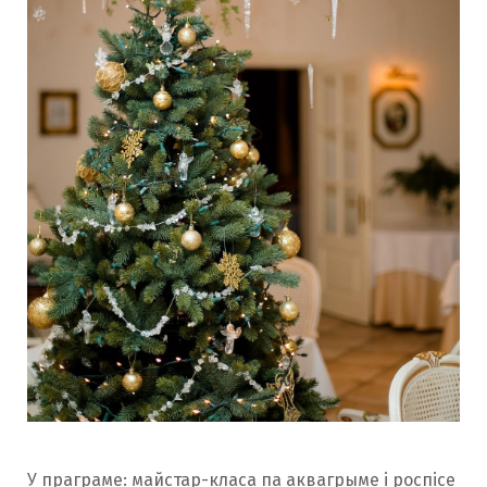
У праграме: майстар-класа па аквагрыме і роспісе