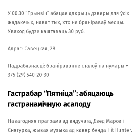
У 00.30 “Грынвіч” абяцае адкрыць дзверы для ўсіх
жадаючых, нават тых, хто не браніраваў месцы.
Уваход будзе каштаваць 30 руб.
Адрас: Савецкая, 29
Падрабязнасці: браніраванне сталоў па нумары +
375 (29) 540-20-30
Гастрабар “Пятніца”: абяцаюць
гастранамічную асалоду
Навагодняя праграма ад вядучага, Дзед Мароз і
Снягурка, жывая музыка ад кавер бэнда Hit Hunter.