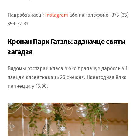
Падрабязнасці
:
Instagram
або па тэлефоне +375 (33)
359-32-32
Кронан Парк Гатэль: адзначце святы
загадзя
Вядомы рэстаран класа люкс прапануе дарослым і
дзецям адсвяткаваць 26 снежня. Навагодняя ёлка
пачнецца ў 13.00.