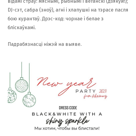
відамі страў: мяснымі, рыбнымі і веганскі (дзякуй!);
DJ-сэт, сабра (зноў), агні і хлапушкі на тэрасе пасля
бою курантаў. Дрэс-код: чорнае і белае з
бліскаўкамі.
Падрабязнасці ніжэй на выяве.