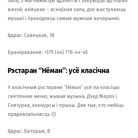
зала, з магчымасцю адзіноты і закрыцця ад лішніх
вачэй; азіяцкая – асноўная зала, дзе выступаюць
музыкі і праходзяць самыя шумныя вечарынкі.
Адрас: Савецкая, 18
Браніраванне: +375 (44) 776-44-45
Рэстаран “Нёман”: усё класічна
У класічным рэстаране “Нёман” усё па класіцы:
святочнае меню, жывая музыка, Дзед Мароз і
Снягурка, конкурсы і прызы. Для тых, хто любіць
прадказальнасць 😉
Адрас: Баторыя, 8