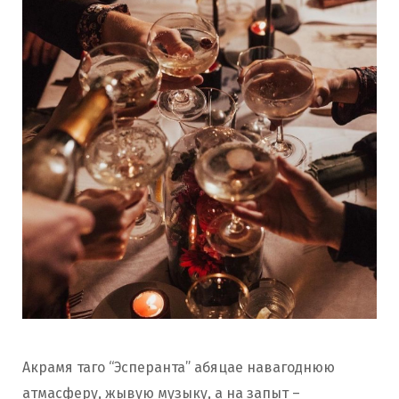
Акрамя таго “Эсперанта” абяцае навагоднюю
атмасферу, жывую музыку, а на запыт –