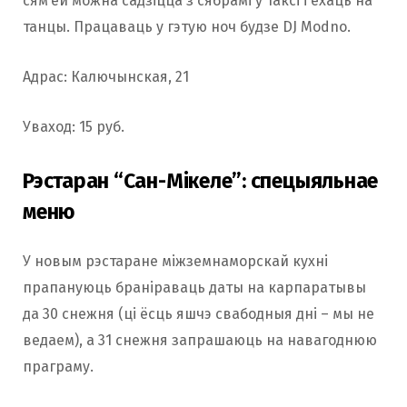
сям’ёй можна садзіцца з сябрамі ў таксі і ехаць на
танцы. Працаваць у гэтую ноч будзе DJ Modno.
Адрас: Калючынская, 21
Уваход: 15 руб.
Рэстаран “Сан-Мікеле”: спецыяльнае
меню
У новым рэстаране міжземнаморскай кухні
прапануюць браніраваць даты на карпаратывы
да 30 снежня (ці ёсць яшчэ свабодныя дні – мы не
ведаем), а 31 снежня запрашаюць на навагоднюю
праграму.