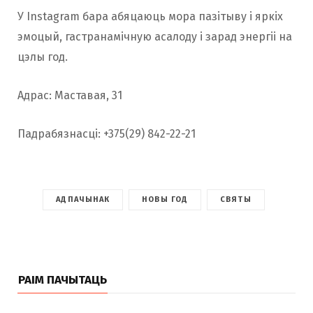
У Instagram бара абяцаюць мора пазітыву і яркіх
эмоцый, гастранамічную асалоду і зарад энергіі на
цэлы год.
Адрас: Маставая, 31
Падрабязнасці: +375(29) 842-22-21
АДПАЧЫНАК
НОВЫ ГОД
СВЯТЫ
РАІМ ПАЧЫТАЦЬ