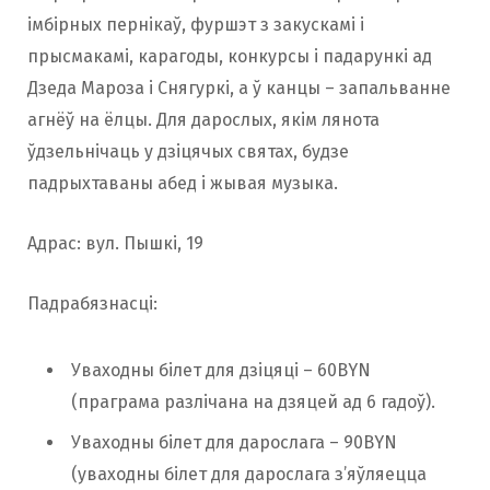
імбірных пернікаў, фуршэт з закускамі і
прысмакамі, карагоды, конкурсы і падарункі ад
Дзеда Мароза і Снягуркі, а ў канцы – запальванне
агнёў на ёлцы. Для дарослых, якім лянота
ўдзельнічаць у дзіцячых святах, будзе
падрыхтаваны абед і жывая музыка.
Адрас: вул. Пышкі, 19
Падрабязнасці:
Уваходны білет для дзіцяці – 60BYN
(праграма разлічана на дзяцей ад 6 гадоў).
Уваходны білет для дарослага – 90BYN
(уваходны білет для дарослага з’яўляецца