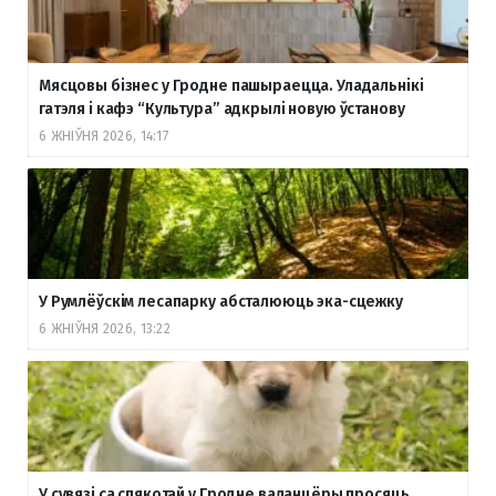
Мясцовы бізнес у Гродне пашыраецца. Уладальнікі
гатэля і кафэ “Культура” адкрылі новую ўстанову
6 ЖНІЎНЯ 2026, 14:17
У Румлёўскім лесапарку абсталююць эка-сцежку
6 ЖНІЎНЯ 2026, 13:22
У сувязі са спякотай у Гродне валанцёры просяць