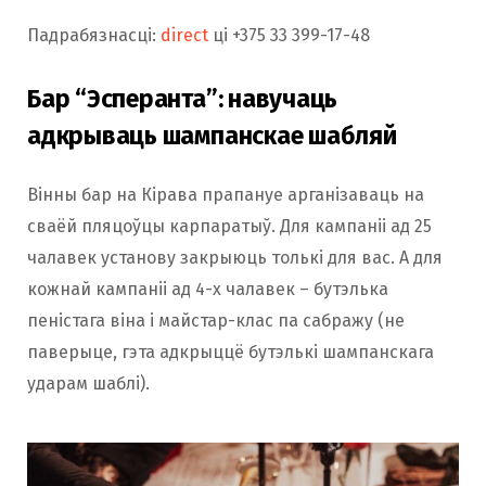
Падрабязнасці:
direct
ці +375 33 399-17-48
Бар “Эсперанта”: навучаць
адкрываць шампанскае шабляй
Вінны бар на Кірава прапануе арганізаваць на
сваёй пляцоўцы карпаратыў. Для кампаніі ад 25
чалавек установу закрыюць толькі для вас. А для
кожнай кампаніі ад 4-х чалавек – бутэлька
пеністага віна і майстар-клас па сабражу (не
паверыце, гэта адкрыццё бутэлькі шампанскага
ударам шаблі).