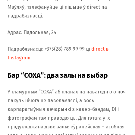
Маўляў, тэлефануйце ці пішыце ў direct па
падрабязнасці.
Адрас: Падольная, 24
Падрабязнасці: +375(28) 789 99 99 ці
direct в
Instagram
Бар “СОХА”: два залы на выбар
У гламурным “СОХА” аб планах на навагоднюю ноч
пакуль нічога не паведамлялі, а вось
карпаратыўныя вечарынкі з кавер-бэндам, DJ і
фатографам там праводзяць. Для гэтага ў іх
прадугледжана дзве залы: еўрапейская – асобная