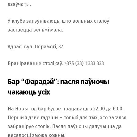
дзяўчаты.
У клубе запэўніваюць, што вольных сталоў
застаецца вельмі мала.
Адрас: вул. Перамогі, 37
Браніраванне столікаў: +375 (33) 1 333 333
Бар “Фарадэй”: пасля паўночы
чакаюць усіх
На Новы год бар будзе працаваць з 22.00 да 6.00.
Першыя дзве гадзіны – толькі для тых, хто загадзя
забраніруе столік. Пасля паўночы далучыцца да
весялосці зможа кожны.