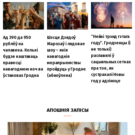
“Нейкі трэнд гэтага
Ад 390 да 950
Шэсце Дзядоў
году”. Гродзенцы (і
рублёў на
Марозаў і лядовае
не толькі)
чалавека. Колькі
шоу – якія
распавялі ў
будзе каштаваць
навагоднія
сацыяльных сетках
правесці
мерапрыемствы
пра тое, як
навагоднюю ноч ва
пройдуць у Гродне
сустракалі Новы
ўстановах Гродна
(абноўлена)
год у адзіноце
АПОШНІЯ ЗАПІСЫ