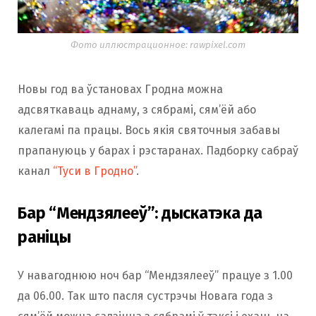
o
r
Фото иллюстрационное: rawpixel.com
k
a
Новы год ва ўстановах Гродна можна
адсвяткаваць аднаму, з сябрамі, сям’ёй або
m
калегамі па працы. Вось якія святочныя забавы
прапануюць у барах і рэстаранах. Падборку сабраў
канал
“Туси в Гродно”
.
Бар “Мендзялееў”: дыскатэка да
раніцы
У навагоднюю ноч бар “Мендзялееў” працуе з 1.00
да 06.00. Так што пасля сустрэчы Новага года з