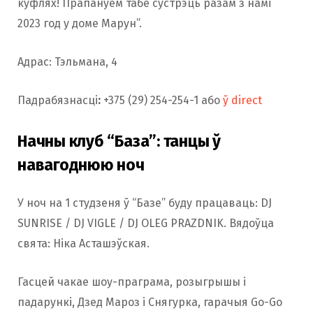
куфлях! Прапануем табе сустрэць разам з намі
2023 год у доме Марун”.
Адрас: Тэльмана, 4
Падрабязнасці
:
+375 (29) 254-254-1 або
ў direct
Начны клуб “База”: танцы ў
навагоднюю ноч
У ноч на 1 студзеня ў “Базе” буду працаваць: DJ
SUNRISE / DJ VIGLE / DJ OLEG PRAZDNIK. Вядоўца
свята: Ніка Асташэўская.
Гасцей чакае шоу-праграма, розыгрышы і
падарункі, Дзед Мароз і Снягурка, гарачыя Go-Go