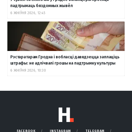
падтрымаць бяздомных жывёл
6 ЖНІЎНЯ 2026, 12:45
Рэстаратарам Гродна і вобласці давядзецца заплаціць
штрафы: не адлічвалі грошы на падтрымку культуры
6 ЖНІЎНЯ 2026, 10:30
FACEBOOK
INSTAGRAM
TELEGRAM