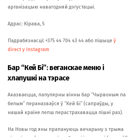
арганізацыю навагодняй дэгустацыі.
Адрас: Кірава, 5
Падрабязнасці
:
+375 44 704 43 44 або пішыце
ў
direct у Instagram
Бар “Кей Бі”: веганскае меню і
хлапушкі на тэрасе
Аказваецца, папулярны вінны бар “Чырвоным па
белым” пераназваўся ў “Кей Бі” (сапраўды, у
нашай краіне лепш перастрахавацца лішні раз).
На Новы год яны прапануюць вечарыну з трыма