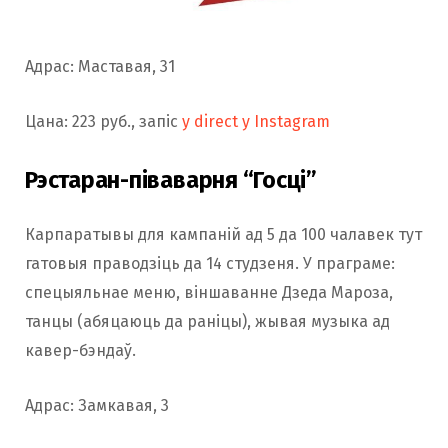
Адрас: Маставая, 31
Цана: 223 руб., запіс
у direct у Instagram
Рэстаран-піваварня “Госці”
Карпаратывы для кампаній ад 5 да 100 чалавек тут
гатовыя праводзіць да 14 студзеня. У праграме:
спецыяльнае меню, віншаванне Дзеда Мароза,
танцы (абяцаюць да раніцы), жывая музыка ад
кавер-бэндаў.
Адрас: Замкавая, 3