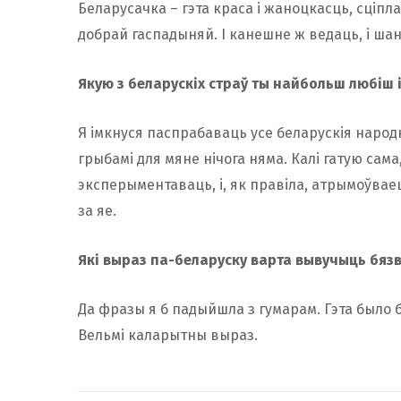
Беларусачка – гэта краса і жаноцкасць, сціпл
добрай гаспадыняй. І канешне ж ведаць, і ша
Якую з беларускіх страў ты найбольш любіш 
Я імкнуся паспрабаваць усе беларускія народ
грыбамі для мяне нічога няма. Калі гатую сам
эксперыментаваць, і, як правіла, атрымоўвае
за яе.
Які выраз па-беларуску варта вывучыць бяз
Да фразы я б падыйшла з гумарам. Гэта было б 
Вельмі каларытны выраз.