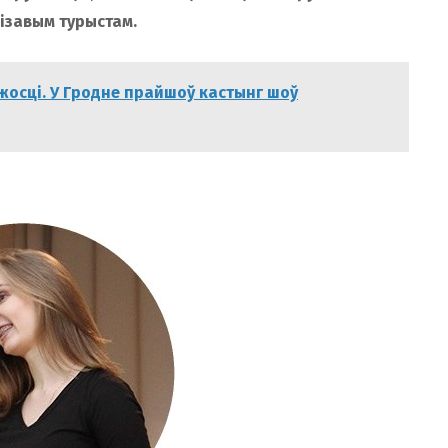
ізавым турыстам.
жосці. У Гродне прайшоў кастынг шоў