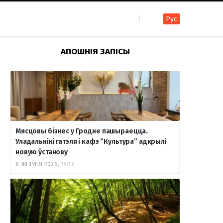
Рус
F
I
T
R
Y
В
АПОШНІЯ ЗАПІСЫ
a
n
e
S
o
к
c
s
l
S
u
о
Мясцовы бізнес у Гродне пашыраецца.
e
t
e
T
н
Уладальнікі гатэля і кафэ “Культура” адкрылі
новую ўстанову
6 ЖНІЎНЯ 2026, 14:17
b
a
g
u
т
o
g
r
b
а