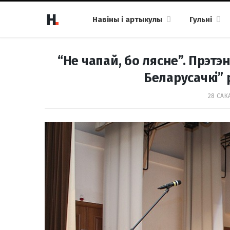
Навіны і артыкулы
Гульні
“Не чапай, бо лясне”. Прэтэ
Беларусачкі” 
28 САКА