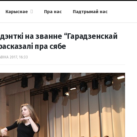
Карыснае
Пра нас
Падтрымай нас
ндэнткі на званне “Гарадзенскай
расказалі пра сябе
ВІКА 2017, 16:33