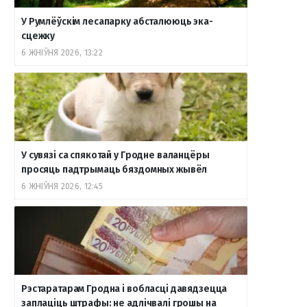
У Румлёўскім лесапарку абсталююць эка-
o
r
a
e
к
сцежку
6 ЖНІЎНЯ 2026, 13:22
k
a
m
т
m
е
У сувязі са спякотай у Гродне валанцёры
просяць падтрымаць бяздомных жывёл
6 ЖНІЎНЯ 2026, 12:45
Рэстаратарам Гродна і вобласці давядзецца
заплаціць штрафы: не адлічвалі грошы на