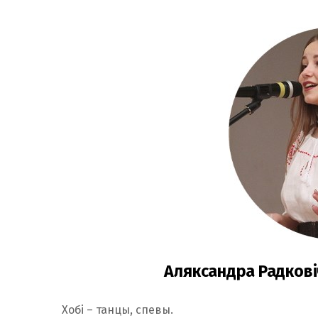
Аляксандра Радковіч
Хобі – танцы, спевы.