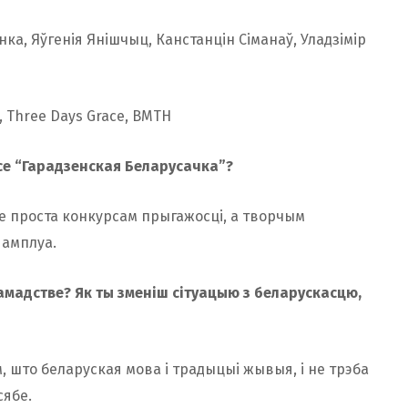
ка, Яўгенія Янішчыц, Канстанцін Сіманаў, Уладзімір
, Тhree Days Grace, BMTH
се “Гарадзенская Беларусачка”?
не проста конкурсам прыгажосці, а творчым
 амплуа.
амадстве? Як ты зменіш сітуацыю з беларускасцю,
м, што беларуская мова і традыцыі жывыя, і не трэба
сябе.