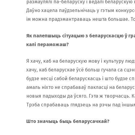
размаўлялі па-беларуску і ведалі беларускую к
Даўно хацела паўдзельнічаць у гэтым конкурс
ім можна прадэмантраваць нешта большае. То
Як палепшыць сітуацыю з беларускасцю ў гр
калі пераможаш?
Я хачу, каб на беларускую мову і культуру люд
хачу, каб беларускае ўсё больш гучала са сцэн
будзе несці сабой беларускасць і што будзе с
амаль ніхто не спрабаваў пакласці на белару
новыя падыходы да ўсяго. Гэта ж творчасць. 
Трэба спрабаваць глядзець на рэчы пад іншым
Што значыць быць беларусачкай?