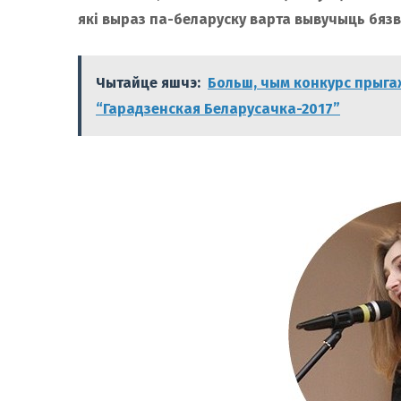
які выраз па-беларуску варта вывучыць бязв
Чытайце яшчэ:
Больш, чым конкурс прыга
“Гарадзенская Беларусачка-2017”