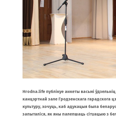
Hrodna.life публікуе анкеты васьмі ўдзельніц
канцэртнай зале Гродзенскага гарадскога ц
культуру, хочуць, каб адукацыя была белару
запыталіся, як яны палепшаць сітуацыю з б