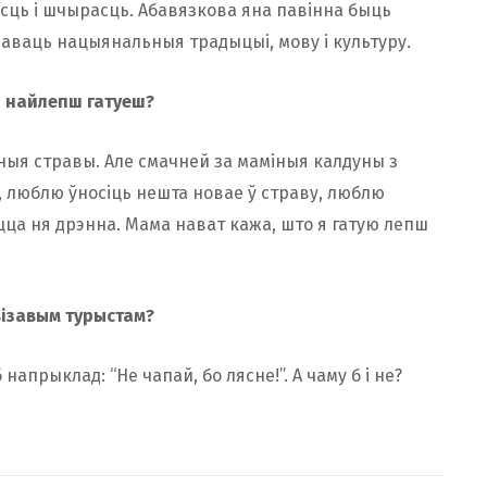
асць і шчырасць. Абавязкова яна павінна быць
наваць нацыянальныя традыцыі, мову і культуру.
і найлепш гатуеш?
ныя стравы. Але смачней за маміныя калдуны з
а, люблю ўносіць нешта новае ў страву, люблю
цца ня дрэнна. Мама нават кажа, што я гатую лепш
візавым турыстам?
напрыклад: “Не чапай, бо лясне!”. А чаму б і не?