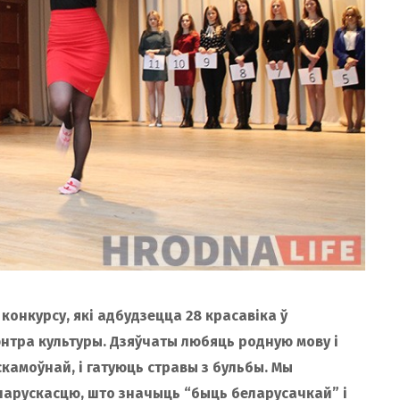
 конкурсу, які адбудзецца 28 красавіка ў
энтра культуры. Дзяўчаты любяць родную мову і
скамоўнай, і гатуюць стравы з бульбы. Мы
еларускасцю, што значыць “быць беларусачкай” і