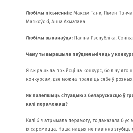
Любімы пісьменнік:
Максім Танк, Пімен Панчан
Маякоўскі, Анна Ахматава
Любімы выканаўца:
Паліна Рэспубліка, Соніка
Чаму ты вырашыла паўдзельнічаць у конкур
Я вырашыла прыйсці на конкурс, бо лічу яго 
конкурсам, дзе можна праявіць сябе ў розных
Як палепшыць сітуацыю з беларускасцю ў гр
калі пераможаш?
Калі б я атрымала перамогу, то даказала б усі
іх саромецца. Наша нацыя не павінна згубіць 