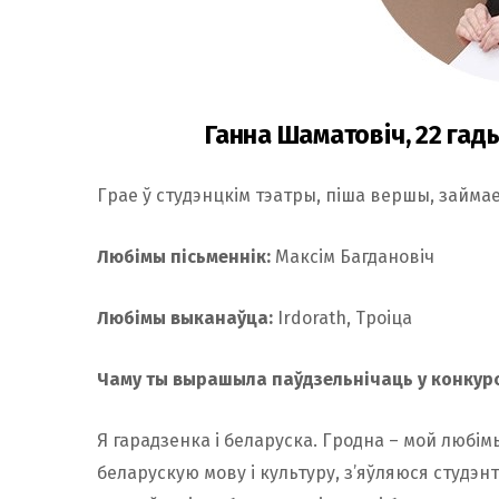
Ганна Шаматовіч, 22 гад
Грае ў студэнцкім тэатры, піша вершы, займа
Любімы пісьменнік:
Максім Багдановіч
Любімы выканаўца:
Irdorath, Троіца
Чаму ты вырашыла паўдзельнічаць у конкур
Я гарадзенка і беларуска. Гродна – мой любім
беларускую мову і культуру, з’яўляюся студэнт