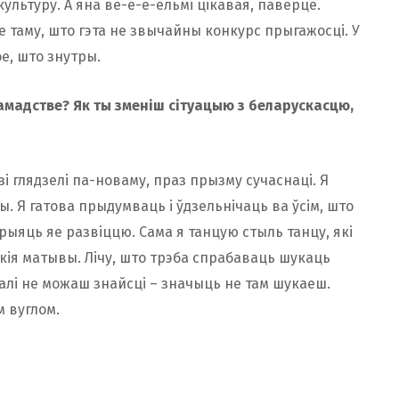
ультуру. А яна ве-е-е-ельмі цікавая, паверце.
е таму, што гэта не звычайны конкурс прыгажосці. У
е, што знутры.
амадстве? Як ты зменіш сітуацыю з беларускасцю,
зі глядзелі па-новаму, праз прызму сучаснаці. Я
ы. Я гатова прыдумваць і ўдзельнічаць ва ўсім, што
прыяць яе развіццю. Сама я танцую стыль танцу, які
скія матывы. Лічу, што трэба спрабаваць шукаць
Калі не можаш знайсці – значыць не там шукаеш.
 вуглом.