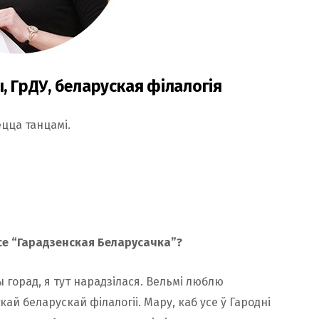
ы, ГрДУ, беларуская філалогія
ецца танцамі.
се “Гарадзенская Беларусачка”?
ы горад, я тут нарадзілася. Вельмі люблю
кай беларускай філалогіі. Мару, каб усе ў Гародні