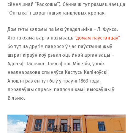
сённяшняй “Раскошы”). Сёння ж тут размяшчаецца
“Оптыка” і шэраг іншых гандлёвых кропак.
Дом гэты вядомы па імю ўладальніка – Л. Фукса.
Яго таксама варта называць
“домам паўстанцаў”
,
бо тут на другім паверсе ў час паўстання жыў
шэраг кіраўнікоў рэвалюцыйнай арганізацы –
Адольф Талочка і Ільдэфонс Мілевіч, у якіх
неаднаразова спыняўся Кастусь Каліноўскі.
Апошні раз ён тут быў у траўні 1863 года,
перадаўшы справы паплечнікам і выехаўшы ў
Вільню.