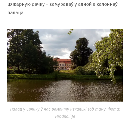
цяжарную дачку – замураваў у адной з калоннаў
палаца.
Палац у Свяцку ў час рамонту некалькі год таму. Фота:
Hrodna.life