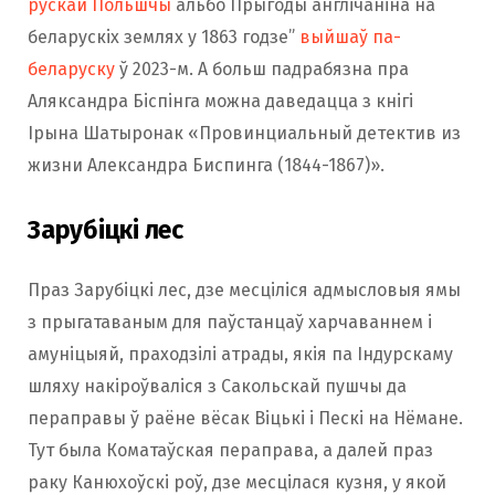
рускай Польшчы
альбо Прыгоды англічаніна на
беларускіх землях у 1863 годзе”
выйшаў па-
беларуску
ў 2023-м. А больш падрабязна пра
Аляксандра Біспінга можна даведацца з кнігі
Ірына Шатыронак «Провинциальный детектив из
жизни Александра Биспинга (1844-1867)».
Зарубіцкі лес
Праз Зарубіцкі лес, дзе месціліся адмысловыя ямы
з прыгатаваным для паўстанцаў харчаваннем і
амуніцыяй, праходзілі атрады, якія па Індурскаму
шляху накіроўваліся з Сакольскай пушчы да
пераправы ў раёне вёсак Віцькі і Пескі на Нёмане.
Тут была Коматаўская пераправа, а далей праз
раку Канюхоўскі роў, дзе месцілася кузня, у якой