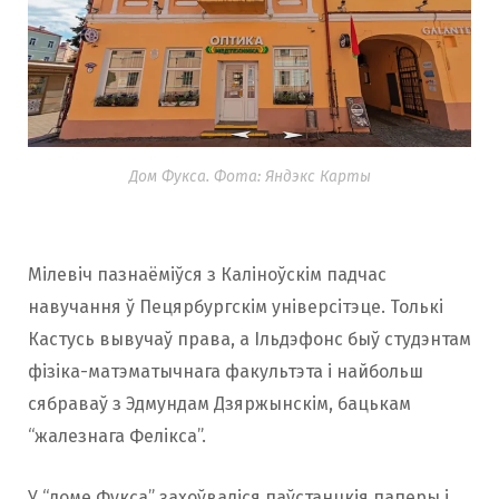
Дом Фукса. Фота: Яндэкс Карты
Мілевіч пазнаёміўся з Каліноўскім падчас
навучання ў Пецярбургскім універсітэце. Толькі
Кастусь вывучаў права, а Ільдэфонс быў студэнтам
фізіка-матэматычнага факультэта і найбольш
сябраваў з Эдмундам Дзяржынскім, бацькам
“жалезнага Фелікса”.
У “доме Фукса” захоўваліся паўстанцкія паперы і