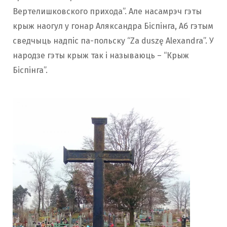
Вертелишковского прихода”. Але насамрэч гэты
крыж наогул у гонар Аляксандра Біспінга, Аб гэтым
сведчыць надпіс па-польску “Za duszę Alexandra”. У
народзе гэты крыж так і называюць – “Крыж
Біспінга”.