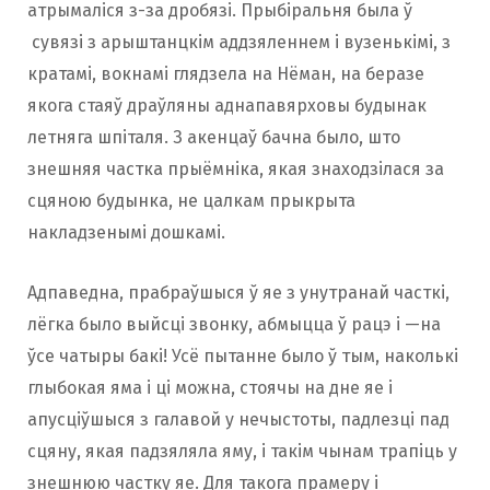
атрымаліся з-за дробязі. Прыбіральня была ў
сувязі з арыштанцкім аддзяленнем і вузенькімі, з
кратамі, вокнамі глядзела на Нёман, на беразе
якога стаяў драўляны аднапавярховы будынак
летняга шпіталя. З акенцаў бачна было, што
знешняя частка прыёмніка, якая знаходзілася за
сцяною будынка, не цалкам прыкрыта
накладзенымі дошкамі.
Адпаведна, прабраўшыся ў яе з унутранай часткі,
лёгка было выйсці звонку, абмыцца ў рацэ і —на
ўсе чатыры бакі! Усё пытанне было ў тым, наколькі
глыбокая яма і ці можна, стоячы на дне яе і
апусціўшыся з галавой у нечыстоты, падлезці пад
сцяну, якая падзяляла яму, і такім чынам трапіць у
знешнюю частку яе. Для такога прамеру і