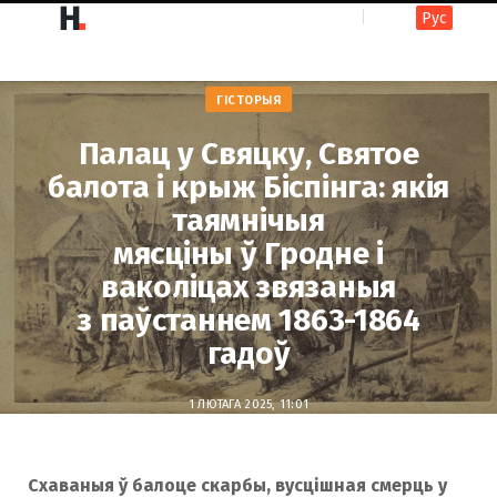
Рус
F
I
ГІСТОРЫЯ
a
n
Палац у Свяцку, Святое
балота і крыж Біспінга: якія
таямнічыя
c
s
мясціны ў Гродне і
ваколіцах звязаныя
e
t
з паўстаннем 1863-1864
гадоў
b
a
1 ЛЮТАГА 2025, 11:01
o
g
Схаваныя
ў балоце скарбы, вусцішная
смерць
у