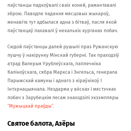
паўстанцы падкоўвалі сваіх коней, рамантавалі
зброю. Паводле падання мясцовых жыхароў,
менавіта тут адбылася адна з бітваў, пасля якой
паўстанцаў пахавалі ў некалькіх курганах побач.
Сюдой паўстанцы далей рушылі праз Ружанскую
пушчу ў накірунку Мінскай губерні. Так праходзіў
атрад Валерыя Урублеўскага, паплечніка
Каліноўскага, сябра Маркса і Энгельса, генерала
Парыжскай камуны і аднаго з кіраўнікоў І
Інтэрнацыянала. Нездарма у вёсках і мястэчках
побач з Зарубецкім лесам знаходзілі экзэмпляры
“Мужыцкай праўды”
.
Святое балота, Азёры