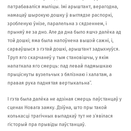
патрабаваліся мыліцы. Імі арыштант, верагодна,
намацаў шырокую дошку ў выглядзе распоркі,
зробленую ўнізе, паралельна з сядзеннем, і
прыняў яе за дно. Але да дна было яшчэ далёка ад
той дошкі; яма была напоўнена вышэй сажні, і,
сарваўшыся з гэтай дошкі, арыштант задыхнуўся.
Труп яго скарчанеў у тым становішчы, у якім
напаткала яго смерць: пад левай падмышкаю
прыціснуты вузельчык з бялізнаю і халатам, а
правая рука паднятая вертыкальна”.
І гэта была далёка не адзіная смерць паўстанцаў у
сценах Новага замку. Дзіўна, што пры такой
колькасці трагічных выпадкаў тут не з’явілася
гісторый пра прывіды паўстанцаў.