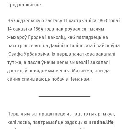
Гродзеншчыне.
На Скідзельскую заставу 11 кастрычніка 1863 года і
14 сакавіка 1864 года накіроўваліся тысячы
жыхароў Гродна і ваколіц, каб паглядзець на
расстрэл селяніна Дамініка Талінскага і вайскоўца
Юзафа Урбановіча. Іх першапачаткова закапалі
тут жа, а пасля ўначы целы вывезлі і закапалі
дзесьці ў невядомым месцы. Магчыма, яны да
сёння спачываюць побач з Нёманам.
Перш чым вы працягнеце чытаць гэты артыкул,
калі ласка, падтрымайце рэдакцыю
Hrodna.life
,