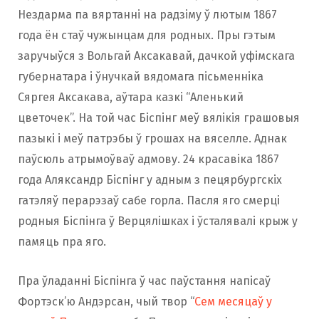
Нездарма па вяртанні на радзіму ў лютым 1867
года ён стаў чужынцам для родных. Пры гэтым
заручыўся з Вольгай Аксакавай, дачкой уфімскага
губернатара і ўнучкай вядомага пісьменніка
Сяргея Аксакава, аўтара казкі “Аленький
цветочек”. На той час Біспінг меў вялікія грашовыя
пазыкі і меў патрэбы ў грошах на вяселле. Аднак
паўсюль атрымоўваў адмову. 24 красавіка 1867
года Аляксандр Біспінг у адным з пецярбургскіх
гатэляў перарэзаў сабе горла. Пасля яго смерці
родныя Біспінга ў Верцялішках і ўсталявалі крыж у
памяць пра яго.
Пра ўладанні Біспінга ў час паўстання напісаў
Фортэск’ю Андэрсан, чый твор “
Сем месяцаў у