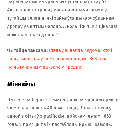
нарабаваныя ва ўрадавых установах скарбы.
Адзін з такіх схронаў у міжваенны час выявіў
тутэйшы селянін, які займаўся выкарчоўваннем
дрэваў у Святым балоце. А колькі ж яшчэ цікавага
можа там знаходзіцца?
Чытайце таксама:
Стала дакладна вядома, хто і
калі дэмантаваў помнік паўстанцам 1863 года
на чыгуначным вакзале ў Гродне
Мінявічы
На лесе на беразе Нёмана ўзвышаецца пагорак, у
якім спачываюць 40 паўстанцаў. Яны загінулі ў
адной з бітваў з расійскімі войскамі летам 1863
года. У памяць па іх пастаўлены крыж і камень.