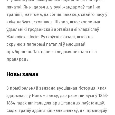
пячаткі. Яны, дарэчы, у рукі жандармаў так і не
трапілі і, магчыма, да сёння чакаюць свайго часу ў
якім-небудзь сховішчы. Цікава, што схопленыя
ўдзельнікі гродзенскай арганізацыі Уладзіслаў
Жалкоўскі і Іосіф Руткоўскі сказалі, што яны
скрыню з паперамі патапілі ў мясцовай
прыбіральні. Так ці не – следчыя не сталі гэта
правяраць.
Новы замак
З прыбіральняй звязана вусцішная гісторыя, якая
здарылася ў Новым замку, дзе размяшчаўся ў 1863-
1864 гадах шпіталь для арыштаваных паўстанцаў.
Сюды трапіў адзін з кінжальшчыкаў, які прыводзіў