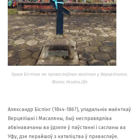
Крыж Біспінга на праваслаўных могілках у Верцялішках.
Фота: Hrodna.life
Аляксандр Біспінг (1844-1867), уладальнік маёнткаў
Верцялішкі і Масаляны, быў несправядліва
абвінавачаны ва ўдзеле ў паўстанні і сасланы ва
Уфу, дзе перайшоў з каталіцтва ў праваслаўе.