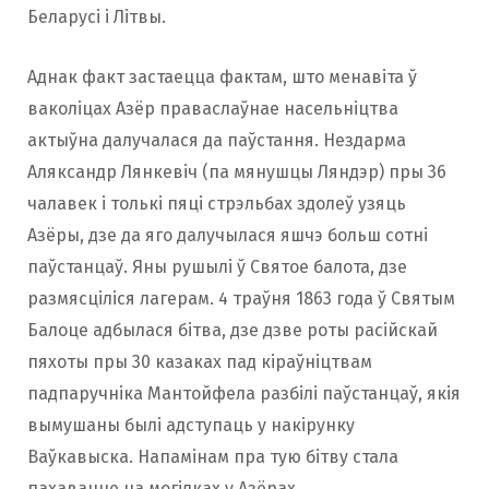
Беларусі і Літвы.
Аднак факт застаецца фактам, што менавіта ў
ваколіцах Азёр праваслаўнае насельніцтва
актыўна далучалася да паўстання. Нездарма
Аляксандр Лянкевіч (па мянушцы Ляндэр) пры 36
чалавек і толькі пяці стрэльбах здолеў узяць
Азёры, дзе да яго далучылася яшчэ больш сотні
паўстанцаў. Яны рушылі ў Святое балота, дзе
размясціліся лагерам. 4 траўня 1863 года ў Святым
Балоце адбылася бітва, дзе дзве роты расійскай
пяхоты пры 30 казаках пад кіраўніцтвам
падпаручніка Мантойфела разбілі паўстанцаў, якія
вымушаны былі адступаць у накірунку
Ваўкавыска. Напамінам пра тую бітву стала
пахаванне на могілках у Азёрах.