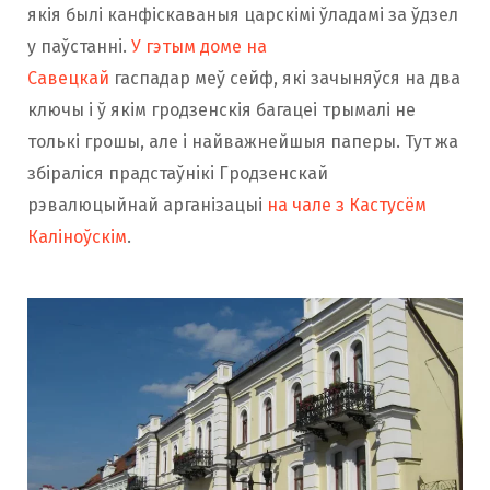
якія былі канфіскаваныя царскімі ўладамі за ўдзел
у паўстанні.
У гэтым доме на
Савецкай
гаспадар меў сейф, які зачыняўся на два
ключы і ў якім гродзенскія багацеі трымалі не
толькі грошы, але і найважнейшыя паперы. Тут жа
збіраліся прадстаўнікі Гродзенскай
рэвалюцыйнай арганізацыі
на чале з Кастусём
Каліноўскім
.