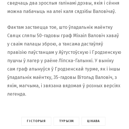
сведчаць два зрослыя галінамі дрэвы, якія і сёння
можна пабачыць на алеі каля сядзібы Валовічаў.
Фактам застаецца тое, што ўладальнік маёнтку
Свяцк сляпы 50-гадовы граф Міхаіл Валовіч хаваў
у сваім палацы зброю, а таксама дастаўляў
правізію паўстанцам у Аўгустоўскую і Гродзенскую
пушчы ў лагер у раёне Ліпска-Галынкі. У выніку
сам граф апынуўся ў Гродзенскай турме, як і іншы
ўладальнік маёнтку, 35-гадовы Вітольд Валовіч, з
якім, магчыма, і звязана вядомая ў розных версіях
легенда.
ГІСТОРЫЯ
ТУРЫЗМ
ЦІКАВА