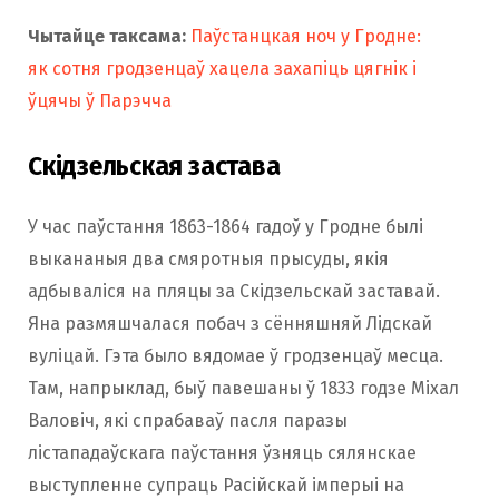
Чытайце таксама:
Паўстанцкая ноч у Гродне:
як сотня гродзенцаў хацела захапіць цягнік і
ўцячы ў Парэчча
Скідзельская застава
У час паўстання 1863-1864 гадоў у Гродне былі
выкананыя два смяротныя прысуды, якія
адбываліся на пляцы за Скідзельскай заставай.
Яна размяшчалася побач з сённяшняй Лідскай
вуліцай. Гэта было вядомае ў гродзенцаў месца.
Там, напрыклад, быў павешаны ў 1833 годзе Міхал
Валовіч, які спрабаваў пасля паразы
лістападаўскага паўстання ўзняць сялянскае
выступленне супраць Расійскай імперыі на