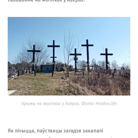
Крыжы на могілках у Азёрах. Фота: Hrodna.life
Як лічыцца, паўстанцы загадзя закапалі