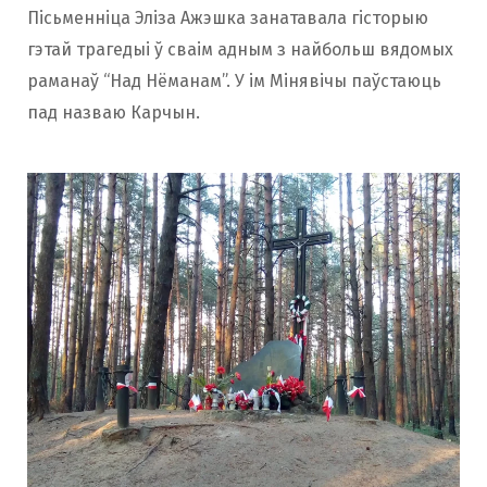
Пісьменніца Эліза Ажэшка занатавала гісторыю
гэтай трагедыі ў сваім адным з найбольш вядомых
раманаў “Над Нёманам”. У ім Мінявічы паўстаюць
пад назваю Карчын.