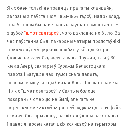
Якіх баек толькі не травяць пра гэты кландайк,
звязаны з паўстаннем 1863-1864 гадоў. Напрыклад,
пра быццам бы павешаных паўстанцамі на адным
з дубоў
“шмат святароў”
, чаго дакладна не было. За
час паўстання былі пакараны чатыры прадстаўнікі
праваслаўнай царквы: плябан у вёсцы Котра
(толькі не каля Скідзеля, а каля Пружан, гэта ў 30
км ад Азёр), святары ў Суражы Беластоцкага
павета і Багушэвічах Ігуменскага павета,
псаломшчык у вёсцы Святая Воля Пінскага павета.
Ніякіх “шмат святароў” у Святым балоце
пакараныя смерцю не былі, але гэта не
перашкаджае актыўна распаўсюджваць гэты фэйк
і сёння. Для прыкладу, расійскія ўлады расстралялі
і павесілі восем каталіцкіх ксяндзоў на тэрыторыі