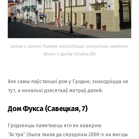
Цяпер у гатэлі Ромера знаходзіцца экалагічны камітэт.
Фота з архіву Hrodna.life
Але самы паўстанцкі дом у Гродне, знаходзіцца не
тут, а некалькі дзясяткаў метраў далей.
Дом Фукса (Савецкая, 7)
Гродзенцы памятаюць яго як кавярню
“Астра” (была такая да сярэдзіны 2000-х на месцы