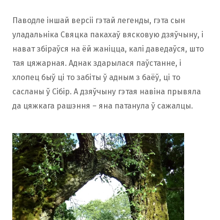
Паводле іншай версіі гэтай легенды, гэта сын
уладальніка Свяцка пакахаў вясковую дзяўчыну, і
нават збіраўся на ёй жаніцца, калі даведаўся, што
тая цяжарная. Аднак здарылася паўстанне, і
хлопец быў ці то забіты ў адным з баёў, ці то
сасланы ў Сібір. А дзяўчыну гэтая навіна прывяла
да цяжкага рашэння – яна патанула ў сажалцы.