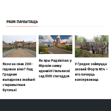
РАІМ ПАЧЫТАЦЬ
Як пры Радзівілах: у
Якое на смак 200-
У Гродне зоймуцца
Мірскім замку
гадовае віно? Пад
аховай Форта №4 –
аднавілі італьянскі
Гроднам
яго пачнуць
сад XVIII стагоддзя
выпадкова знайшлі
кансерваваць
старажытныя
бутэлькі