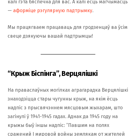
калі гэта бяспечна для вас. А калі ёсць магчымасць
—
аформіце рэгулярную падтрымку
.
Мы працягваем працаваць для гродзенцаў ва ўсім
свеце дзякуючы вашай падтрымцы!
“Крыж Біспінга”, Верцялішкі
На праваслаўных могілках аграгарадка Верцялішкі
знаходзіцца стары чугунны крыж, на якім ёсць
надпіс з прысвячэннем мясцовым жыхарам, што
загінулі ў 1941-1945 гадах. Аднак да 1945 году на
крыжы быў іншы надпіс: “Павшим на полях
сражений I мировой войны землякам от жителей