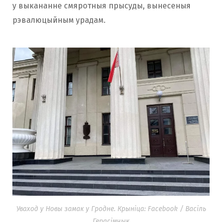
у выкананне смяротныя прысуды, вынесеныя
рэвалюцыйным урадам.
Уваход у Новы замак у Гродне. Крыніца: Facebook / Васіль
Герасімчык