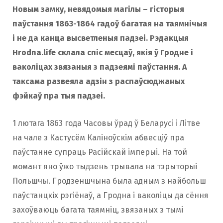
Новым замку, невядомыя магілы – гісторыя
o
r
паўстання 1863-1864 гадоў багатая на таямнічыя
і не да канца высветленыя падзеі. Рэдакцыя
k
a
Hrodna.life
склала спіс месцаў, якія ў Гродне і
ваколіцах звязаныя з падзеямі паўстання. А
таксама развеяла адзін з распаўсюджаных
m
фэйкаў пра тыя падзеі.
1 лютага 1863 года Часовы ўрад ў Беларусі і Літве
на чале з Кастусём Каліноўскім абвесціў пра
паўстанне супраць Расійскай імперыі. На той
момант яно ўжо тыдзень трывала на тэрыторыі
Польшчы. Гродзеншчына была адным з найбольш
паўстанцкіх рэгіёнаў, а Гродна і ваколіцы да сёння
захоўваюць багата таямніц, звязаных з тымі