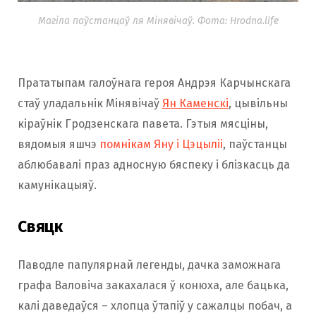
Магіла паўстанцаў ля Мінявічаў. Фота: Hrodna.life
Прататыпам галоўнага героя Андрэя Карчынскага
стаў уладальнік Мінявічаў
Ян Каменскі
, цывільны
кіраўнік Гродзенскага павета. Гэтыя мясціны,
вядомыя яшчэ
помнікам Яну і Цэцыліі
, паўстанцы
аблюбавалі праз адносную бяспеку і блізкасць да
камунікацыяў.
Свяцк
Паводле папулярнай легенды, дачка заможнага
графа Валовіча закахалася ў конюха, але бацька,
калі даведаўся – хлопца ўтапіў у сажалцы побач, а