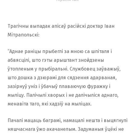
Трагічны выпадак апісаў расійскі доктар Іван
Мітрапольскі:
“Аднае раніцы прыбеглі за мною са шпіталя і
абвясцілі, што гэты арыштант знойдзены
ўтопленым у прыбіральні. Службовец заўважыў,
што дошка з дзюрамі для сядзення адарваная,
зазірнуў уніз і ўбачыў плаваючую фуражку і
мыліцу. Палічылі хворых і не далічыліся аднаго,
менавіта таго, які хадзіў на мыліцах.
Пачалі мацаць баграмі, намацалі нешта і выцягнулі
няшчаснага ўжо акачанелым. Задуманыя ўцёкі не