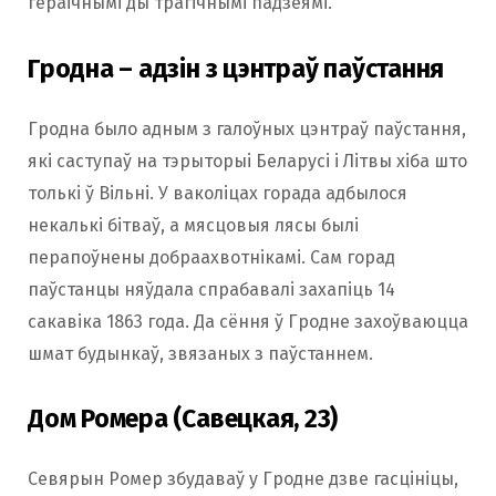
гераічнымі ды трагічнымі падзеямі.
Гродна – адзін з цэнтраў паўстання
Гродна было адным з галоўных цэнтраў паўстання,
які саступаў на тэрыторыі Беларусі і Літвы хіба што
толькі ў Вільні. У ваколіцах горада адбылося
некалькі бітваў, а мясцовыя лясы былі
перапоўнены добраахвотнікамі. Сам горад
паўстанцы няўдала спрабавалі захапіць 14
сакавіка 1863 года. Да сёння ў Гродне захоўваюцца
шмат будынкаў, звязаных з паўстаннем.
Дом Ромера (Савецкая, 23)
Севярын Ромер збудаваў у Гродне дзве гасцініцы,