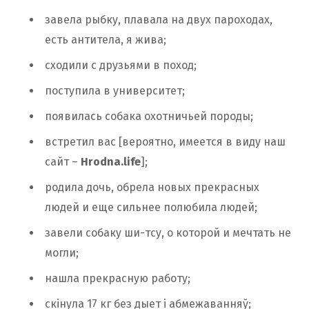
завела рыбку, плавала на двух пароходах,
есть антитела, я жива;
сходили с друзьями в поход;
поступила в университет;
появилась собака охотничьей породы;
встретил вас [вероятно, имеется в виду наш
сайт –
Hrodna.life
];
родила дочь, обрела новых прекрасных
людей и еще сильнее полюбила людей;
завели собаку ши-тсу, о которой и мечтать не
могли;
нашла прекрасную работу;
скінула 17 кг без дыет і абмежаванняў;