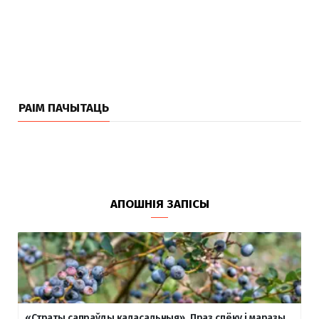
РАІМ ПАЧЫТАЦЬ
АПОШНІЯ ЗАПІСЫ
«Страты сапраўды каласальныя». Праз спёку і маразы