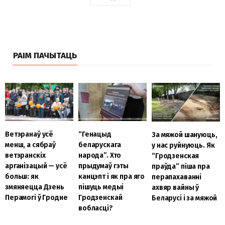
РАІМ ПАЧЫТАЦЬ
Ветэранаў усё
“Генацыд
За мяжой шануюць,
менш, а сябраў
беларускага
у нас руйнуюць. Як
ветэранскіх
народа”. Хто
“Гродзенская
арганізацый — усё
прыдумаў гэты
праўда” піша пра
больш: як
канцэпт і як пра яго
перапахаванні
змяняецца Дзень
пішуць медыі
ахвяр вайны ў
Перамогі ў Гродне
Гродзенскай
Беларусі і за мяжой
вобласці?