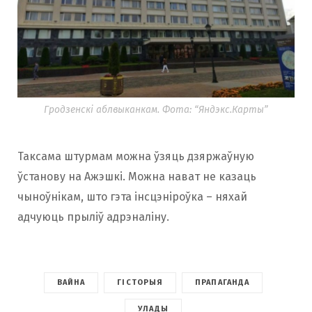
Гродзенскі аблвыканкам. Фота: “Яндэкс.Карты”
Таксама штурмам можна ўзяць дзяржаўную
ўстанову на Ажэшкі. Можна нават не казаць
чыноўнікам, што гэта інсцэніроўка – няхай
адчуюць прыліў адрэналіну.
ВАЙНА
ГІСТОРЫЯ
ПРАПАГАНДА
УЛАДЫ