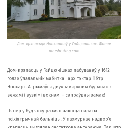
Дом-крэпасьць Нонхартаў у Гайцюнішках. Фота:
marshruting.com
Дом-крэпасць у Гайцюнішках пабудаваў у 1612
годзе ўладальнік маёнтка і архітэктар Пётр
Нонхарт. Атрымаўся двухпавярховы будынак з
вежамі і вузкімі вокнамі – сапраўдны замак!
Цяпер у будынку размяшчаюцца палаты
псіхіятрычнай бальніцы. У пахмурнае надвор’е
крэпасць выглядае дастаткова антуражна. Так што