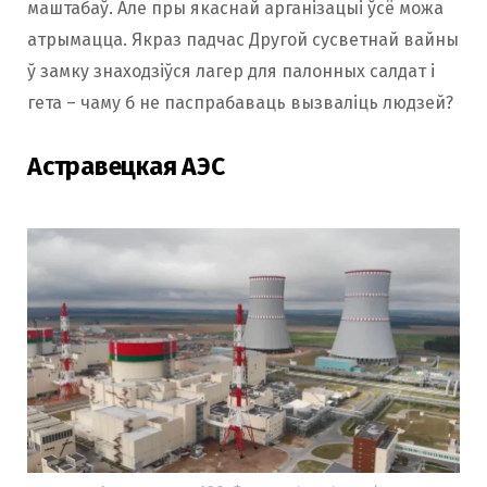
маштабаў. Але пры якаснай арганізацыі ўсё можа
атрымацца. Якраз падчас Другой сусветнай вайны
ў замку знаходзіўся лагер для палонных салдат і
гета – чаму б не паспрабаваць вызваліць людзей?
Астравецкая АЭС