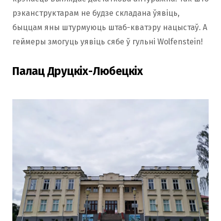
рэканструктарам не будзе складана ўявіць,
быццам яны штурмуюць штаб-кватэру нацыстаў. А
геймеры змогуць уявіць сябе ў гульні Wolfenstein!
Палац Друцкіх-Любецкіх