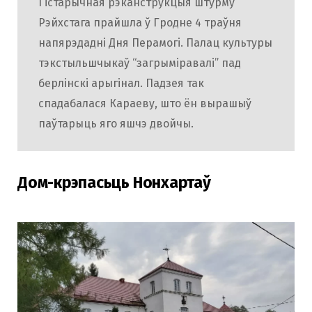
Гістарычная рэканструкцыя штурму
Рэйхстага прайшла ў Гродне 4 траўня
напярэдадні Дня Перамогі. Палац культуры
тэкстыльшчыкаў “загрыміравалі” пад
берлінскі арыгінал. Падзея так
спадабалася Караеву, што ён вырашыў
паўтарыць яго яшчэ двойчы.
Дом-крэпасьць Нонхартаў