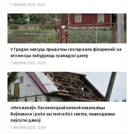
7 ЖНІЎНЯ 2026, 16:47
У Гродне знясуць прыватны сектар каля філармоніі: на
яго месцы пабудуюць грамадскі цэнтр
7 ЖНІЎНЯ 2026, 15:05
«Ноч жахаў». Пасля моцнай начной навальніцы
Ваўкавыск і раён засталіся без святла, пашкоджаны
паўсотні дамоў
7 ЖНІЎНЯ 2026, 12:56