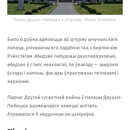
Палац Друцкіх-Любецкіх у Шчучыне. Фота: Вікіпедыя
Было б дзіўна адмовіцца ад штурму шчучынскага
палаца, улічваючы яго падабенства з берлінскім
Рэйхстагам. Абедзве пабудовы двухпавярховыя,
абедзве ў стылі неакласікі, ля ўваходу — шырокія
ўсходы і калоны, фасады ўпрыгожаны ляпнінамі і
карнізамі.
Падчас Другой сусветнай вайны ў палацы Друцкіх-
Любецкіх размяшчаўся нямецкі шпіталь.
Атрымалася б нядрэнная інсцэніроўка.