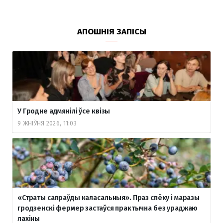
АПОШНІЯ ЗАПІСЫ
У Гродне адмянілі ўсе квізы
9 ЖНІЎНЯ 2026, 11:03
«Страты сапраўды каласальныя». Праз спёку і маразы
гродзенскі фермер застаўся практычна без ураджаю
лахіны