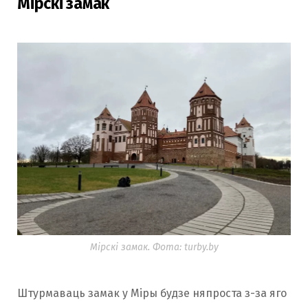
Мірскі замак
Мірскі замак. Фота: turby.by
Штурмаваць замак у Міры будзе няпроста з-за яго