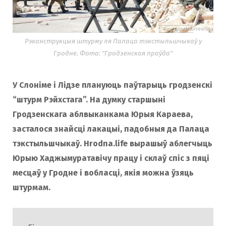
o
r
Рэканструкцыя штурму ля Палаца тэкстыльшчыкаў у
k
a
Гродне. Фота: "Гродзенская праўда"
m
У Слоніме і Лідзе плануюць паўтарыць гродзенскі
“штурм Рэйхстага”. На думку старшыні
Гродзенскага аблвыканкама Юрыя Караева,
засталося знайсці лакацыі, падобныя да Палаца
тэкстыльшчыкаў. Hrodna.life вырашыў аблегчыць
Юрыю Хаджымуратавічу працу і склаў спіс з пяці
месцаў у Гродне і вобласці, якія можна ўзяць
штурмам.