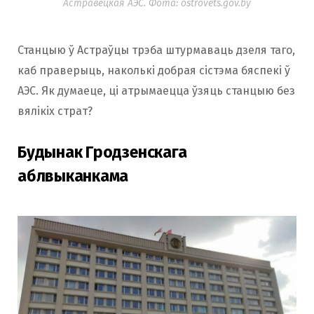
Астравецкая АЭС. Фота: ostrovets.gov.by
Станцыю ў Астраўцы трэба штурмаваць дзеля таго,
каб праверыць, наколькі добрая сістэма бяспекі ў
АЭС. Як думаеце, ці атрымаецца ўзяць станцыю без
вялікіх страт?
Будынак Гродзенскага
аблвыканкама