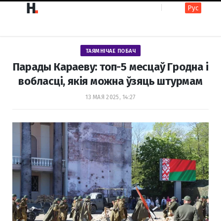
Рус
F
I
ТАЯМНІЧАЕ ПОБАЧ
a
n
Парады Караеву: топ-5 месцаў Гродна і
вобласці, якія можна ўзяць штурмам
c
s
13 МАЯ 2025, 14:27
e
t
b
a
o
g