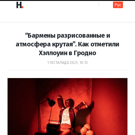
Рус
F
I
“Бармены разрисованные и
a
n
атмосфера крутая”. Как отметили
Хэллоуин в Гродно
c
s
1 ЛІСТАПАДА 2021, 10:13
e
t
b
a
o
g