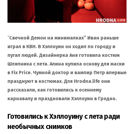
o
r
k
a
“
Свечной Демон на минималках” Иван раньше
играл в КВН. В Хэллоуин он ходил по городу и
m
пугал людей. Дизайнерка Аня готовила костюм
Шляпника с лета. Алина купила основу для маски
в Fix Price. Чумной доктор и вампир Петр впервые
празднуют в костюмах. Для Hrodna.life они
рассказали, как готовились к осеннему
карнавалу и праздновали Хэллоуин в Гродно.
Готовились к Хэллоуину с лета ради
необычных снимков