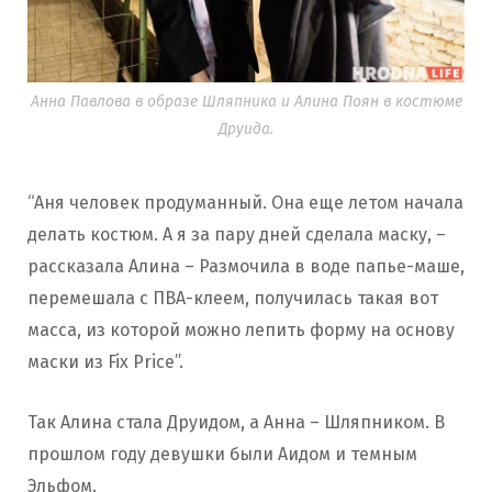
Анна Павлова в образе Шляпника и Алина Поян в костюме
Друида.
“Аня человек продуманный. Она еще летом начала
делать костюм. А я за пару дней сделала маску, –
рассказала Алина – Размочила в воде папье-маше,
перемешала с ПВА-клеем, получилась такая вот
масса, из которой можно лепить форму на основу
маски из Fix Price”.
Так Алина стала Друидом, а Анна – Шляпником. В
прошлом году девушки были Аидом и темным
Эльфом.