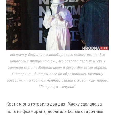
Костюм у девушки нестандартного белого цвета. Всё
началось с плаща-накидки, его сделала первым и уже к
готовой вещи подбирала цвет и декор для всего образа.
Екатерина – биотехнолог по образованию. Поэтому
говорит, что костюм немного связан с животным миром:
“По сути, я – ворона”.
Костюм она готовила два дня. Маску сделала за
ночь из фоамирана, добавила белые сварочные