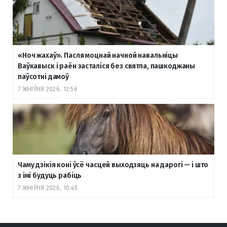
«Ноч жахаў». Пасля моцнай начной навальніцы
Ваўкавыск і раён засталіся без святла, пашкоджаны
паўсотні дамоў
7 ЖНІЎНЯ 2026, 12:56
Чаму дзікія коні ўсё часцей выходзяць на дарогі — і што
з імі будуць рабіць
7 ЖНІЎНЯ 2026, 10:45