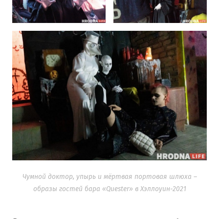
Чумной доктор, упырь и мёртвая портовая шлюха –
образы гостей бара «Quester» в Хэллоуин-2021