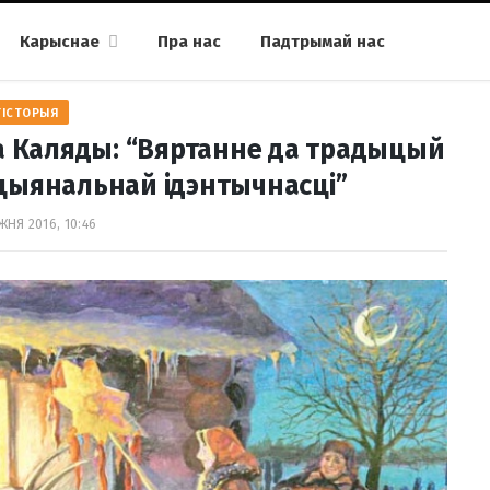
Карыснае
Пра нас
Падтрымай нас
ГІСТОРЫЯ
а Каляды: “Вяртанне да традыцый
ацыянальнай ідэнтычнасці”
ЖНЯ 2016, 10:46