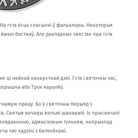
. На гэта ёсць спасылкі ў фальклоры. Некаторыя
йшых бостваў. Але дакладных звестак пра гэта
ня ці нейкай канкрэтнай дзеі. Гэта святочны час,
охрышча або Трох каралёў.
агчымую працу. Бо ў святочны перыяд з
. Святыя вечары вельмі шанавалі. Іх прысвячалі
, калядаванню, адмысловым гульням, напрыклад
эты час хадзілі з батлейкамі.