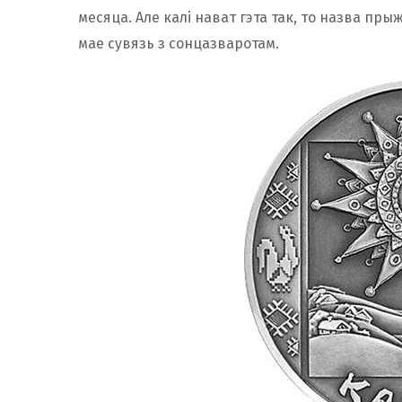
месяца. Але калі нават гэта так, то назва пры
мае сувязь з сонцазваротам.