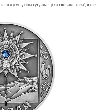
жылася дзякуючы сугучнасці са словам “кола”, якое