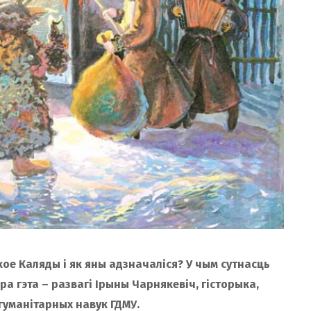
ое Каляды і як яны адзначаліся? У чым сутнасць
а гэта – развагі Ірыны Чарнякевіч, гісторыка,
уманітарных навук ГДМУ.