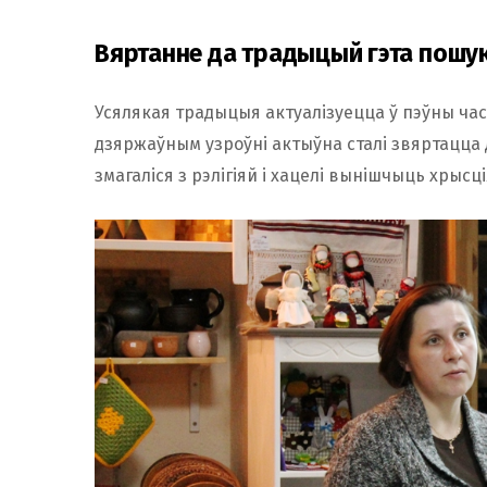
Вяртанне да традыцый гэта пошук
Усялякая традыцыя актуалізуецца ў пэўны час 
дзяржаўным узроўні актыўна сталі звяртацца 
змагаліся з рэлігіяй і хацелі вынішчыць хрыс