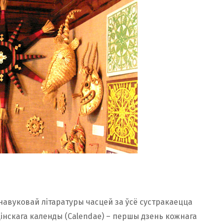
 навуковай літаратуры часцей за ўсё сустракаецца
цінскага календы (Calendae) – першы дзень кожнага