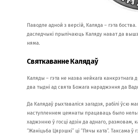
Паводле адной з версій, Каляда – гэта боства
даследчыкі прылічаюць Каляду нават да вышэ
няма.
Святкаванне Калядаў
Каляды – гэта не назва нейкага канкрэтнага д
два тыдні ад свята Божага нараджэння да Вад
Да Калядаў рыхтаваліся загадзя, рабілі ўсю м
наступленнем цемнаты працаваць было нельга
хаджэнню ў госці адзін да аднаго, размовам
“Жаніцьба Цярэшкі” ці “Пячы ката”. Таксама ў г