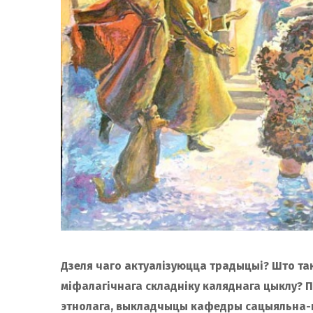
Дзеля чаго актуалізуюцца традыцыі? Што так
міфалагічнага складніку каляднага цыклу? Пр
этнолага, выкладчыцы кафедры сацыяльна-г