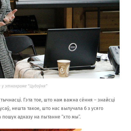
ч у этнакраме “Цудоўня”
тычнасці. Гэта тое, што нам важна сёння – знайсці
усаў, нешта такое, што нас вылучала б з усяго
а пошук адказу на пытанне “хто мы”.