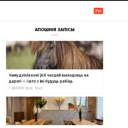
Рус
F
I
T
R
Y
В
АПОШНІЯ ЗАПІСЫ
a
n
e
S
o
к
c
s
l
S
u
о
Чаму дзікія коні ўсё часцей выходзяць на
e
t
e
T
н
дарогі — і што з імі будуць рабіць
7 ЖНІЎНЯ 2026, 10:45
b
a
g
u
т
o
g
r
b
а