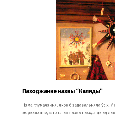
Паходжанне назвы “Каляды”
Няма тлумачэння, якое б задавальняла ўсіх. У
меркаванне, што гэтая назва паходзіць ад ла