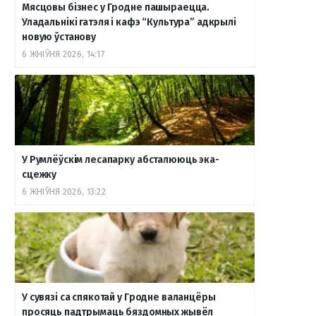
Мясцовы бізнес у Гродне пашыраецца.
Уладальнікі гатэля і кафэ “Культура” адкрылі
o
r
a
e
к
новую ўстанову
6 ЖНІЎНЯ 2026, 14:17
k
a
m
т
m
е
У Румлёўскім лесапарку абсталююць эка-
сцежку
6 ЖНІЎНЯ 2026, 13:22
У сувязі са спякотай у Гродне валанцёры
просяць падтрымаць бяздомных жывёл