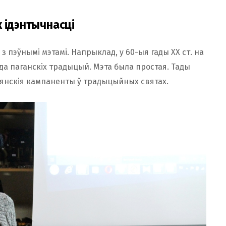
 ідэнтычнасці
з пэўнымі мэтамі. Напрыклад, у 60-ыя гады ХХ ст. на
да паганскіх традыцый. Мэта была простая. Тады
ціянскія кампаненты ў традыцыйных святах.