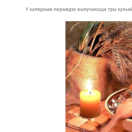
У калядным перыядзе вылучаюцца тры кульміна