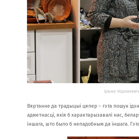
Ірына Чарнякеві
Вяртанне да традыцыі цяпер – гэта пошук ідэн
адметнасці, якія б характарызавалі нас, белар
іншага, што было б непадобным да іншага. Гэт