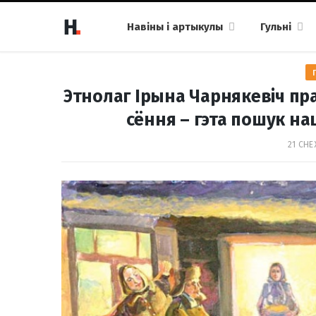
Навіны і артыкулы
Гульні
Этнолаг Ірына Чарнякевіч пр
сёння – гэта пошук н
21 СНЕ