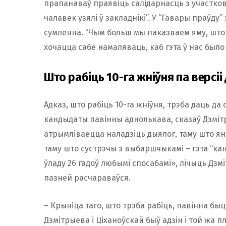
прапанаваў праявіць салідарнасць з участковым
чалавек узялі ў закладнікі”. У “Гавары праўду” 
сумленна. “Чым больш мы паказваем яму, што
хочацца сабе намаляваць, каб гэта ў нас было
Што рабіць 10-га жніўня па версі
Адказ, што рабіць 10-га жніўня, трэба даць д
кандыдаты павінны аднолькава, сказаў Дзміт
атрымліваецца наладзіць дыялог, таму што ян
таму што сустрэчы з выбаршчыкамі – гэта “кан
ўладу 26 гадоў любымі спосабамі», лічыць Дзмі
пазней расчараваўся.
– Крыніца таго, што трэба рабіць, павінна быц
Дзмітрыева і Ціханоўскай быў адзін і той жа пл