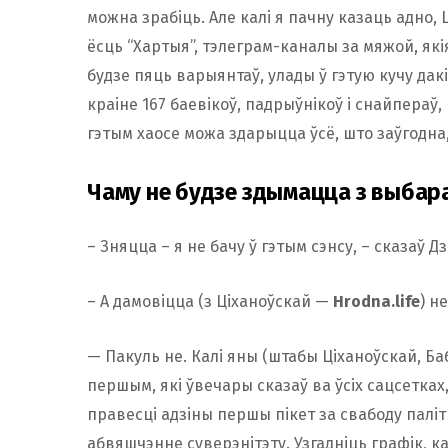
можна зрабіць. Але калі я пачну казаць адно, 
ёсць “Хартыя”, тэлеграм-каналы за мяжой, якія
будзе пяць варыянтаў, улады ў гэтую кучу дакі
краіне 167 баевікоў, падрыўнікоў і снайпераў,
гэтым хаосе можа здарыцца ўсё, што заўгодна,
Чаму не будзе здымацца з выбар
– Зняцца – я не бачу ў гэтым сэнсу, – сказаў Д
– А дамовіцца (з Ціханоўскай —
Hrodna.life
) н
— Пакуль не. Калі яны (штабы Ціханоўскай, Б
першым, які ўвечары сказаў ва ўсіх сацсетка
правесці адзіны першы пікет за свабоду палітв
абвяшчэнне суверэнітэту. Узгадніць графік, 