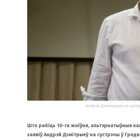
Андрэй Дзмітрыеў на сустр
Што рабіць 10-га жніўня, альтэрнатыўныя ка
заявіў Андрэй Дзмітрыеў на сустрэчы ў Гродн