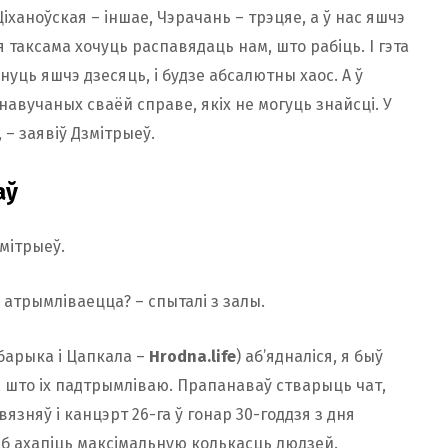
Ціханоўская – іншае, Чэрачань – трэцяе, а ў нас яшчэ
 таксама хочуць распавядаць нам, што рабіць. І гэта
нуць яшчэ дзесяць, і будзе абсалютны хаос. А ў
 навучаных сваёй справе, якіх не могуць знайсці. У
 – заявіў Дзмітрыеў.
аў
змітрыеў.
е атрымліваецца? – спыталі з залы.
абарыка і Цапкала –
Hrodna.life
) аб’ядналіся, я быў
х, што іх падтрымліваю. Прапанаваў стварыць чат,
язняў і канцэрт 26-га ў гонар 30-годдзя з дня
каб ахапіць максімальную колькасць людзей.