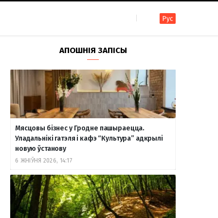
Рус
F
I
T
R
Y
В
АПОШНІЯ ЗАПІСЫ
a
n
e
S
o
к
c
s
l
S
u
о
Мясцовы бізнес у Гродне пашыраецца.
e
t
e
T
н
Уладальнікі гатэля і кафэ “Культура” адкрылі
новую ўстанову
6 ЖНІЎНЯ 2026, 14:17
b
a
g
u
т
o
g
r
b
а