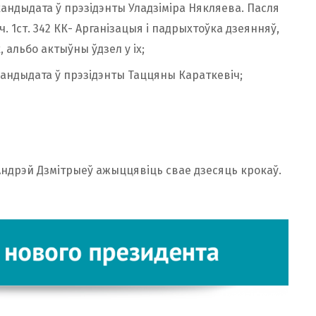
 кандыдата ў прэзідэнты Уладзіміра Някляева. Пасля
ч. 1ст. 342 КК- Арганізацыя і падрыхтоўка дзеянняў,
 альбо актыўны ўдзел у іх;
 кандыдата ў прэзідэнты Таццяны Караткевіч;
Андрэй Дзмітрыеў ажыццявіць свае дзесяць крокаў.