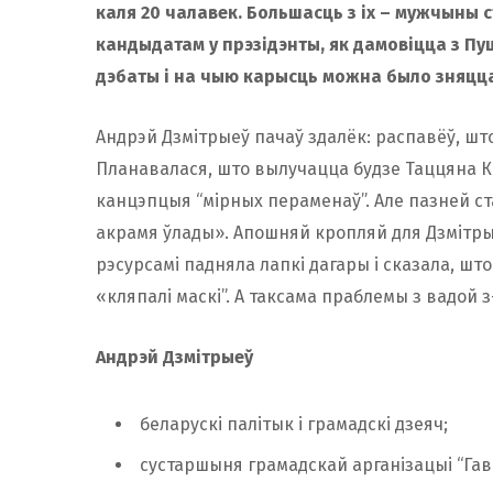
каля 20 чалавек. Большасць з іх – мужчыны 
кандыдатам у прэзідэнты, як дамовіцца з Пу
дэбаты і на чыю карысць можна было зняцца
Андрэй Дзмітрыеў пачаў здалёк: распавёў, шт
Планавалася, што вылучацца будзе Таццяна Ка
канцэпцыя “мірных пераменаў”. Але пазней ст
акрамя ўлады». Апошняй кропляй для Дзмітрые
рэсурсамі падняла лапкі дагары і сказала, шт
«кляпалі маскі”. А таксама праблемы з вадой з
Андрэй Дзмітрыеў
беларускі палітык і грамадскі дзеяч;
сустаршыня грамадскай арганізацыі “Гав