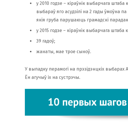
у 2010 годзе – кіраўнік выбарчага штаба
выбараў яго асудзілі на 2 гады ўмоўна па 
якія груба парушаюць грамадскі парадак,
у 2015 годзе – кіраўнік выбарчага штаба
39 гадоў;
жанаты, мае трое сыноў.
У выпадку перамогі на прэзідэнцкіх выбарах 
Ён агучыў іх на сустрэчы.