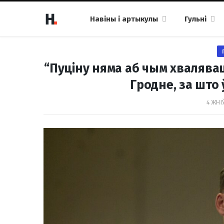
Навіны і артыкулы
Гульні
“Пуціну няма аб чым хвалявац
Гродне, за што
4 ЖНІ