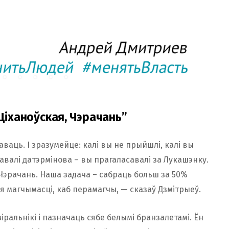
 Ціханоўская, Чэрачань”
саваць. І зразумейце: калі вы не прыйшлі, калі вы
савалі датэрмінова – вы прагаласавалі за Лукашэнку.
 Чэрачань. Наша задача – сабраць больш за 50%
ыя магчымасці, каб перамагчы, — сказаў Дзмітрыеў.
зіральнікі і пазначаць сябе белымі бранзалетамі. Ён