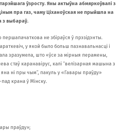
старэйшага ўзросту. Яны актыўна абмяркоўвалі з
ціным пра газ, чаму Ціханоўская не прыйшла на
 з выбараў.
о першапачаткова не збіраўся ў прэзідэнты.
раткевіч, у якой было больш пазнавальнасці і
ала зразумела, што «ўсе за мірныя перамены,
ва стаў каранавірус, калі “велізарная машына з
о яна ні пры чым”, пакуль у «Гавары праўду»
-пад крана ў Мінску.
ары праўду»;