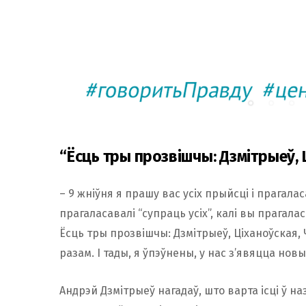
“Ёсць тры прозвішчы: Дзмітрыеў,
– 9 жніўня я прашу вас усіх прыйсці і прагала
прагаласавалі “супраць усіх”, калі вы прагала
Ёсць тры прозвішчы: Дзмітрыеў, Ціханоўская,
разам. І тады, я ўпэўнены, у нас з’явяцца нов
Андрэй Дзмітрыеў нагадаў, што варта ісці ў на