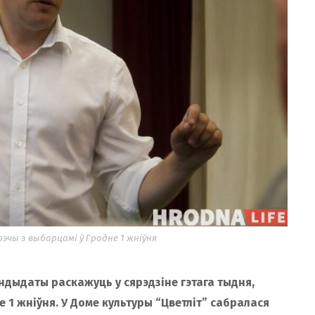
эчы з выбарцамі ў Гродне 1 жніўня
ндыдаты раскажуць у сярэдзіне гэтага тыдня,
е 1 жніўня. У Доме культуры “Цветліт” сабралася