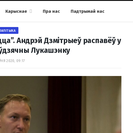
Карыснае
Пра нас
Падтрымай нас
ПАЛІТЫКА
ца”. Андрэй Дзмітрыеў распавёў у
 ўдзячны Лукашэнку
ЎНЯ 2020, 09:17