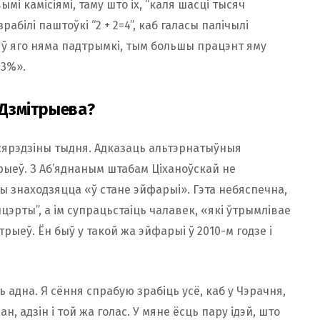
і камісіямі, таму што іх, “каля шасці тысяч
зрабілі паштоўкі “2 + 2=4”, каб галасы палічылі
 ў яго няма падтрымкі, тым большы працэнт яму
 3%».
і Дзмітрыева?
а сярэдзіны тыдня. Адказаць альтэрнатыўныя
рыеў. З Аб’яднаным штабам Ціханоўскай не
ы знаходзяцца «ў стане эйфарыі». Гэта небяспечна,
цэрты”, а ім супрацьстаіць чалавек, «які ўтрымлівае
трыеў. Ён быў у такой жа эйфарыі ў 2010-м годзе і
ь адна. Я сёння спрабую зрабіць усё, каб у Чэрачня,
ан, адзін і той жа голас. У мяне ёсць пару ідэй, што