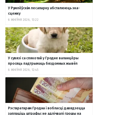
У Румлёўскім лесапарку абсталююць эка-
o
r
a
e
к
сцежку
6 ЖНІЎНЯ 2026, 13:22
k
a
m
т
m
е
У сувязі са спякотай у Гродне валанцёры
просяць падтрымаць бяздомных жывёл
6 ЖНІЎНЯ 2026, 12:45
Рэстаратарам Гродна і вобласці давядзецца
заплаціць штрафы: не адлічвалі грошы на