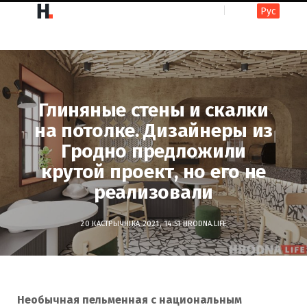
Рус
F
I
a
n
Глиняные стены и скалки
на потолке. Дизайнеры из
c
s
Гродно предложили
крутой проект, но его не
e
t
реализовали
20 КАСТРЫЧНІКА 2021, 14:51
HRODNA.LIFE
b
a
o
g
Необычная пельменная с национальным