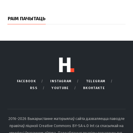
РАІМ ПАЧЫТАЦЬ
FACEBOOK
INSTAGRAM
TELEGRAM
RSS
YOUTUBE
ВКОНТАКТЕ
2016-2026 Выкарыстанне матэрыялаў сайта дазваляецца паводле
правілаў ліцэнзіі Creative Commons BY-SA 4.0 Int са спасылкай на
крыніцу і ўказаннем аўтара.
Падрабязныя правілы перадруку тут
.