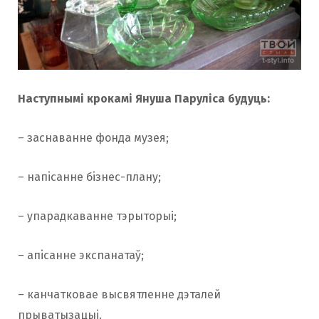
Наступнымi крокамi Януша Паруліса будуць:
– заснаванне фонда музея;
– напiсанне бiзнес-плану;
– упарадкаванне тэрыторыі;
– апiсанне экспанатаў;
– канчатковае высвятленне дэталей
прыватызацыi.