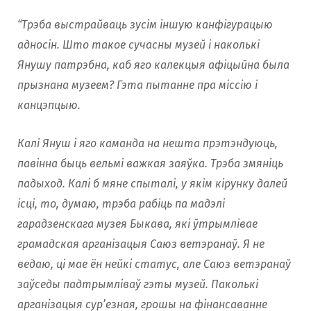
“Трэба выстрайваць зусiм iншую канфiгурацыю
адносiн. Што такое сучасны музей i наколькi
Янушу патрэбна, каб яго калекцыя афiцыйна была
прызнана музеем? Гэта пытанне пра мiссiю i
канцэпцыю.
Калі Януш i яго каманда на нешта прэтэндуюць,
павiнна быць вельмi важкая заяўка. Трэба змянiць
падыход. Калi б мяне спыталi, у якiм кiрунку далей
iсцi, то, думаю, трэба рабiць па мадэлi
гарадзенскага музея Быкава, якi ўтрымлiвае
грамадская арганiзацыя Саюз ветэранаў. Я не
ведаю, цi мае ён нейкi статус, але Саюз ветэранаў
заўседы падтрымлiваў гэты музей. Паколькi
арганiзацыя сур’езная, грошы на фiнансаванне