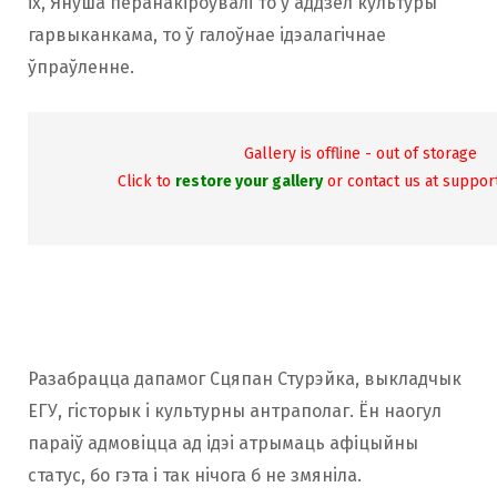
іх, Януша перанакіроўвалі то ў аддзел культуры
гарвыканкама, то ў галоўнае iдэалагiчнае
ўпраўленне.
Gallery is offline - out of storage
Click to
restore your gallery
or contact us at suppo
Разабрацца дапамог Сцяпан Стурэйка, выкладчык
ЕГУ, гiсторык i культурны антраполаг. Ён наогул
параiў адмовiцца ад iдэi атрымаць афіцыйны
статус, бо гэта і так нiчога б не змянiла.