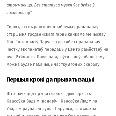
атрымаецца. Без статуса музея ўсе будзе ў
захаванасцi”
Сваю ідэю вырашэння праблемы прапанаваў
старшыня гродзенскага гарвыканкама Мечыслаў
Гой. Ён запрасiў Парулiса да сябе i прапанаваў
частку экспанатаў перадаць у Цэнтр рамёстваў на
вул. Рэйманта. Януш пагадзіўся – неўзабаве таму
можна будзе пабачыць частку ягоных скарбаў.
Першыя крокi да прыватызацыi
Што тычыцца прыватызацыі, дык юрысты
Квасоўка Вадзiм Iванавiч i Квасоўка Людмiла
Уладзiмiраўна запэўнiлi Паруліса, што можна