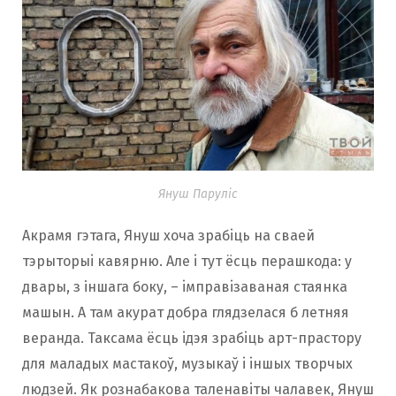
Януш Паруліс
Акрамя гэтага, Януш хоча зрабiць на сваей
тэрыторыi кавярню. Але i тут ёсць перашкода: у
двары, з іншага боку, – iмправiзаваная стаянка
машын. А там акурат добра глядзелася б летняя
веранда. Таксама ёсць iдэя зрабiць арт-прастору
для маладых мастакоў, музыкаў i iншых творчых
людзей. Як рознабакова таленавiты чалавек, Януш