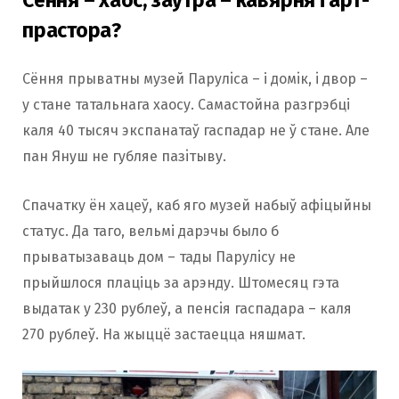
Сёння – хаос, заўтра – кавярня і арт-
прастора?
Сёння прыватны музей Парулiса – і домiк, i двор –
у стане татальнага хаосу. Самастойна разгрэбці
каля 40 тысяч экспанатаў гаспадар не ў стане. Але
пан Януш не губляе пазiтыву.
Спачатку ён хацеў, каб яго музей набыў афіцыйны
статус. Да таго, вельмі дарэчы было б
прыватызаваць дом – тады Парулiсу не
прыйшлося плаціць за арэнду. Штомесяц гэта
выдатак у 230 рублеў, а пенсiя гаспадара – каля
270 рублеў. На жыццё застаецца няшмат.