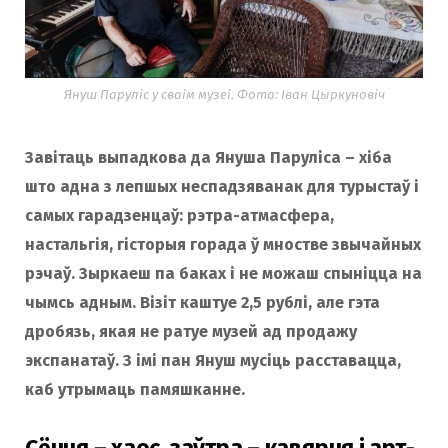
o
r
k
a
Януш Паруліс у сваім музеі. Фота: Іван Цыркуновіч
Завiтаць выпадкова да Януша Паруліса – хiба
m
што адна з лепшых неспадзяванак для турыстаў i
самых гарадзенцаў: рэтра-атмасфера,
настальгія, гісторыя горада ў мностве звычайных
рэчаў. Зыркаеш па баках i не можаш спынiцца на
чымсь адным. Візіт каштуе 2,5 рублі, але гэта
дробязь, якая не ратуе музей ад продажу
экспанатаў. З iмi пан Януш мусіць расставацца,
каб утрымаць памяшканне.