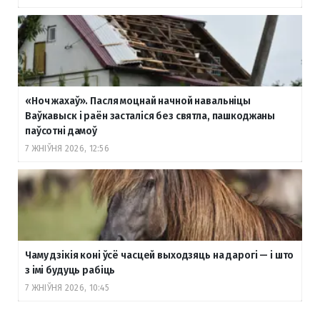
«Ноч жахаў». Пасля моцнай начной навальніцы
Ваўкавыск і раён засталіся без святла, пашкоджаны
паўсотні дамоў
7 ЖНІЎНЯ 2026, 12:56
Чаму дзікія коні ўсё часцей выходзяць на дарогі — і што
з імі будуць рабіць
7 ЖНІЎНЯ 2026, 10:45