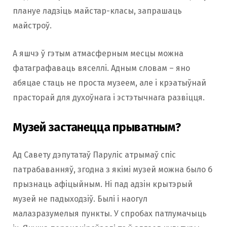
плануе ладзiць майстар-класы, запрашаць
майстроў.
А яшчэ ў гэтым атмасферным месцы можна
фатаграфаваць вяселлi. Адным словам – яно
абяцае стаць не проста музеем, але i крэатыўнай
прасторай для духоўнага i эстэтычнага развiцця.
Музей застанецца прыватным?
Ад Cавету дэпутатаў Паруліс атрымаў спіс
патрабаванняў, згодна з якімі музей можна было б
прызнаць афiцыйным. Нi пад адзiн крытэрый
музей не падыходзiў. Былі і наогул
малазразумелыя пункты. У спробах патлумачыць