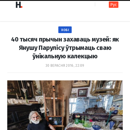
Рус
F
I
ХОБІ
a
n
40 тысяч прычын захаваць музей: як
Янушу Парулісу ўтрымаць сваю
ўнікальную калекцыю
c
s
30 ВЕРАСНЯ 2016, 22:09
e
t
b
a
o
g