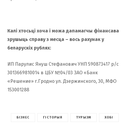
Калі хтосьці хоча i можа дапамагчы фінансава
зрушыць справу з месца – вось рахунак у
беларускiх рублях:
ИП Парулис Януш Стефанович УНП 590873417 р/с
3013669810014 в ЦБУ №04/03 ЗАО «Банк
«Решение» г.Гродно ул. Дзержинского, 30, МФО
153001288
БІЗНЕС
ГІСТОРЫЯ
ТУРЫЗМ
ХОБІ