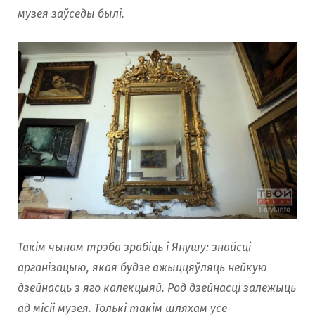
музея заўседы былi.
Такiм чынам трэба зрабiць i Янушу: знайсцi
арганiзацыю, якая будзе ажыццяўляць нейкую
дзейнасць з яго калекцыяй. Род дзейнасцi залежыць
ад мiсii музея. Толькi такiм шляхам усе