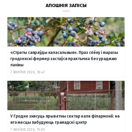
АПОШНІЯ ЗАПІСЫ
«Страты сапраўды каласальныя». Праз спёку і маразы
гродзенскі фермер застаўся практычна без ураджаю
лахіны
7 ЖНІЎНЯ 2026, 16:47
У Гродне знясуць прыватны сектар каля філармоніі: на
яго месцы пабудуюць грамадскі цэнтр
7 ЖНІЎНЯ 2026, 15:05