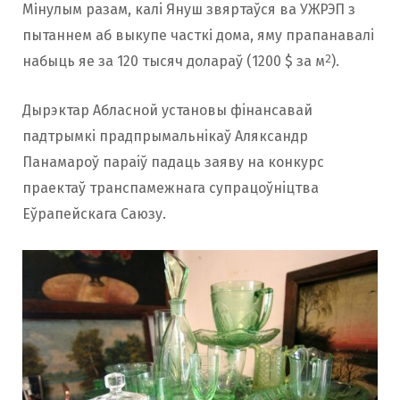
Мінулым разам, калi Януш звяртаўся ва УЖРЭП з
пытаннем аб выкупе часткі дома, яму прапанавалi
2
набыць яе за 120 тысяч долараў (1200 $ за м
).
Дырэктар Абласной установы фiнансавай
падтрымкi прадпрымальнiкаў Аляксандр
Панамароў параiў падаць заяву на конкурс
праектаў транспамежнага супрацоўнiцтва
Еўрапейскага Саюзу.