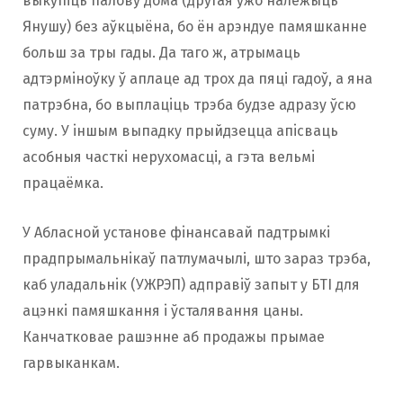
выкупiць палову дома (другая ўжо належыць
Янушу) без аўкцыёна, бо ён арэндуе памяшканне
больш за тры гады. Да таго ж, атрымаць
адтэрмiноўку ў аплаце ад трох да пяці гадоў, а яна
патрэбна, бо выплацiць трэба будзе адразу ўсю
суму. У iншым выпадку прыйдзецца апiсваць
асобныя часткi нерухомасці, а гэта вельмi
працаёмка.
У Абласной установе фiнансавай падтрымкi
прадпрымальнiкаў патлумачылі, што зараз трэба,
каб уладальнiк (УЖРЭП) адправiў запыт у БТI для
ацэнкi памяшкання i ўсталявання цаны.
Канчатковае рашэнне аб продажы прымае
гарвыканкам.