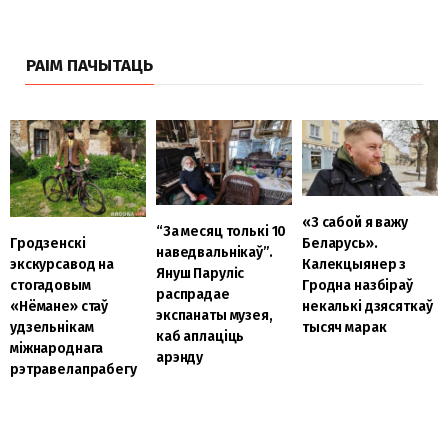
РАІМ ПАЧЫТАЦЬ
«З сабой я важу
“За месяц толькі 10
Гродзенскі
Беларусь».
наведвальнікаў”.
экскурсавод на
Калекцыянер з
Януш Парулiс
стогадовым
Гродна назбіраў
распрадае
«Нёмане» стаў
некалькі дзясяткаў
экспанаты музея,
удзельнікам
тысяч марак
каб аплаціць
міжнароднага
арэнду
рэтравелапрабегу