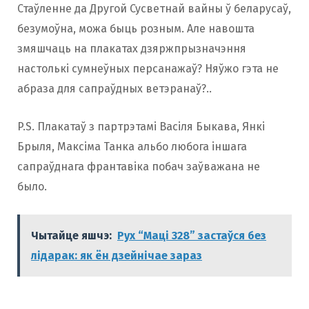
Стаўленне да Другой Сусветнай вайны ў беларусаў,
безумоўна, можа быць розным. Але навошта
змяшчаць на плакатах дзяржпрызначэння
настолькі сумнеўных персанажаў? Няўжо гэта не
абраза для сапраўдных ветэранаў?..
P.S. Плакатаў з партрэтамі Васіля Быкава, Янкі
Брыля, Максіма Танка альбо любога іншага
сапраўднага франтавіка побач заўважана не
было.
Чытайце яшчэ:
Рух “Маці 328” застаўся без
лідарак: як ён дзейнічае зараз