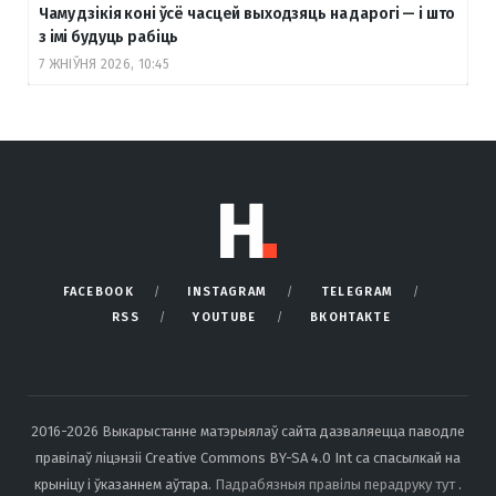
Чаму дзікія коні ўсё часцей выходзяць на дарогі — і што
з імі будуць рабіць
7 ЖНІЎНЯ 2026, 10:45
FACEBOOK
INSTAGRAM
TELEGRAM
RSS
YOUTUBE
ВКОНТАКТЕ
2016-2026 Выкарыстанне матэрыялаў сайта дазваляецца паводле
правілаў ліцэнзіі Creative Commons BY-SA 4.0 Int са спасылкай на
крыніцу і ўказаннем аўтара.
Падрабязныя правілы перадруку тут
.