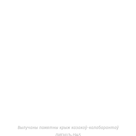
Вылучаны памятны крыж казакоў-калабарантаў
ЛИЕНЦЪ-1945