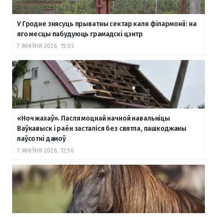
У Гродне знясуць прыватны сектар каля філармоніі: на
яго месцы пабудуюць грамадскі цэнтр
7 ЖНІЎНЯ 2026, 15:05
«Ноч жахаў». Пасля моцнай начной навальніцы
Ваўкавыск і раён засталіся без святла, пашкоджаны
паўсотні дамоў
7 ЖНІЎНЯ 2026, 12:56