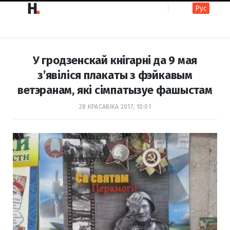
Рус
F
I
У гродзенскай кнігарні да 9 мая
a
n
з’явіліся плакаты з фэйкавым
ветэранам, які сімпатызуе фашыстам
c
s
28 КРАСАВІКА 2017, 10:01
e
t
b
a
o
g