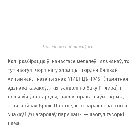
З пагонамі падпалкоўніка
Калі разбірацца ў іканастасе медалёў і адзнакаў, то
тут наогул “чорт нагу зломіць”: і ордэн Вялікай
Айчыннай, і казачы знак “ЛИЕНЦЪ-1945” (памятная
адзнака казакоў, якія ваявалі на баку Гітлера), і
польскія ўзнагароды, і вялікі праваслаўны крыж, і
…звычайная брош. Пра тое, што парадак нашэння
знакаў і ўзнагародаў парушаны — наогул гаворкі
няма.