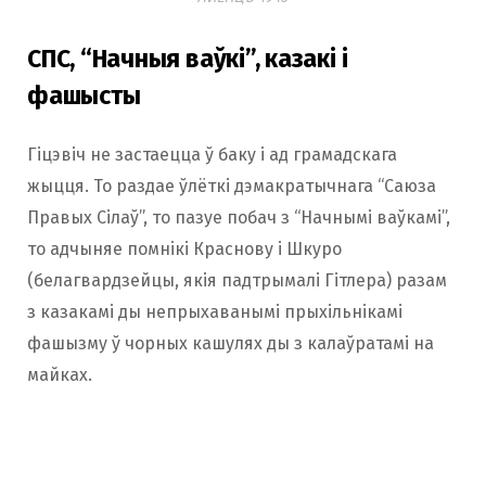
СПС, “Начныя ваўкі”, казакі і
фашысты
Гіцэвіч не застаецца ў баку і ад грамадскага
жыцця. То раздае ўлёткі дэмакратычнага “Саюза
Правых Сілаў”, то пазуе побач з “Начнымі ваўкамі”,
то адчыняе помнікі Краснову і Шкуро
(белагвардзейцы, якія падтрымалі Гітлера) разам
з казакамі ды непрыхаванымі прыхільнікамі
фашызму ў чорных кашулях ды з калаўратамі на
майках.