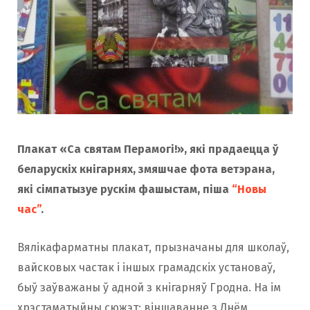
o
r
k
a
m
Плакат «Са святам Перамогі!», які прадаецца ў
беларускіх кнігарнях, змяшчае фота ветэрана,
які сімпатызуе рускім фашыстам, піша
“Новы
час”
.
Вялікафарматны плакат, прызначаны для школаў,
вайсковых частак і іншых грамадскіх установаў,
быў заўважаны ў адной з кнігарняў Гродна. На ім
хрэстаматыйны сюжэт: віншаванне з Днём