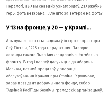
Перамогі, выявы савецкіх узнагародаў, дзяржаўны
герб, фота ветэрана… Але што за ветэран на фота?
У 13 на фронце, у 20 — у Крамлі…
Апынулася, што гэта вядомы ў інтэрнэт-прасторы
Леў Гіцэвіч, 1928 года нараджэння. Паводле
легенды самога Льва Аляксандравіча, ён збег на
фронт у 13 год і паспеў далучыцца да абароны
Масквы, пазней працаваў у апараце
абслугоўвання Крамля пры Сталіне і Хрушчове,
зараз прэзідэнт дабрачыннага фонду, сябар
“Адзінай Расіі” ды безлічы грамадскіх арганізацыяў.