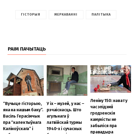
ГІСТОРЫЯ
МЕРКАВАННІ
ПАЛІТЫКА
РАІМ ПАЧЫТАЦЬ
Леніну 150: нават у
“Вучыце гісторыю,
У іх – музей, у нас –
час эпідэміі
яна на нашым баку”.
рэчаіснасць. Што
гродзенскія
Васіль Герасімчык
агульнага ў
камуністы не
пра “калектыўнага
латвійскай турмы
забыліся пра
Каліноўскага” і
1940-х і сучасных
правадыра