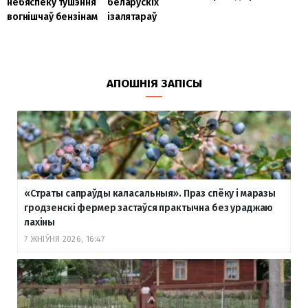
небяспеку тушэння
беларускіх
вогнішчаў бензінам
ізалятараў
АПОШНІЯ ЗАПІСЫ
«Страты сапраўды каласальныя». Праз спёку і маразы
гродзенскі фермер застаўся практычна без ураджаю
лахіны
7 ЖНІЎНЯ 2026, 16:47