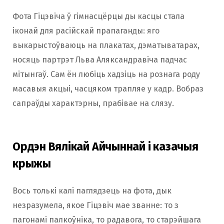
Фота Гіцэвіча ў гімнасцёрцы ды касцы стала
іконай для расійскай прапаганды: яго
выкарыстоўваюць на плакатах, дэматыватарах,
носяць партрэт Льва Аляксандравіча падчас
мітынгаў. Сам ён любіць хадзіць на рознага роду
масавыя акцыі, часцяком трапляе у кадр. Вобраз
сапраўды характэрны, прабівае на слязу.
Ордэн Вялікай Айчыннай і казачыя
крыжы
Вось толькі калі паглядзець на фота, дык
незразумела, якое Гіцэвіч мае званне: то з
пагонамі палкоўніка, то радавога, то старэйшага