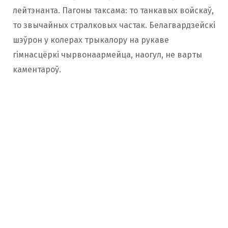
лейтэнанта. Пагоны таксама: то танкавых войскаў,
то звычайных стралковых частак. Белагвардзейскі
шэўрон у колерах трыкалору на рукаве
гімнасцёркі чырвонаармейца, наогул, не варты
каментароў.