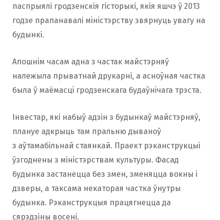
паспрыялі гродзенскія гісторыкі, якія яшчэ ў 2013
годзе прапанавалі мiнiстэрству звярнуць увагу на
будынкі.
Апошнiм часам адна з частак майстэрняў
належыла прыватнай друкарні, а асноўная частка
была ў маёмасцi гродзенскага будаўнiчага трэста.
Інвестар, які набыў адзін з будынкаў майстэрняў,
плануе адкрыць там пральню дываноў
з аўтамабільнай стаянкай. Праект рэканструкцыі
ўзгоднены з міністэрствам культуры. Фасад
будынка застанецца без змен, зменяцца вокны і
дзверы, а таксама некаторая частка ўнутры
будынка. Рэканструкцыя працягнецца да
сярэдзіны восені.