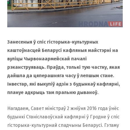
o
r
k
a
Занесеныя ў спіс гісторыка-культурных
m
каштоўнасцей Беларусі кафляныя майстэрні на
вуліцы Чырвонаармейскай пачалі
рэканструяваць. Праўда, толькі тую частку, якая
дайшла да цяперашняга часу ў лепшым стане.
Інвестар, які выкупіў адзiн з будынкаў кафлярнi,
плануе адкрыць там пральню дываноў.
Нагадаем, Савет міністраў 2 жніўня 2016 года ўнёс
будынкі Станіславоўскай кафлярні ў Гродне ў спіс
гісторыка-культурнай спадчыны Беларусі. Гэтаму