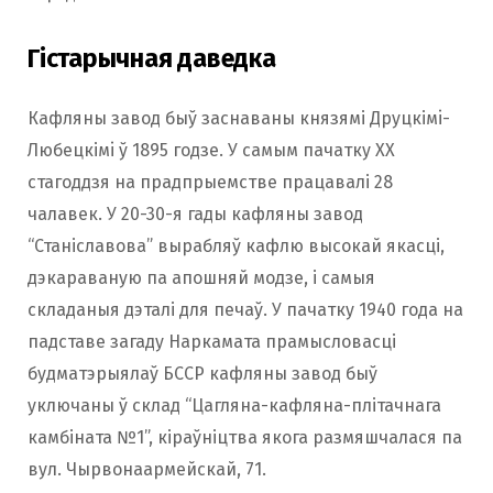
Гістарычная даведка
Кафляны завод быў заснаваны князямі Друцкімi-
Любецкімi ў 1895 годзе. У самым пачатку XX
стагоддзя на прадпрыемстве працавалі 28
чалавек. У 20-30-я гады кафляны завод
“Станіславова” вырабляў кафлю высокай якасці,
дэкараваную па апошняй модзе, і самыя
складаныя дэталі для печаў. У пачатку 1940 года на
падставе загаду Наркамата прамысловасці
будматэрыялаў БССР кафляны завод быў
уключаны ў склад “Цагляна-кафляна-плітачнага
камбіната №1”, кіраўніцтва якога размяшчалася па
вул. Чырвонаармейскай, 71.