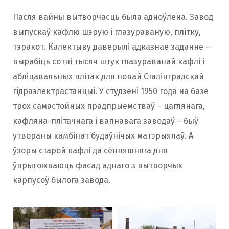
Пасля вайны вытворчасць была адноўлена. Завод
выпускаў кафлю шэрую і глазураваную, плітку,
тэракот. Калектыву даверылі адказнае заданне –
вырабіць сотні тысяч штук глазураванай кафлі і
абліцавальных плітак для новай Сталінградскай
гідраэлектрастанцыі. У студзені 1950 года на базе
трох самастойных прадпрыемстваў – цаглянага,
кафляна-плітачнага і вапнавага заводаў – быў
утвораны камбінат будаўнічых матэрыялаў. А
ўзоры старой кафлі да сённяшняга дня
ўпрыгожваюць фасад аднаго з вытворчых
карпусоў былога завода.