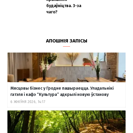
будаўніцтва. З-за
чаго?
АПОШНІЯ ЗАПІСЫ
Мясцовы бізнес у Гродне пашыраецца. Уладальнікі
гатэля і кафэ “Культура” адкрылі новую ўстанову
6 ЖНІЎНЯ 2026, 14:17