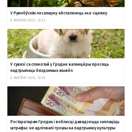
У Румлёўскім лесапарку абсталююць эка-сцежку
6 ЖНІЎНЯ 2026, 13:22
У сувязі са спякотай у Гродне валанцёры просяць
падтрымаць бяздомных жывёл
6 ЖНІЎНЯ 2026, 12:45
Рэстаратарам Гродна і вобласці давядзецца заплаціць
штрафы: не адлічвалі грошы на падтрымку культуры