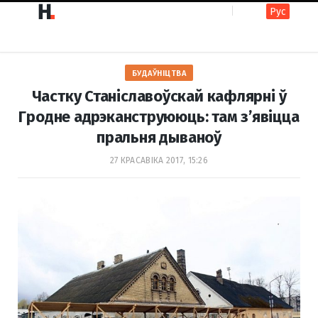
Рус
F
I
БУДАЎНІЦТВА
a
n
Частку Станіславоўскай кафлярнi ў
Гродне адрэканструююць: там з’явіцца
пральня дываноў
c
s
27 КРАСАВІКА 2017, 15:26
e
t
b
a
o
g