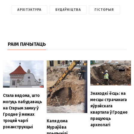
АРХІТЭКТУРА
БУДАЎНІЦТВА
ГІСТОРЫЯ
РАІМ ПАЧЫТАЦЬ
Знаходкі ёсць: на
Стала вядома, што
месцы страчанага
могуць пабудаваць
яўрэйскага
на Старым замку ў
квартала ў Гродне
Гродне ў межах
працуюць
трэцяй чаргі
Каля дома
археолагі
рэканструкцыі
Мураўёва
прыпынілі