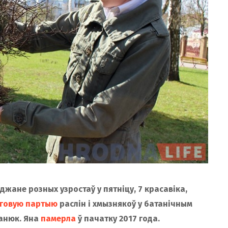
аджане розных узростаў у пятніцу, 7 красавіка,
рговую партыю
раслін і хмызнякоў у батанічным
Канюк. Яна
памерла
ў пачатку 2017 года.