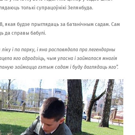
даглядаюць толькi супрацоўнікі Зелянбуда.
, якая будзе прыглядаць за батанічным садам. Сам
ь да справы бабулі.
іку і па парку, і яна распавядала пра легендарны
хацела яго адрадзіць, чым уласна і займалася многiя
ланую займацца гэтым садам і буду даглядаць яго”.