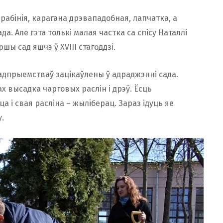
 рабiнiя, карагана дрэвападобная, лапчатка, а
а. Але гэта толькі малая частка са спісу Наталлі
шы сад яшчэ ў XVIII стагоддзі.
радпрыемстваў зацікаўлены ў адраджэнні сада.
 высадка чарговых раслін і дрэў. Ёсць
а і свая расліна – жылiберац. Зараз ідуць яе
у.