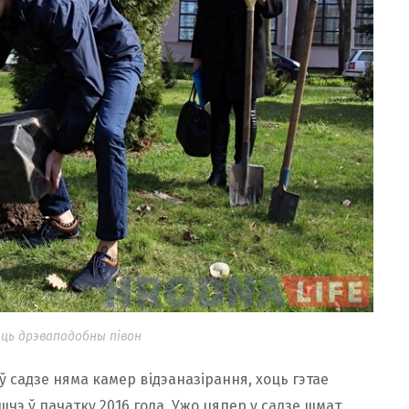
яць дрэвападобны півон
 садзе няма камер відэаназірання, хоць гэтае
чэ ў пачатку 2016 года. Ужо цяпер у садзе шмат