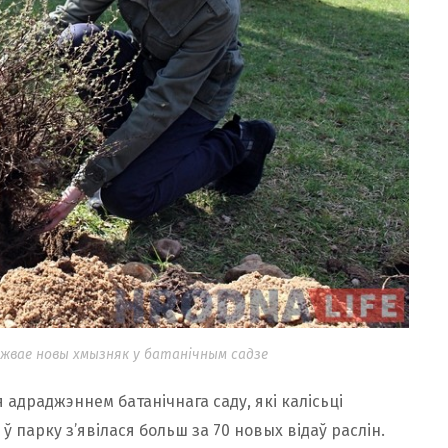
джвае новы хмызняк у батанічным садзе
адраджэннем батанічнага саду, які калісьці
 парку з’явілася больш за 70 новых відаў раслін.