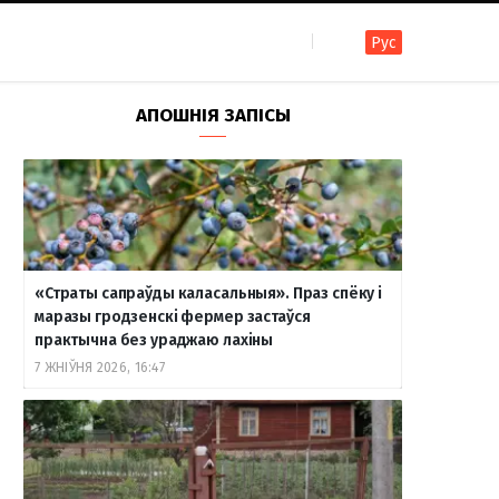
Рус
F
I
T
R
Y
В
АПОШНІЯ ЗАПІСЫ
a
n
e
S
o
к
c
s
l
S
u
о
«Страты сапраўды каласальныя». Праз спёку і
e
t
e
T
н
маразы гродзенскі фермер застаўся
практычна без ураджаю лахіны
7 ЖНІЎНЯ 2026, 16:47
b
a
g
u
т
o
g
r
b
а