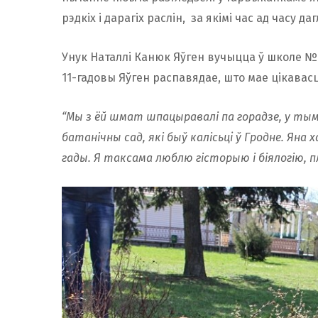
рэдкіх і дарагіх раслін, за якімі час ад часу 
Унук Наталлі Канюк Яўген вучыцца ў школе №8
11-гадовы Яўген распавядае, што мае цікавасц
“Мы з ёй шмат шпацыравалі па горадзе, у тым л
батанічны сад, які быў калісьцi ў Гродне. Яна 
гады. Я таксама люблю гісторыю і біялогію, п