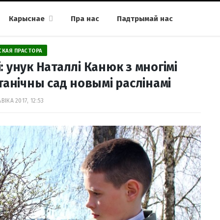
Карыснае
Пра нас
Падтрымай нас
СКАЯ ПРАСТОРА
 унук Наталлі Канюк з многімi
танічны сад новымі раслінамі
ВІКА 2017, 12:53