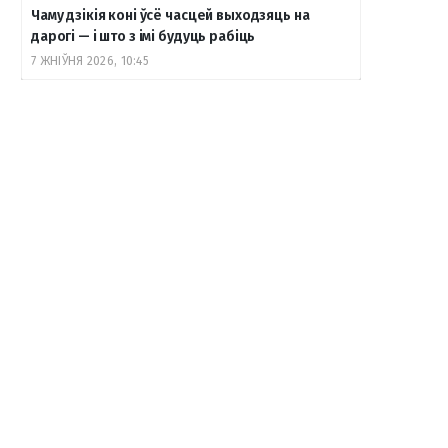
Чаму дзікія коні ўсё часцей выходзяць на
дарогі — і што з імі будуць рабіць
7 ЖНІЎНЯ 2026, 10:45