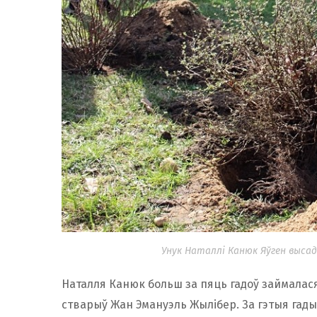
Унук Наталлі Канюк Яўген выса
Наталля Канюк больш за пяць гадоў займалася 
стварыў Жан Эмануэль Жылібер. За гэтыя гады ў