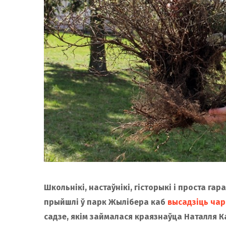
Школьнікі, настаўнікі, гісторыкі і проста гар
прыйшлі ў парк Жылібера каб
высадзіць ча
садзе, якім займалася краязнаўца Наталля 