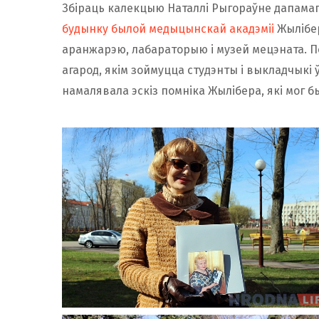
Збіраць калекцыю Наталлі Рыгораўне дапамага
будынку былой медыцынскай акадэміі
Жылібер
аранжарэю, лабараторыю і музей мецэната. П
агарод, якім зоймуцца студэнты і выкладчыкі 
намалявала эскіз помніка Жылібера, які мог