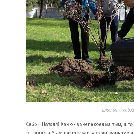
Школьнікі садз
Сябры Наталлі Канюк занепакоеныя тым, што ў
пытанне нібыта разгледзелі ў гарвыканкаме яш