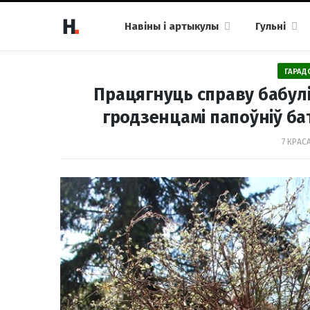
Навіны і артыкулы
Гульні
ГАРАД
Працягнуць справу бабулі:
гродзенцамі папоўніў ба
7 КРАСА