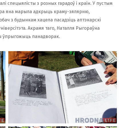
лі спецыялісты з розных гарадоў і краін. У пустым
а яна марыла адкрыць краму-зялярню,
обач з будынкам хацела пасадзіць аптэкарскі
ўніверсітэта. Акрамя таго, Наталля Рыгораўна
 бы ўпрыгожыць панадворак.