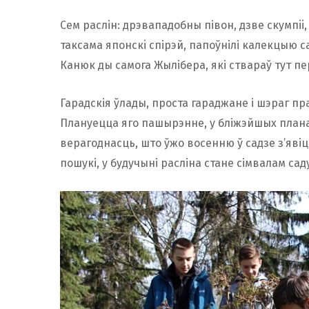
Сем раслін: дрэвападобны півон, дзве скумпii,
таксама японскi cпірэй, папоўнілі калекцыю сад
Канюк ды самога Жылібера, які ствараў тут пер
Гарадскія ўлады, проста гараджане і шэраг п
Плануецца яго пашырэнне, у бліжэйшых планах
верагоднасць, што ўжо восенню ў садзе з’явіцц
пошукі, у будучыні расліна стане сімвалам сад