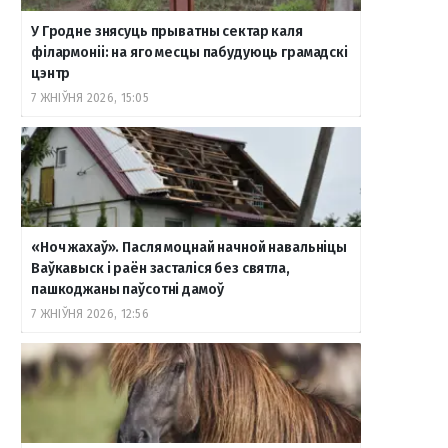
У Гродне знясуць прыватны сектар каля
o
r
a
e
к
філармоніі: на яго месцы пабудуюць грамадскі
цэнтр
7 ЖНІЎНЯ 2026, 15:05
k
a
m
т
m
е
«Ноч жахаў». Пасля моцнай начной навальніцы
Ваўкавыск і раён засталіся без святла,
пашкоджаны паўсотні дамоў
7 ЖНІЎНЯ 2026, 12:56