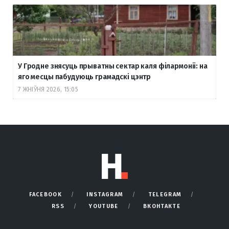
У Гродне знясуць прыватны сектар каля філармоніі: на
яго месцы пабудуюць грамадскі цэнтр
7 ЖНІЎНЯ 2026, 15:05
FACEBOOK
INSTAGRAM
TELEGRAM
RSS
YOUTUBE
ВКОНТАКТЕ