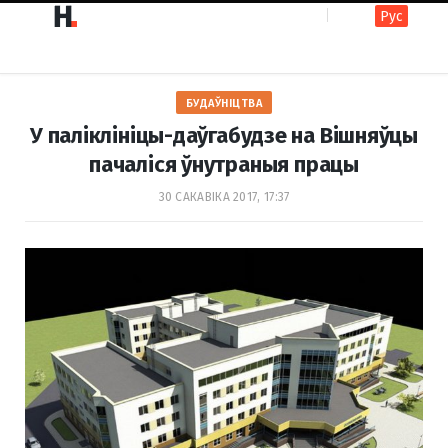
Рус
F
I
БУДАЎНІЦТВА
a
n
У паліклініцы-даўгабудзе на Вішняўцы
пачаліся ўнутраныя працы
c
s
30 САКАВІКА 2017, 17:37
e
t
b
a
o
g