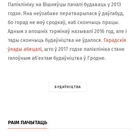
Паліклініку на Вішняўцы пачалі будаваць у 2013
годзе. Яна неўзабаве ператварылася ў даўгабуд,
бо горад не меў сродкаў, каб скончыць працы.
Адным з апошніх тэрмінаў называлі 2016 год, але і
тады скончыць будаўніцтва не ўдалося.
Гарадскія
ўлады абяцалі
, што ў 2017 годзе паліклініка стане
галоўным аб’ектам будаўніцтва ў Гродне.
БУДАЎНІЦТВА
РАІМ ПАЧЫТАЦЬ