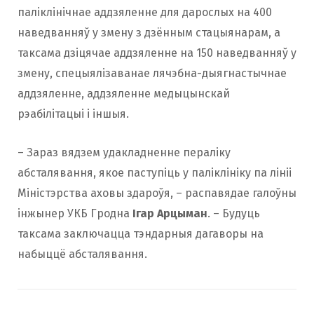
паліклінічнае аддзяленне для дарослых на 400
наведванняў у змену з дзённым стацыянарам, а
таксама дзіцячае аддзяленне на 150 наведванняў у
змену, спецыялізаванае лячэбна-дыягнастычнае
аддзяленне, аддзяленне медыцынскай
рэабілітацыі і іншыя.
– Зараз вядзем удакладненне пераліку
абсталявання, якое паступіць у паліклініку па лініі
Міністэрства аховы здароўя, – распавядае галоўны
інжынер УКБ Гродна
Ігар Арцыман
. – Будуць
таксама заключацца тэндарныя дагаворы на
набыццё абсталявання.