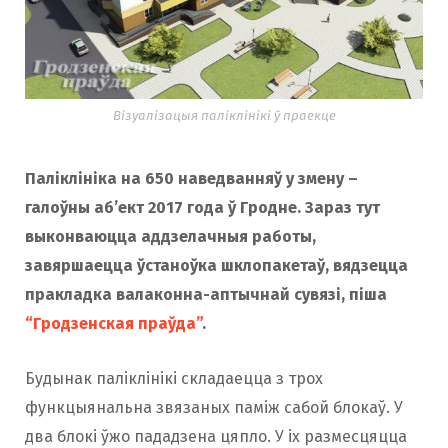
o
r
k
a
Візуалізацыя паліклінікі ў праекце
m
Паліклініка на 650 наведванняў у змену –
галоўны аб’ект 2017 года ў Гродне. Зараз тут
выконваюцца аддзелачныя работы,
завяршаецца ўстаноўка шклопакетаў, вядзецца
пракладка валаконна-аптычнай сувязі, піша
“Гродзенская праўда”
.
Будынак паліклінікі складаецца з трох
функцыянальна звязаных паміж сабой блокаў. У
два блокі ўжо пададзена цяпло. У іх размесцяцца