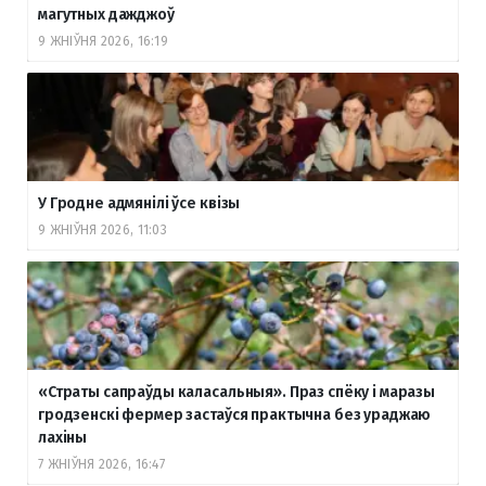
магутных дажджоў
9 ЖНІЎНЯ 2026, 16:19
У Гродне адмянілі ўсе квізы
9 ЖНІЎНЯ 2026, 11:03
«Страты сапраўды каласальныя». Праз спёку і маразы
гродзенскі фермер застаўся практычна без ураджаю
лахіны
7 ЖНІЎНЯ 2026, 16:47