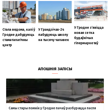
У Гродне з’явіцца
Стала вядома, калі ў
У Грандзічах-24
новая сетка
Гродне дабудуюць
пабудуюць школу
будаўнічых
стаматалагічны
на тысячу чалавек
гіпермаркетаў
цэнтр
АПОШНІЯ ЗАПІСЫ
Самы стары помнік у Гродне пачаў разбурацца пасля