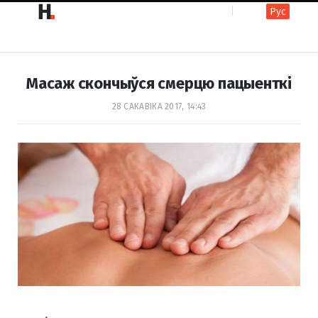
Рус
F
I
Масаж скончыўся смерцю пацыенткі
a
n
28 САКАВІКА 2017, 14:43
c
s
e
t
b
a
o
g