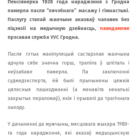
Пенсіянерка 1928 года нараджэння з Гродна
o
r
памерла пасля “лячэбнага” масажу і гімнастыкі.
Паслугу сталай жанчыне аказваў чалавек без
ліцэнзіі на медычную дзейнасць,
паведамляе
k
a
прэсавая служба УУС Гродна.
m
Пасля гэтых маніпуляцый састарэлая жанчына
адчула сябе значна горш, трапіла ў шпіталь і
неўзабаве памерла. Па заключэнні
судмедэксперта, ёй былі прычынены цяжкія
цялесныя пашкоджанні (а менавіта некалькі
закрытых пераломаў), якія і прывялі да трагічнага
зыходу.
У дачыненні да мужчыны, мясцовага жыхара 1980-
га года нараджэння, які аказаў медыцынскую