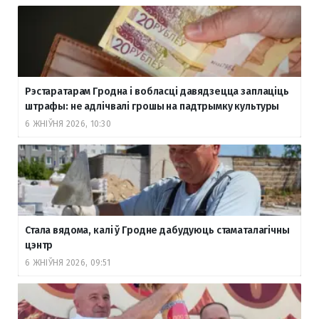
Рэстаратарам Гродна і вобласці давядзецца заплаціць
штрафы: не адлічвалі грошы на падтрымку культуры
6 ЖНІЎНЯ 2026, 10:30
Стала вядома, калі ў Гродне дабудуюць стаматалагічны
цэнтр
6 ЖНІЎНЯ 2026, 09:51