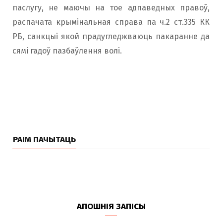
паслугу, не маючы на тое адпаведных правоў,
распачата крымінальная справа па ч.2 ст.335 КК
РБ, санкцыі якой прадугледжваюць пакаранне да
сямі гадоў пазбаўлення волі.
РАІМ ПАЧЫТАЦЬ
АПОШНІЯ ЗАПІСЫ