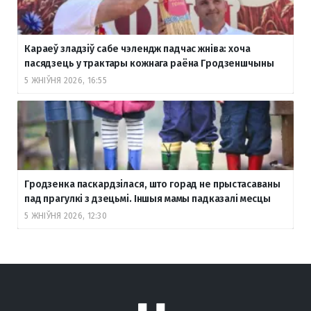
Караеў зладзіў сабе чэлендж падчас жніва: хоча
пасядзець у трактары кожнага раёна Гродзеншчыны
5 ЖНІЎНЯ 2026, 16:55
Гродзенка паскардзілася, што горад не прыстасаваны
пад прагулкі з дзецьмі. Іншыя мамы падказалі месцы
5 ЖНІЎНЯ 2026, 12:30