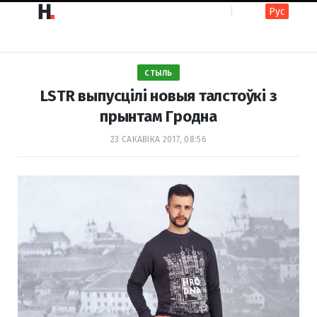
Рус
F
I
СТЫЛЬ
a
n
LSTR выпусцілі новыя талстоўкі з
прынтам Гродна
c
s
23 САКАВІКА 2017, 08:56
e
t
b
a
o
g