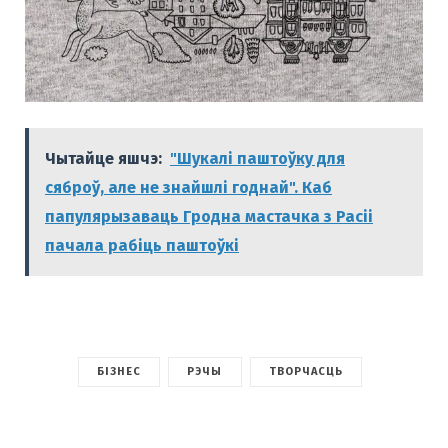
Чытайце яшчэ:
"Шукалі паштоўку для
сяброў, але не знайшлі годнай". Каб
папулярызаваць Гродна мастачка з Расіі
пачала рабіць паштоўкі
БІЗНЕС
РЭЧЫ
ТВОРЧАСЦЬ