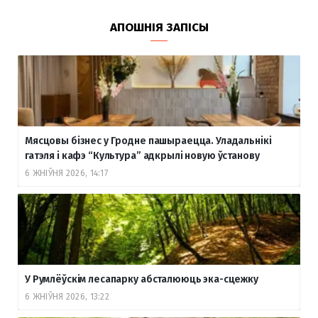
АПОШНІЯ ЗАПІСЫ
Мясцовы бізнес у Гродне пашыраецца. Уладальнікі
гатэля і кафэ “Культура” адкрылі новую ўстанову
6 ЖНІЎНЯ 2026, 14:17
У Румлёўскім лесапарку абсталююць эка-сцежку
6 ЖНІЎНЯ 2026, 13:22