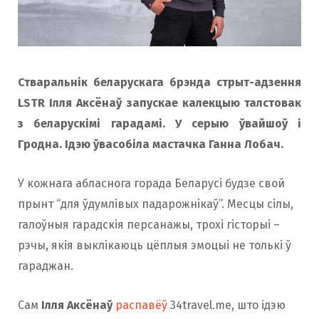
o
r
k
a
Стваральнік беларускага брэнда стрыт-адзення
LSTR Ілля Аксёнаў запускае калекцыю талстовак
m
з беларускімі гарадамі. У серыю ўвайшоў і
Гродна. Ідэю ўвасобіла мастачка Ганна Лобач.
У кожнага абласнога горада Беларусі будзе свой
прынт “для ўдумлівых падарожнікаў”. Месцы сілы,
галоўныя гарадскія персанажы, трохі гісторыі –
рэчы, якія выклікаюць цёплыя эмоцыі не толькі ў
гараджан.
Сам
Ілля Аксёнаў
распавёў
34travel.me, што ідэю