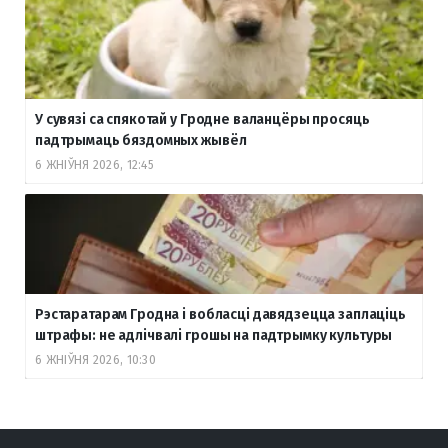
У сувязі са спякотай у Гродне валанцёры просяць
падтрымаць бяздомных жывёл
6 ЖНІЎНЯ 2026, 12:45
Рэстаратарам Гродна і вобласці давядзецца заплаціць
штрафы: не адлічвалі грошы на падтрымку культуры
6 ЖНІЎНЯ 2026, 10:30