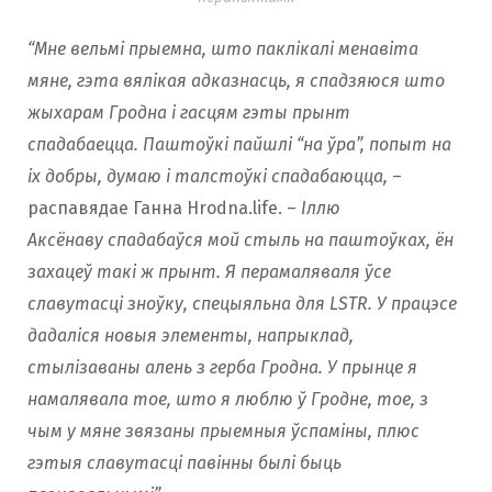
“Мне вельмі прыемна, што паклікалі менавіта
мяне, гэта вялікая адказнасць, я спадзяюся што
жыхарам Гродна і гасцям гэты прынт
спадабаецца. Паштоўкі пайшлі “на ўра”, попыт на
іх добры, думаю і талстоўкі спадабаюцца,
–
распавядае Ганна Hrodna.life. –
Іллю
Аксёнаву спадабаўся мой стыль на паштоўках, ён
захацеў такі ж прынт. Я перамаляваля ўсе
славутасці зноўку, спецыяльна для LSTR. У працэсе
дадаліся новыя элементы, напрыклад,
стылізаваны алень з герба Гродна. У прынце я
намалявала тое, што я люблю ў Гродне, тое, з
чым у мяне звязаны прыемныя ўспаміны, плюс
гэтыя славутасці павінны былі быць