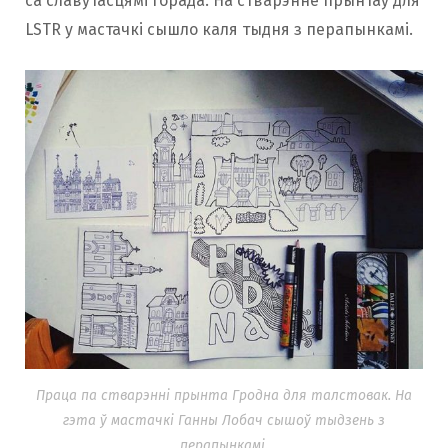
са славутасцямі горада. На стварэнне прынтаў для
LSTR у мастачкі сышло каля тыдня з перапынкамі.
Праца па стварэнні прынта Гродна для талстовак. На
гэта ў мастачкі Ганны Лобач сышоў тыдзень з
перапынкамі.