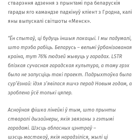
стварэння адзення з прынтамі пра беларускія
гарады яго камандзе падкінуў кліент з Гродна, калі
яны выпускалі свiтшоты «Менск».
“Ён спытаў, ці будуць іншыя лакацыі. І мы падумалі,
што трэба рабіць. Беларусь – вельмі ўрбанізаваная
краіна, тут 76% людзей жывуць у гарадах. LSTR
блізкая сучасная гарадская культура, а таму грэх
было не запусціць такі праект. Падрыхтоўка была
сур’ёзнай: ідэя з’явілася яшчэ перад Новым годам, а
зроблена ўсё толькі цяпер.
Асноўная фішка лінейкі ў тым, што прынты
стваралі дызайнеры, якія звязаны з гэтымі
гарадамі. Шэсць абласных цэнтраў –
шэсць мастакоў, якія нарадзіліся, жылі ці