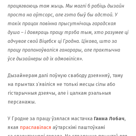
працягваюць там жыць. Мы маглі б рабіць дызайн
проста на аўтсорс, але гэта быў бы адстой. У
такіх працах павінна прысутнічаць гарадская
душа – і давяраць працу трэба тым, хто разумее ці
адчувае свой Віцебск ці Гродна. Цікава, што за
працу прапаноўваліся ганарары, але практычна
ўсе дызайнеры ад іх адмовіліся».
Дызайнерам далі поўную свабоду дзеянняў, таму
на прынтах з’явіліся не толькі месцы сілы або
гістарычныя дзеячы, але і цалкам рэальныя
персанажы.
У Гродне за працу ўзялася мастачка
Ганна Лобач
,
якая
праславілася
аўтарскімі паштоўкамі