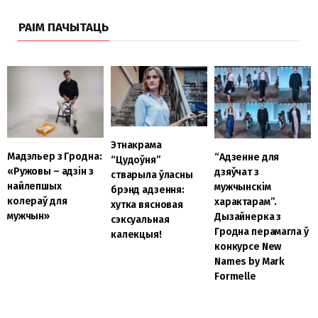
РАІМ ПАЧЫТАЦЬ
Этнакрама
Мадэльер з Гродна:
“Адзенне для
“Цудоўня”
«Ружовы – адзін з
дзяўчат з
стварыла ўласны
найлепшых
мужчынскім
брэнд адзення:
колераў для
характарам”.
хутка вясновая
мужчын»
Дызайнерка з
сэксуальная
Гродна перамагла ў
калекцыя!
конкурсе New
Names by Mark
Formelle