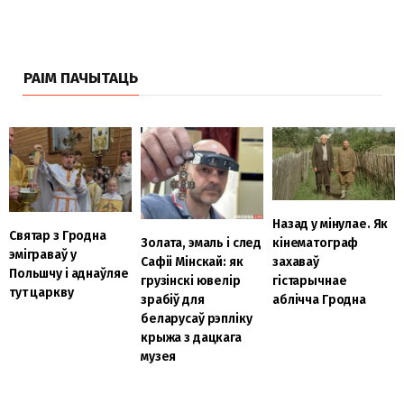
РАІМ ПАЧЫТАЦЬ
Назад у мінулае. Як
Святар з Гродна
кінематограф
Золата, эмаль і след
эміграваў у
захаваў
Сафіі Мінскай: як
Польшчу і аднаўляе
гістарычнае
грузінскі ювелір
тут царкву
аблічча Гродна
зрабіў для
беларусаў рэпліку
крыжа з дацкага
музея