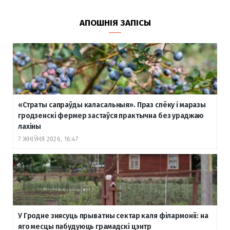
АПОШНІЯ ЗАПІСЫ
«Страты сапраўды каласальныя». Праз спёку і маразы
гродзенскі фермер застаўся практычна без ураджаю
лахіны
7 ЖНІЎНЯ 2026, 16:47
У Гродне знясуць прыватны сектар каля філармоніі: на
яго месцы пабудуюць грамадскі цэнтр