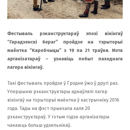
o
r
k
a
Фестываль рэканструктараў эпохі вікінгаў
“Гарадзенскi бераг” пройдзе на тэрыторыі
m
маёнтка “Каробчыцы” з 19 па 21 траўня. Мэта
арганізатараў – узнавіць побыт паходнага
лагера вікінгаў.
Такі фестываль пройдзе ў Гродне ўжо ў другі раз.
Упершыню рэканструктары аднаўлялі лагер
вікінгаў на тэрыторыі маёнтка ў кастрычніку 2016
года. Тады на фэст прыехала каля 20
рэканструктараў. У гэтым годзе арганізатары
чакаюць больш удзельнікаў.