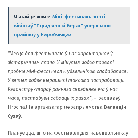
Чытайце яшчэ:
Міні-фестываль эпохі
вікінгаў "Гарадзенскі бераг" упершыню
прайшоў у Каробчыцах
“Месца для фестывалю ў нас характэрнае ў
гістарычным плане. У мінулым годзе правялі
пробны міні-фестываль, удзельнікам спадабалася.
У гэтым годзе вырашылі таксама паспрабаваць.
Рэканструктараў ранняга сярэднявечча ў нас
мала, паспрабуем сабраць іх разам”
, – распавёў
Hrodna.life арганізатар мерапрыемства
Валянцін
Сухаў
.
Плануецца, што на фестывалі для наведвальнікаў