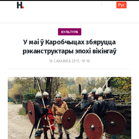
Рус
F
I
КУЛЬТУРА
a
n
У маi ў Каробчыцах збяруцца
рэканструктары эпохі вікінгаў
c
s
16 САКАВІКА 2017, 19:16
e
t
b
a
o
g