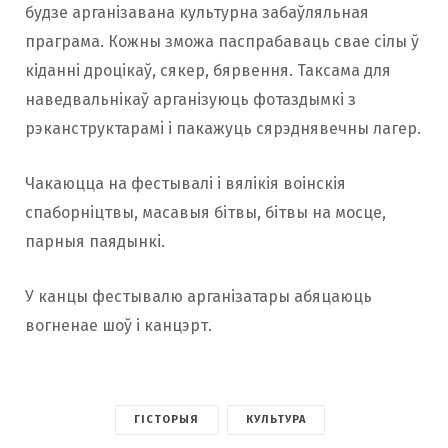
будзе арганізавана культурна забаўляльная
праграма. Кожны зможа паспрабаваць свае сілы ў
кіданні дроцікаў, сякер, бярвення. Таксама для
наведвальнікаў арганізуюць фотаздымкі з
рэканструктарамi і пакажуць сярэднявечны лагер.
Чакаюцца на фестывалі і вялікія воінскія
спаборніцтвы, масавыя бітвы, бітвы на мосце,
парныя паядынкі.
У канцы фестывалю арганізатары абяцаюць
вогненае шоў і канцэрт.
ГІСТОРЫЯ
КУЛЬТУРА