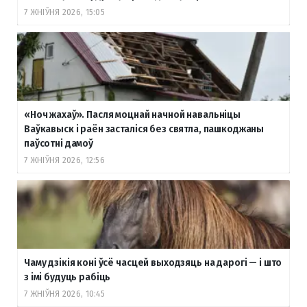
7 ЖНІЎНЯ 2026, 15:05
«Ноч жахаў». Пасля моцнай начной навальніцы
Ваўкавыск і раён засталіся без святла, пашкоджаны
паўсотні дамоў
7 ЖНІЎНЯ 2026, 12:56
Чаму дзікія коні ўсё часцей выходзяць на дарогі — і што
з імі будуць рабіць
7 ЖНІЎНЯ 2026, 10:45