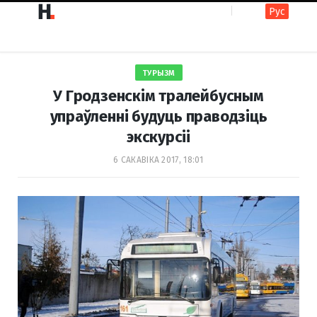
Рус
F
I
ТУРЫЗМ
a
n
У Гродзенскім тралейбусным
упраўленні будуць праводзіць
экскурсіі
c
s
6 САКАВІКА 2017, 18:01
e
t
b
a
o
g