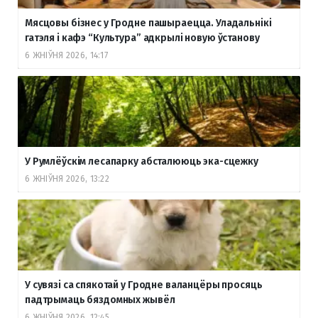
Мясцовы бізнес у Гродне пашыраецца. Уладальнікі
гатэля і кафэ “Культура” адкрылі новую ўстанову
6 ЖНІЎНЯ 2026, 14:17
У Румлёўскім лесапарку абсталююць эка-сцежку
6 ЖНІЎНЯ 2026, 13:22
У сувязі са спякотай у Гродне валанцёры просяць
падтрымаць бяздомных жывёл
6 ЖНІЎНЯ 2026, 12:45