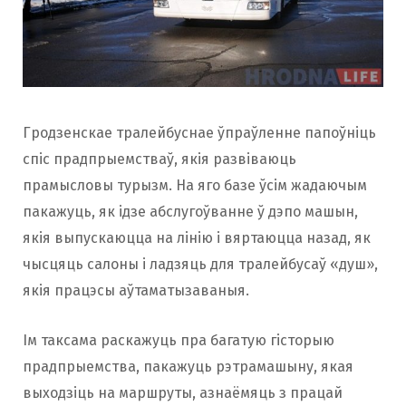
o
r
k
a
Гродзенскае тралейбуснае ўпраўленне папоўніць
m
спіс прадпрыемстваў, якія развіваюць
прамысловы турызм. На яго базе ўсім жадаючым
пакажуць, як ідзе абслугоўванне ў дэпо машын,
якія выпускаюцца на лінію і вяртаюцца назад, як
чысцяць салоны і ладзяць для тралейбусаў «душ»,
якія працэсы аўтаматызаваныя.
Ім таксама раскажуць пра багатую гісторыю
прадпрыемства, пакажуць рэтрамашыну, якая
выходзіць на маршруты, азнаёмяць з працай