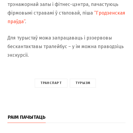
трэнажорнай залы і фітнес-цэнтра, пачастуюць
фірмовымі стравамі ў сталовай, піша
“Гродзенская
праўда”
.
Для турыстаў можа запрацаваць і рэзервовы
бескантактавы тралейбус – у ім можна праводзіць
экскурсіі.
ТРАНСПАРТ
ТУРЫЗМ
РАІМ ПАЧЫТАЦЬ