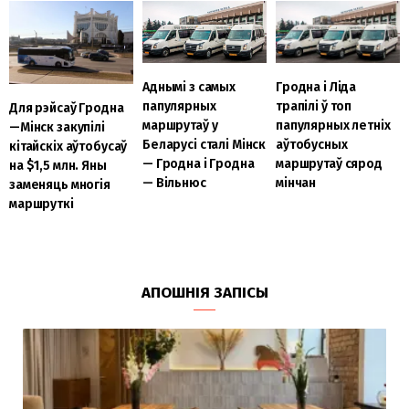
Гродна і Ліда
Аднымі з самых
трапілі ў топ
папулярных
Для рэйсаў Гродна
папулярных летніх
маршрутаў у
—Мінск закупілі
аўтобусных
Беларусі сталі Мінск
кітайскіх аўтобусаў
маршрутаў сярод
— Гродна і Гродна
на $1,5 млн. Яны
мінчан
— Вільнюс
заменяць многія
маршруткі
АПОШНІЯ ЗАПІСЫ