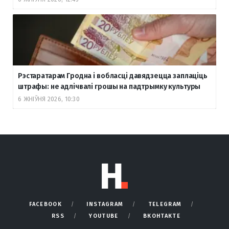
Рэстаратарам Гродна і вобласці давядзецца заплаціць
штрафы: не адлічвалі грошы на падтрымку культуры
6 ЖНІЎНЯ 2026, 10:30
FACEBOOK
INSTAGRAM
TELEGRAM
RSS
YOUTUBE
ВКОНТАКТЕ