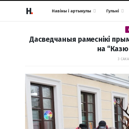
Навіны і артыкулы
Гульні
Дасведчаныя рамеснікі прым
на “Казю
3 САКА