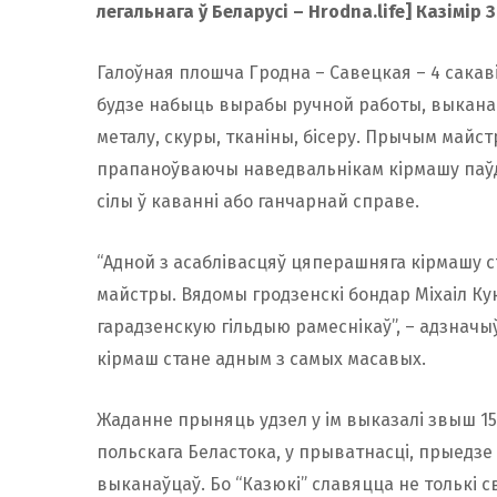
легальнага ў Беларусі – Hrodna.life] Казімір 
Галоўная плошча Гродна – Савецкая – 4 сакав
будзе набыць вырабы ручной работы, выкананы
металу, скуры, тканіны, бісеру. Прычым май
прапаноўваючы наведвальнікам кірмашу паўд
сілы ў каванні або ганчарнай справе.
“Адной з асаблівасцяў цяперашняга кірмашу 
майстры. Вядомы гродзенскі бондар Міхаіл К
гарадзенскую гільдыю рамеснікаў”, – адзначыў
кірмаш стане адным з самых масавых.
Жаданне прыняць удзел у ім выказалі звыш 150
польскага Беластока, у прыватнасці, прыедзе 
выканаўцаў. Бо “Казюкі” славяцца не толькі