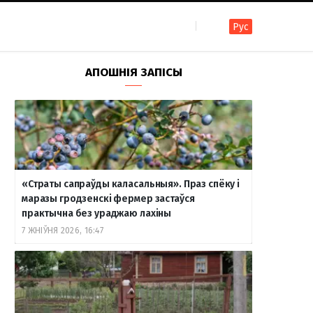
Рус
F
I
T
R
Y
В
АПОШНІЯ ЗАПІСЫ
a
n
e
S
o
к
c
s
l
S
u
о
«Страты сапраўды каласальныя». Праз спёку і
e
t
e
T
н
маразы гродзенскі фермер застаўся
практычна без ураджаю лахіны
7 ЖНІЎНЯ 2026, 16:47
b
a
g
u
т
o
g
r
b
а