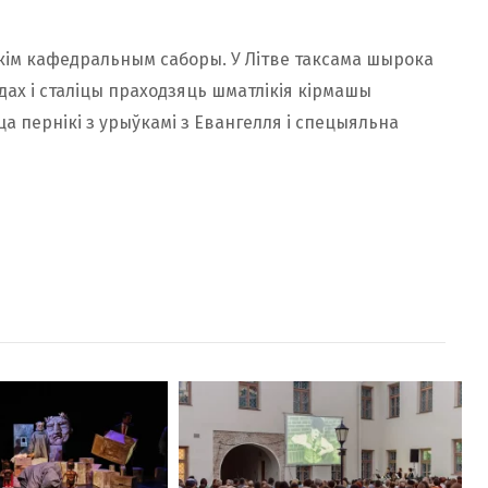
скім кафедральным саборы. У Літве таксама шырока
радах і сталіцы праходзяць шматлікія кірмашы
ца пернікі з урыўкамі з Евангелля і спецыяльна