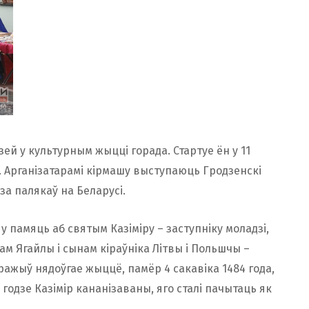
ей у культурным жыцці горада. Стартуе ён у 11
ь. Арганізатарамі кірмашу выступаюць Гродзенскі
за палякаў на Беларусі.
у памяць аб святым Казіміру – заступніку моладзі,
кам Ягайлы і сынам кіраўніка Літвы і Польшчы –
ражыў нядоўгае жыццё, памёр 4 сакавіка 1484 года,
 годзе Казімір кананізаваны, яго сталі пачытаць як