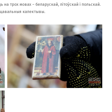
на трох мовах – беларускай, літоўскай і польскай.
нцавальныя калектывы.