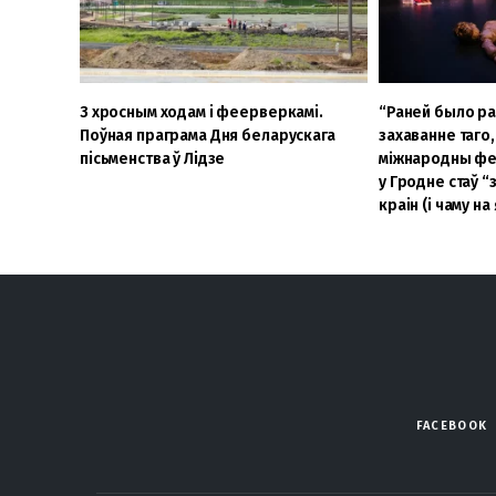
З хросным ходам і феерверкамі.
“Раней было ра
Поўная праграма Дня беларускага
захаванне таго,
пісьменства ў Лідзе
мiжнародны фе
у Гродне стаў 
краін (і чаму на 
FACEBOOK