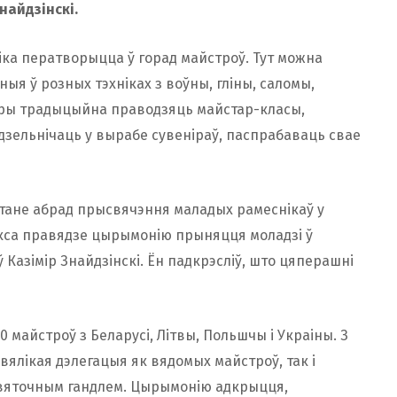
Знайдзінскі.
іка ператворыцца ў горад майстроў. Тут можна
я ў розных тэхніках з воўны, гліны, саломы,
стры традыцыйна праводзяць майстар-класы,
зельнічаць у вырабе сувеніраў, паспрабаваць свае
стане абрад прысвячэння маладых рамеснікаў у
укса правядзе цырымонію прыняцця моладзі ў
 Казімір Знайдзінскі. Ён падкрэсліў, што цяперашні
 майстроў з Беларусі, Літвы, Польшчы і Украіны. З
вялікая дэлегацыя як вядомых майстроў, так і
 святочным гандлем. Цырымонію адкрыцця,