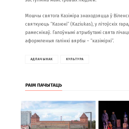
Мошчы святога Казіміра знаходзяцца ў Вілен
святкуюць “Казюкі” (Kaziukas), у літоўскіх га
рамеснікаў. Галоўнымі атрыбутамі свята лічац
аформленыя галінкі вярбы – “казіміркі”.
АДПАЧЫНАК
КУЛЬТУРА
РАІМ ПАЧЫТАЦЬ