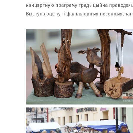
канцэртную праграму традыцыйна праводзяць 
Выступаюць тут і фальклорныя песенныя, та