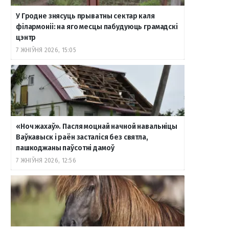
У Гродне знясуць прыватны сектар каля
o
r
a
e
к
філармоніі: на яго месцы пабудуюць грамадскі
цэнтр
7 ЖНІЎНЯ 2026, 15:05
k
a
m
т
m
е
«Ноч жахаў». Пасля моцнай начной навальніцы
Ваўкавыск і раён засталіся без святла,
пашкоджаны паўсотні дамоў
7 ЖНІЎНЯ 2026, 12:56