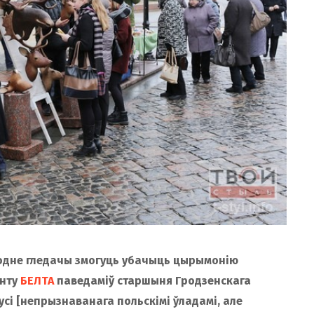
одне гледачы змогуць убачыць цырымонію
энту
БЕЛТА
паведаміў старшыня Гродзенскага
сі [непрызнаванага польскімі ўладамі, але