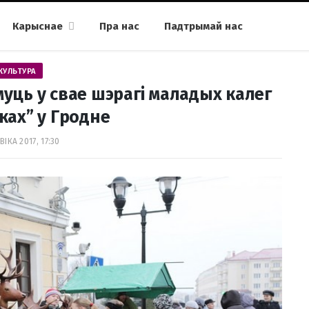
Карыснае
Пра нас
Падтрымай нас
КУЛЬТУРА
уць у свае шэрагі маладых калег
ках” у Гродне
ВІКА 2017, 17:30