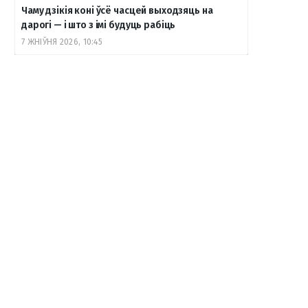
Чаму дзікія коні ўсё часцей выходзяць на
дарогі — і што з імі будуць рабіць
7 ЖНІЎНЯ 2026, 10:45