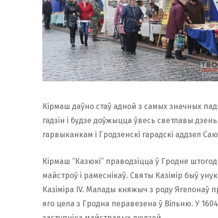
Кірмаш даўно стаў адной з самых значных падз
гадзін і будзе доўжыцца ўвесь светлавы дзен
гарвыканкам і Гродзенскі гарадскі аддзел Саю
Кірмаш “Казюкі” праводзіцца ў Гродне штогод 
майстроў і рамеснікаў. Святы Казімір быў уну
Казіміра IV. Малады княжыч з роду Ягелонаў п
яго цела з Гродна перавезена ў Вільню. У 1604
заступніка майстравых людзей.