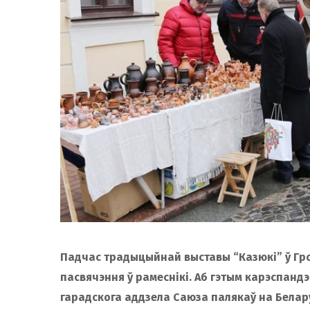
Падчас традыцыйнай выставы “Казюкі” ў Гр
пасвячэння ў рамеснікі. Аб гэтым карэспанд
гарадскога аддзела Саюза палякаў на Белару