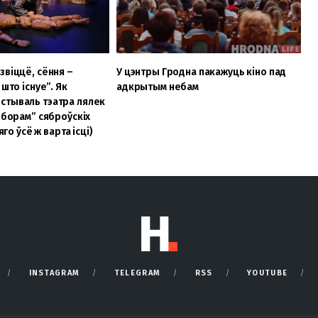
звіццё, сёння –
У цэнтры Гродна пакажуць кіно пад
 што існуе”. Як
адкрытым небам
стываль тэатра лялек
“зборам” сяброўскіх
яго ўсё ж варта ісці)
INSTAGRAM
TELEGRAM
RSS
YOUTUBE