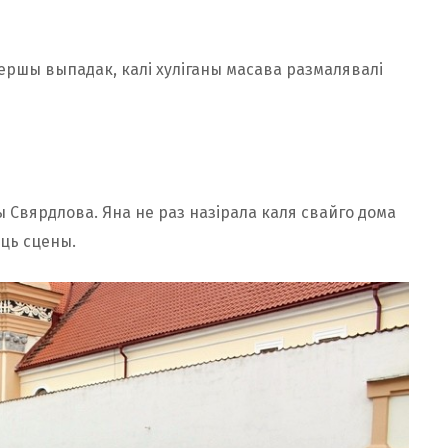
 першы выпадак, калі хуліганы масава размалявалі
 Свярдлова. Яна не раз назірала каля свайго дома
аць сцены.