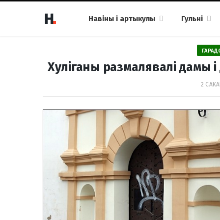
Навіны і артыкулы
Гульні
ГАРАД
Хуліганы размалявалі дамы і
2 САКА