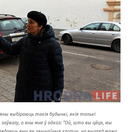
о яны выбіраюць такія будынкі, якія толькі
заўвагу, а яны мне ў адказ: “Ой, што вы цёця, мы
лядаюць яны як звычайныя хлопцы, на выгляд можа