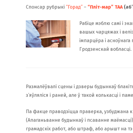
Спонсар рубрыкі
“Горад”
–
“Пліт-мар” ТАА
(аб’
Рабіце мэблю самі і эк
вашых чарцяжах і велі
імпарцёра і асноўнага
Гродзенскай вобласці.
Размалёўвалі сцены і дзверы будынкаў блакіт
з’яўляліся і раней, але ў такой колькасцi i п
Па факце праводзіцца праверка, узбуджана к
(Апаганьванне будынкаў і псаванне маёмасці
грамадскіх работ, або штраф, або арышт на тэ