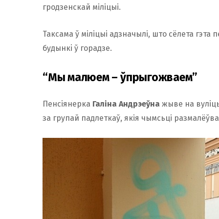
гродзенскай міліцыі.
Таксама ў міліцыі адзначылі, што сёлета гэта
будынкi ў горадзе.
“Мы малюем – ўпрыгожваем”
Пенсіянерка
Галіна Андрэеўна
жыве на вуліцы
за групай падлеткаў, якія чымсьці размалёўв