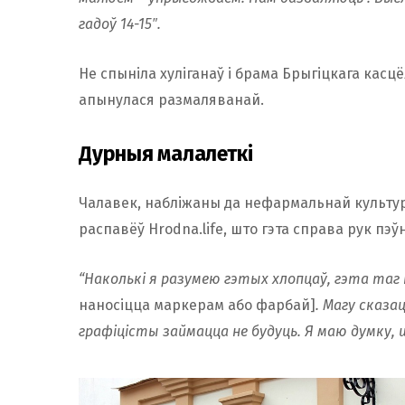
гадоў 14-15″.
Не спыніла хуліганаў і брама Брыгіцкага касцё
апынулася размаляванай.
Дурныя малалеткi
Чалавек, набліжаны да нефармальнай культур
распавёў Hrodna.life, што гэта справа рук пэў
“Наколькі я разумею гэтых хлопцаў, гэта таг
наносіцца маркерам або фарбай]
. Магу сказ
графіцісты займацца не будуць. Я маю думку