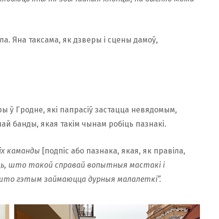
ла. Яна таксама, як дзверы і сцены дамоў,
ы ў Гродне, які папрасіў застацца невядомым,
най банды, якая такім чынам робіць пазнакі.
 іх каманды
[подпіс або пазнака, якая, як правіла,
аць, што такой справай вопытныя мастакі і
, што гэтым займаюцца дурныя малалеткі”.