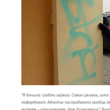
“Я бачыла і рабіла заўвагі. Самае цікавае, шт
пафарбавалі. Аднойчы паспрабавала зрабіць ім 
малюем – упрыгожваем. Нам дазваляюць”. Выг