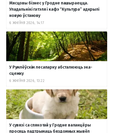
Мясцовы бізнес у Гродне пашыраецца.
Уладальнікі гатэля і кафэ “Культура” адкрылі
o
r
a
e
к
новую ўстанову
6 ЖНІЎНЯ 2026, 14:17
k
a
m
т
m
е
У Румлёўскім лесапарку абсталююць эка-
сцежку
6 ЖНІЎНЯ 2026, 13:22
У сувязі са спякотай у Гродне валанцёры
просяць падтрымаць бяздомных жывёл