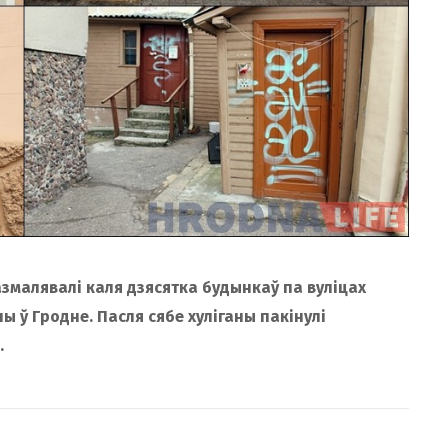
азмалявалі каля дзясятка будынкаў па вуліцах
ў Гродне. Пасля сябе хуліганы пакінулі
.