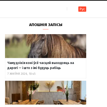
Рус
F
I
T
R
Y
В
АПОШНІЯ ЗАПІСЫ
a
n
e
S
o
к
c
s
l
S
u
о
Чаму дзікія коні ўсё часцей выходзяць на
e
t
e
T
н
дарогі — і што з імі будуць рабіць
7 ЖНІЎНЯ 2026, 10:45
b
a
g
u
т
o
g
r
b
а