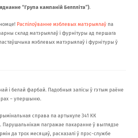
яднанне “Група кампаній Белпліта”)
.
аномце!
Распілоўванне мэблевых матэрыялаў
па
зарны склад матэрыялаў і фурнітуры ад першага
 пастаўшчыка мэблевых матэрыялаў і фурнітуры ў
най і белай фарбай. Падобныя запісы ў гэтым раёне
амерах – упершыню.
рымінальная справа па артыкуле 341 КК
). Парушальнікам пагражае пакаранне ў выглядзе
рмін да трох месяцаў, расказалі ў прэс-службе