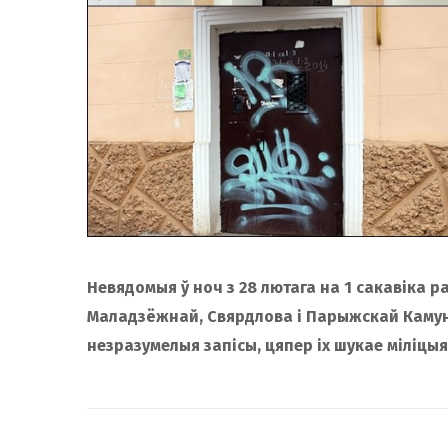
Невядомыя ў ноч з 28 лютага на 1 сакавіка р
Маладзёжнай, Свярдлова і Парыжскай Камуны 
незразумелыя запісы, цяпер іх шукае міліцыя