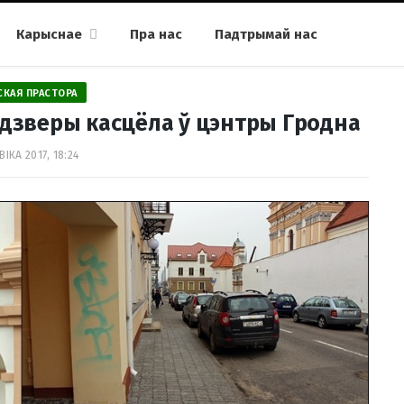
Карыснае
Пра нас
Падтрымай нас
СКАЯ ПРАСТОРА
 дзверы касцёла ў цэнтры Гродна
ВІКА 2017, 18:24