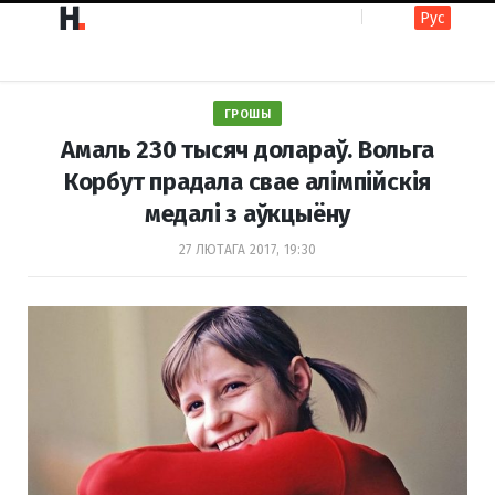
Рус
F
I
ГРОШЫ
a
n
Амаль 230 тысяч долараў. Вольга
Корбут прадала свае алімпійскія
медалі з аўкцыёну
c
s
27 ЛЮТАГА 2017, 19:30
e
t
b
a
o
g