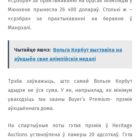
«Срэбра» за практыкаванні на брусах Алімпіяды ў
Мюнхене прынесла 26 400 долараў. Столькі ж –
«срэбра» за практыкаванні на бервяне ў
Манрэалі.
Чытайце яшчэ:
Вольга Корбут выставіла на
аўкцыён свае алімпійскія медалі
Трэба заўважыць, што самай Вользе Корбут
адыдзе не ўся сума. У яе, напрыклад, як мінімум
уваходзіць так званы Buyer’s Premium- прэмія
аўкцыённага дома.
На спартыўныя лоты гэтая прэмія ў Heritage
Auctions устаноўлена ў памеры 20 адсоткаў. Гэта