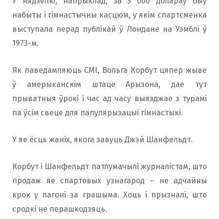
У нядзелю, напрыклад, за 3 000 долараў быў
набыты і гімнастычны касцюм, у якім спартсменка
выступала перад публікай ў Лондане на Уэмблі ў
1973-м.
Як паведамляюць СМІ, Вольга Корбут цяпер жыве
ў амерыканскім штаце Арызона, дае тут
прыватныя ўрокі і час ад часу выязджае з турамі
па ўсім свеце для папулярызацыі гімнастыкі.
У яе ёсць жаніх, якога завуць Джэй Шанфельдт.
Корбут і Шанфельдт патлумачылі журналістам, што
продаж яе спартовых узнагарод – не адчайны
крок у пагоні за грашыма. Хоць і прызналі, што
сродкі не перашкодзяць.