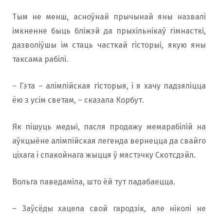
Тым не менш, асноўнай прычынай яны назвалі
імкненне быць бліжэй да прыхільнікаў гімнасткі,
дазволіўшы ім стаць часткай гісторыі, якую яны
таксама рабілі.
– Гэта – алімпійская гісторыя, і я хачу падзяліцца
ёю з усім светам, – сказала Корбут.
Як пішуць медыі, пасля продажу мемарабілій на
аўкцыёне алімпійская легенда вернецца да свайго
ціхага і спакойнага жыцця ў мястэчку Скотсдэйл.
Вольга паведаміла, што ёй тут падабаецца.
– Заўсёды хацела свой гародзік, але ніколі не