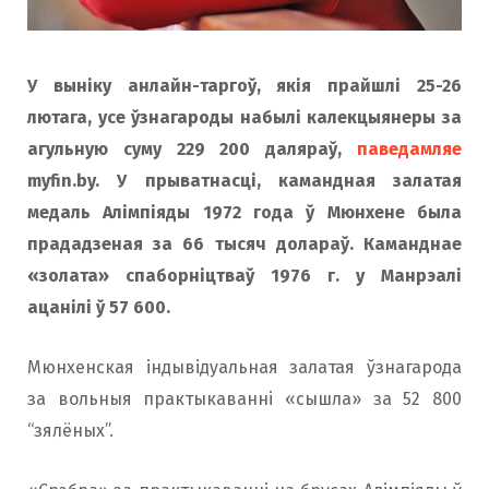
o
r
У выніку анлайн-таргоў, якія прайшлі 25-26
k
a
лютага, усе ўзнагароды набылі калекцыянеры за
агульную суму 229 200 даляраў,
паведамляе
m
myfin.by. У прыватнасці, камандная залатая
медаль Алімпіяды 1972 года ў Мюнхене была
прададзеная за 66 тысяч долараў. Каманднае
«золата» спаборніцтваў 1976 г. у Манрэалі
ацанілі ў 57 600.
Мюнхенская індывідуальная залатая ўзнагарода
за вольныя практыкаванні «сышла» за 52 800
“зялёных”.