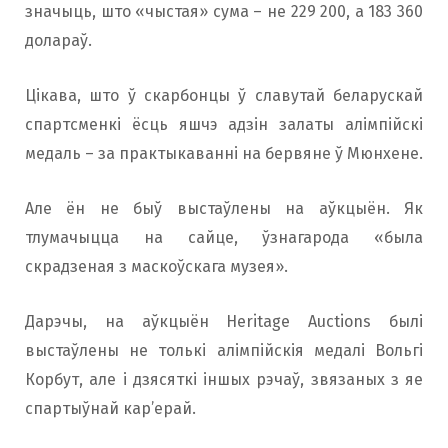
значыць, што «чыстая» сума – не 229 200, а 183 360
долараў.
Цікава, што ў скарбонцы ў славутай беларускай
спартсменкі ёсць яшчэ адзін залаты алімпійскі
медаль – за практыкаванні на бервяне ў Мюнхене.
Але ён не быў выстаўлены на аўкцыён. Як
тлумачыцца на сайце, ўзнагарода «была
скрадзеная з маскоўскага музея».
Дарэчы, на аўкцыён Heritage Auctions былі
выстаўлены не толькі алімпійскія медалі Вольгі
Корбут, але і дзясяткі іншых рэчаў, звязаных з яе
спартыўнай кар’ерай.