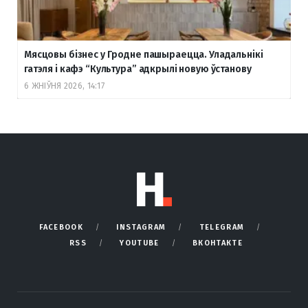
Мясцовы бізнес у Гродне пашыраецца. Уладальнікі
гатэля і кафэ “Культура” адкрылі новую ўстанову
6 ЖНІЎНЯ 2026, 14:17
FACEBOOK
INSTAGRAM
TELEGRAM
RSS
YOUTUBE
ВКОНТАКТЕ