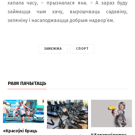
хапала часу, – прызналася яна. – А зараз буду
займацца чым хачу, вырошчваць садавіну,
зеляніну і насалоджвацца добрым надвор’ем.
ЗАМЕЖЖА
СПОРТ
РАІМ ПАЧЫТАЦЬ
«Красоўкі браць