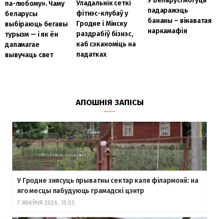
У Беларусі могуць
Уладальнік сеткі
па-любому». Чаму
падаражэць
фітнэс-клубаў у
беларусы
бананы – вінаватая
Гродне і Мінску
выбіраюць бегавы
наркамафія
раздрабіў бізнэс,
турызм — і як ён
каб сэканоміць на
дапамагае
падатках
вывучаць свет
АПОШНІЯ ЗАПІСЫ
У Гродне знясуць прыватны сектар каля філармоніі: на
яго месцы пабудуюць грамадскі цэнтр
7 ЖНІЎНЯ 2026, 15:05