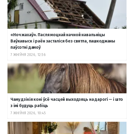
«Ноч жахаў». Пасля моцнай начной навальніцы
Ваўкавыск і раён засталіся без святла, пашкоджаны
паўсотні дамоў
7 ЖНІЎНЯ 2026, 12:56
Чаму дзікія коні ўсё часцей выходзяць на дарогі — і што
з імі будуць рабіць
7 ЖНІЎНЯ 2026, 10:45