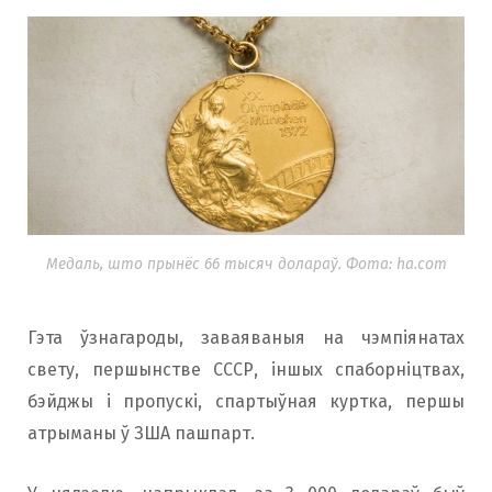
Медаль, што прынёс 66 тысяч долараў. Фота: ha.com
Гэта ўзнагароды, заваяваныя на чэмпіянатах
свету, першынстве СССР, іншых спаборніцтвах,
бэйджы і пропускі, спартыўная куртка, першы
атрыманы ў ЗША пашпарт.