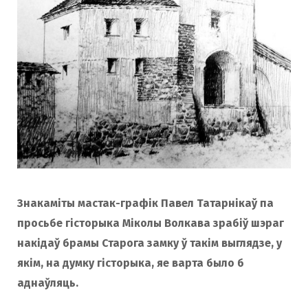
o
r
k
a
m
Знакаміты мастак-графік Павел Татарнікаў па
просьбе гісторыка Міколы Волкава зрабіў шэраг
накідаў брамы Старога замку ў такім выглядзе, у
якім, на думку гісторыка, яе варта было б
аднаўляць.