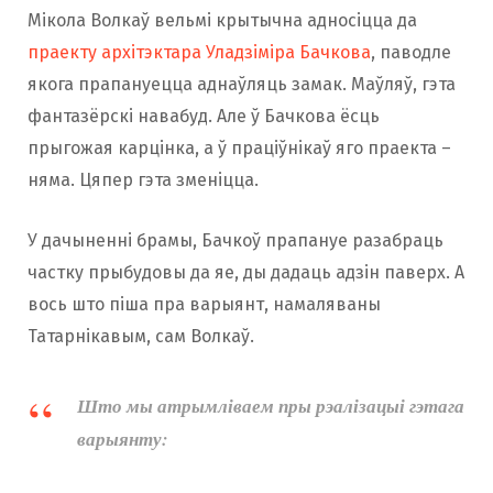
Мікола Волкаў вельмі крытычна адносіцца да
праекту архітэктара Уладзіміра Бачкова
, паводле
якога прапануецца аднаўляць замак. Маўляў, гэта
фантазёрскі навабуд. Але ў Бачкова ёсць
прыгожая карцінка, а ў праціўнікаў яго праекта –
няма. Цяпер гэта зменіцца.
У дачыненні брамы, Бачкоў прапануе разабраць
частку прыбудовы да яе, ды дадаць адзін паверх. А
вось што піша пра варыянт, намаляваны
Татарнікавым, сам Волкаў.
Што мы атрымліваем пры рэалізацыі гэтага
варыянту: