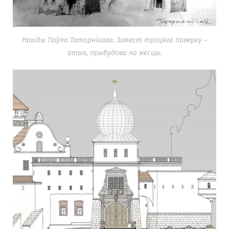
Накіды Паўла Татарнікава. Замест трэцяга паверху –
атык, прыбудова на месцы.