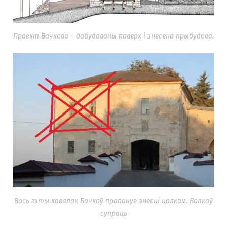
Праект Бачкова – дабудаваны паверх і знесена прыбудова.
Вось гэты кавалак Бачкоў прапануе знесці цалкам. Волкаў
супраць