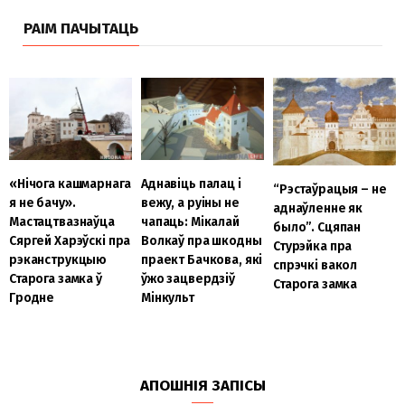
РАІМ ПАЧЫТАЦЬ
«Нічога кашмарнага
Аднавіць палац і
“Рэстаўрацыя – не
я не бачу».
вежу, а руіны не
аднаўленне як
Мастацтвазнаўца
чапаць: Мікалай
было”. Сцяпан
Сяргей Харэўскі пра
Волкаў пра шкодны
Стурэйка пра
рэканструкцыю
праект Бачкова, які
спрэчкі вакол
Старога замка ў
ўжо зацвердзіў
Старога замка
Гродне
Мінкульт
АПОШНІЯ ЗАПІСЫ