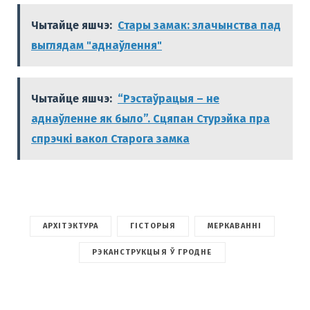
Чытайце яшчэ:
Стары замак: злачынства пад
выглядам "аднаўлення"
Чытайце яшчэ:
“Рэстаўрацыя – не
аднаўленне як было”. Сцяпан Стурэйка пра
спрэчкі вакол Старога замка
АРХІТЭКТУРА
ГІСТОРЫЯ
МЕРКАВАННІ
РЭКАНСТРУКЦЫЯ Ў ГРОДНЕ