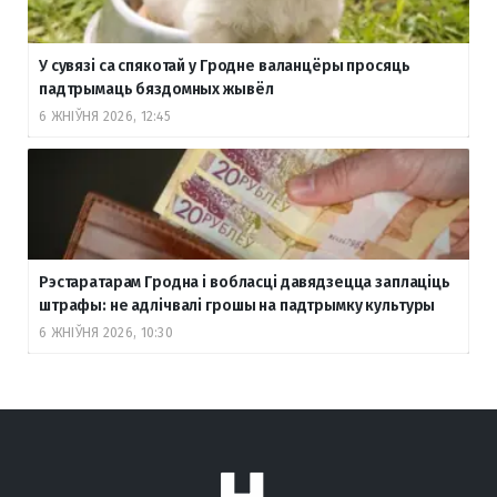
У сувязі са спякотай у Гродне валанцёры просяць
падтрымаць бяздомных жывёл
6 ЖНІЎНЯ 2026, 12:45
Рэстаратарам Гродна і вобласці давядзецца заплаціць
штрафы: не адлічвалі грошы на падтрымку культуры
6 ЖНІЎНЯ 2026, 10:30