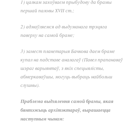
1) цалкам захоўваем прыбудову да брамы
першай паловы XVII ст.;
2) адмаўляемся ад выдуманага трэцяга
паверху на самой браме;
3) замест планетарыя Бачкова даем браме
купал на падставе аналагаў (Павел прапанаваў
шэраг варыянтаў, з якіх спецыялісты,
абмеркаваўшы, могуць выбраць найбольш
слушны).
Праблема выдзялення самой брамы, якая
бянтэжыць архітэктараў, вырашаецца
наступным чынам: