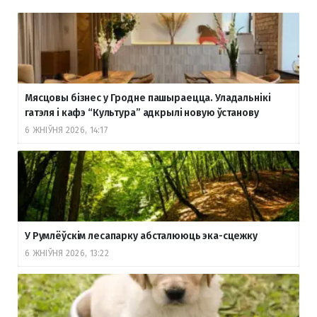
Мясцовы бізнес у Гродне пашыраецца. Уладальнікі
гатэля і кафэ “Культура” адкрылі новую ўстанову
6 ЖНІЎНЯ 2026, 14:17
У Румлёўскім лесапарку абсталююць эка-сцежку
6 ЖНІЎНЯ 2026, 13:22