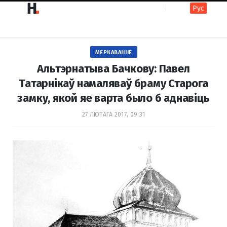
Рус
F
I
МЕРКАВАННЕ
a
n
Альтэрнатыва Бачкову: Павел
Татарнікаў намаляваў браму Старога
замку, якой яе варта было б аднавіць
c
s
27 ЛЮТАГА 2017, 09:31
e
t
b
a
o
g