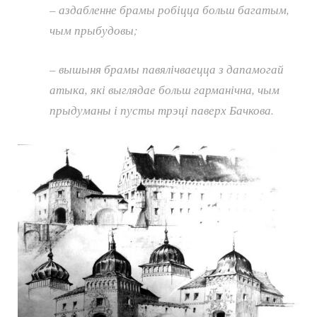
– аздабленне брамы робіцца больш багатым,
чым прыбудовы;
– вышыня брамы павялічваецца з дапамогай
атыка, які выглядае больш гарманічна, чым
прыдуманы і пусты трэці паверх Бачкова.