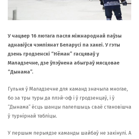
o
r
k
a
У чацвер 16 лютага пасля міжнароднай паўзы
аднавіўся чэмпіянат Беларусі па хакеі. У гэты
m
дзень гродзенскі “Нёман” гасцяваў у
Маладзечне, дзе ўпэўнена абыграў мясцовае
“Дынама”.
Гульня ў Маладзечне для каманд значыла многае,
бо за тры туры да плэй-оф і ў гродзенцаў, і ў
“Дынама” ёсць шанцы палепшыць сваё становішча
ў турнiрнай табліцы.
У першым перыядзе каманды шайбаў не закінулі. А