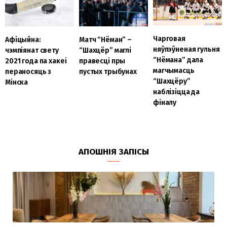
Чарговая
Афіцыйна:
Матч “Нёман” –
няўпэўненая гульня
чэмпіянат свету
“Шахцёр” маглі
“Нёмана” дала
2021 года па хакеі
правесці пры
магчымасць
пераносяць з
пустых трыбунах
“Шахцёру”
Мінска
наблізіцца да
фіналу
АПОШНІЯ ЗАПІСЫ