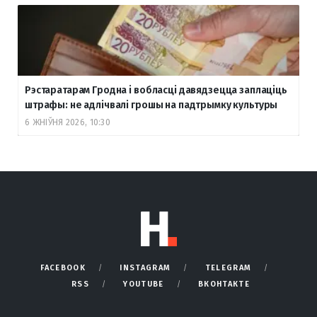
Рэстаратарам Гродна і вобласці давядзецца заплаціць
штрафы: не адлічвалі грошы на падтрымку культуры
6 ЖНІЎНЯ 2026, 10:30
FACEBOOK
INSTAGRAM
TELEGRAM
RSS
YOUTUBE
ВКОНТАКТЕ