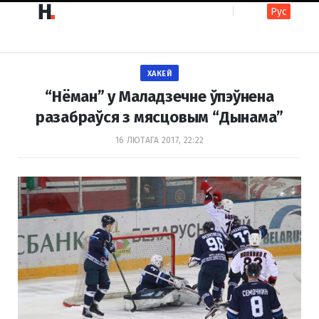
Рус
F
I
ХАКЕЙ
a
n
“Нёман” у Маладзечне ўпэўнена
разабраўся з мясцовым “Дынама”
c
s
16 ЛЮТАГА 2017, 22:22
e
t
b
a
o
g