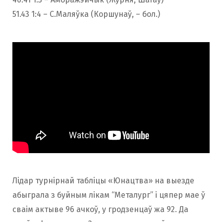
51.43 1:4 – С.Маляўка (Коршунаў, – бол.)
Лідар турнірнай табліцы «Юнацтва» на выезде
абыграла з буйным лікам “Металург” і цяпер мае ў
сваім актыве 96 ачкоў, у гродзенцаў жа 92. Да