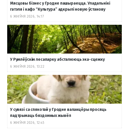
Мясцовы бізнес у Гродне пашыраецца. Уладальнікі
гатэля і кафэ “Культура” адкрылі новую ўстанову
6 ЖНІЎНЯ 2026, 14:17
У Румлёўскім лесапарку абсталююць эка-сцежку
6 ЖНІЎНЯ 2026, 13:22
У сувязі са спякотай у Гродне валанцёры просяць
падтрымаць бяздомных жывёл
6 ЖНІЎНЯ 2026, 12:45