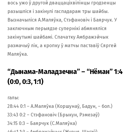
вось ужо ў другой дваццаціхвілiнцы гродзенцы
разышліся і закінулі гаспадарам тры шайбы.
Вызначыліся А.Маляўка, Стэфановіч і Баярчук. У
заключным перыядзе супернікі абмяняліся
закінутымі шайбамі. Спачатку Амбражэйчык
размачыў лiк, а кропку ў матчы паставіў Сяргей
Маляўка.
“Дынама-Маладзечна” – “Нёман” 1:4
(0:0, 0:3, 1:1)
галы:
28:44 0:1 – А.Маляўка (Коршунаў, Бадун, – бол.)
33:43 0:2 – Стэфановіч (Брыкун, Рэмезаў)
34:15 0:3 – Баярчук (С.Маляўка)
46:41 1:3 – Амбражэйчык (Журня, Шагаў)