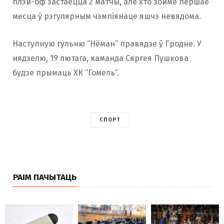
плэй-оф застаецца 2 матчы, але хто зойме першае
месца ў рэгулярным чэмпіянаце яшчэ невядома.
Наступную гульню “Нёман” правядзе ў Гродне. У
нядзелю, 19 лютага, каманда Сяргея Пушкова
будзе прымаць ХК “Гомель”.
СПОРТ
РАІМ ПАЧЫТАЦЬ