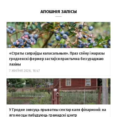
АПОШНІЯ ЗАПІСЫ
«Страты сапраўды каласальныя». Праз спёку і маразы
гродзенскі фермер застаўся практычна без ураджаю
лахіны
7 ЖНІЎНЯ 2026, 16:47
У Гродне знясуць прыватны сектар каля філармоніі: на
яго месцы пабудуюць грамадскі цэнтр