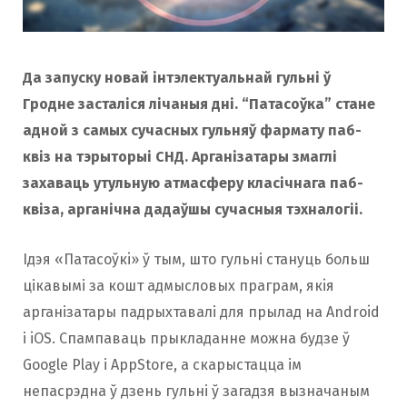
o
r
Да запуску новай інтэлектуальнай гульні ў
k
a
Гродне засталіся лічаныя дні. “Патасоўка” стане
адной з самых сучасных гульняў фармату паб-
m
квіз на тэрыторыі СНД. Арганізатары змаглі
захаваць утульную атмасферу класічнага паб-
квіза, арганічна дадаўшы сучасныя тэхналогіі.
Ідэя «Патасоўкi» ў тым, што гульні стануць больш
цікавымі за кошт адмысловых праграм, якiя
арганізатары падрыхтавалі для прылад на Android
і iOS. Спампаваць прыкладанне можна будзе ў
Google Play і AppStore, а скарыстацца ім
непасрэдна ў дзень гульні ў загадзя вызначаным