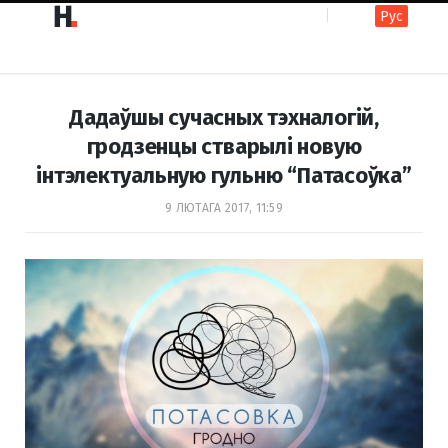
Рус
F
I
Дадаўшы сучасных тэхналогій,
a
n
гродзенцы стварылі новую
інтэлектуальную гульню “Патасоўка”
c
s
9 ЛЮТАГА 2017, 11:59
e
t
b
a
o
g