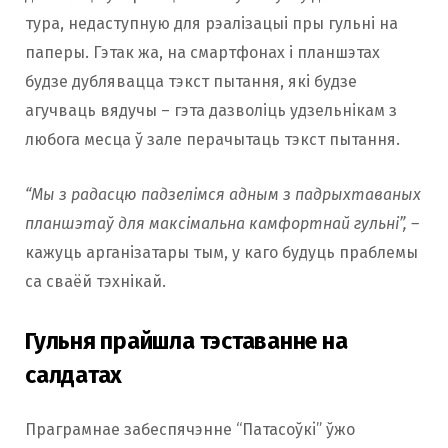
тура, недаступную для рэалізацыі пры гульні на
паперы. Гэтак жа, на смартфонах і планшэтах
будзе дублявацца тэкст пытання, які будзе
агучваць вядучы – гэта дазволіць удзельнікам з
любога месца ў зале перачытаць тэкст пытання.
“Мы з радасцю падзелімся адным з падрыхтаваных
планшэтаў для максімальна камфортнай гульні”, –
кажуць арганізатары тым, у каго будуць праблемы
са сваёй тэхнікай.
Гульня прайшла тэставанне на
салдатах
Праграмнае забеспячэнне “Патасоўкi” ўжо