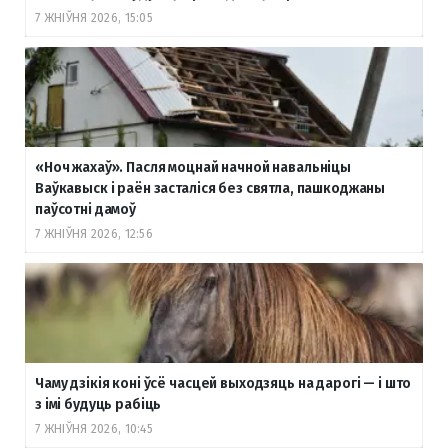
7 ЖНІЎНЯ 2026, 15:05
«Ноч жахаў». Пасля моцнай начной навальніцы
Ваўкавыск і раён засталіся без святла, пашкоджаны
паўсотні дамоў
7 ЖНІЎНЯ 2026, 12:56
Чаму дзікія коні ўсё часцей выходзяць на дарогі — і што
з імі будуць рабіць
7 ЖНІЎНЯ 2026, 10:45