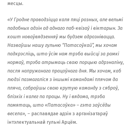
месцы.
«У Гродне праводзіцца каля пяці розных, але вельмі
падобных адзін ад аднаго паб-квізаў і віктарын. За
кошт новаўвядзенняў мы будзем адрознівацца.
Назваўшы нашу гульню “Патасоўкай”, мы хочам
падкрэсліць, што ўсім нам трэба выйсці за рамкі
нормаў, трэба атрымаць сваю порцыю адрэналіну,
пасля напружанага працоўнага дня. Мы хочам, каб
людзі пазмагаліся з іншымі камандамі плячом да
пляча, сабраўшы сваю крутую каманду з сяброў,
блізкіх і калег па працы. Ну і вядома, трэба
памятаць, што «Патасоўка» – гэта заўсёды
весела»,
– распавядае адзін з арганізатараў
інтэлектуальнай гульні Арцём.