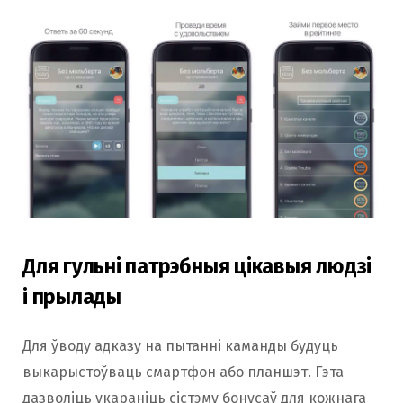
Для гульні патрэбныя цікавыя людзі
і прылады
Для ўводу адказу на пытанні каманды будуць
выкарыстоўваць смартфон або планшэт. Гэта
дазволіць укараніць сістэму бонусаў для кожнага