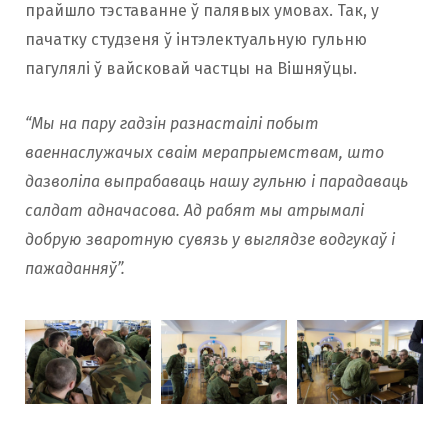
прайшло тэставанне ў палявых умовах. Так, у
пачатку студзеня ў інтэлектуальную гульню
пагулялі ў вайсковай частцы на Вішняўцы.
“Мы на пару гадзін разнастаілі побыт
ваеннаслужачых сваім мерапрыемствам, што
дазволіла выпрабаваць нашу гульню і парадаваць
салдат адначасова. Ад рабят мы атрымалі
добрую зваротную сувязь у выглядзе водгукаў і
пажаданняў”.