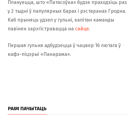
Плануецца, што «Патасоўка» будзе праходзіць раз
у 2 тыдні ў папулярных барах і рэстаранах Гродна.
Каб прыняць удзел у гульні, капітан каманды
павінен зарэгістравацца на
сайце
.
Першая гульня адбудзецца ў чацвер 16 лютага ў
кафэ-піцэрыі «Панарама».
РАІМ ПАЧЫТАЦЬ