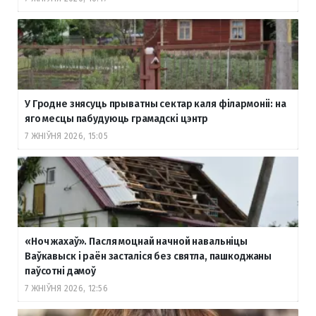
У Гродне знясуць прыватны сектар каля філармоніі: на
яго месцы пабудуюць грамадскі цэнтр
7 ЖНІЎНЯ 2026, 15:05
«Ноч жахаў». Пасля моцнай начной навальніцы
Ваўкавыск і раён засталіся без святла, пашкоджаны
паўсотні дамоў
7 ЖНІЎНЯ 2026, 12:56