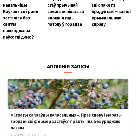
навальніцы
стаў прычынай
знік пакет з
Ваўкавыск і раён
самага вялікага за
прадуктамі – завялі
засталіся без
апошнія гады
крымінальную
святла,
патопу ў горадзе
справу
пашкоджаны
паўсотні дамоў
АПОШНІЯ ЗАПІСЫ
«Страты сапраўды каласальныя». Праз спёку і маразы
гродзенскі фермер застаўся практычна без ураджаю
лахіны
7 ЖНІЎНЯ 2026, 16:47