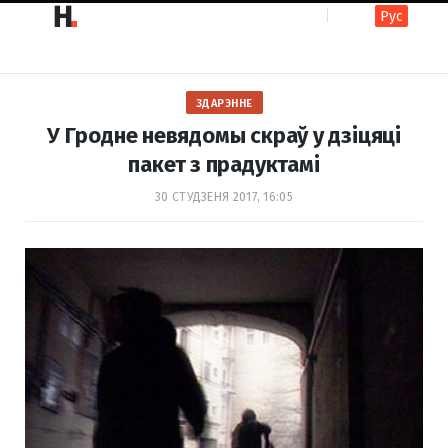
Рус
F
I
ЗДАРЭННЕ
a
n
У Гродне невядомы скраў у дзіцяці
пакет з прадуктамі
c
s
30 СТУДЗЕНЯ 2017, 16:05
e
t
b
a
o
g