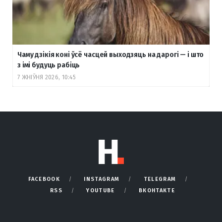
Чаму дзікія коні ўсё часцей выходзяць на дарогі — і што
з імі будуць рабіць
7 ЖНІЎНЯ 2026, 10:45
FACEBOOK
INSTAGRAM
TELEGRAM
RSS
YOUTUBE
ВКОНТАКТЕ