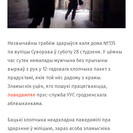
o
r
k
a
Незвычайны грабёж здарыўся каля дома №135
m
па вуліцы Суворава ў суботу 28 студзеня. У цёмны
час сутак немалады мужчына без прычыны
вырваў з рук у 12-гадовага хлопчыка пакет з
прадуктамі, якія той нёс дадому з крамы.
Зламыснік уцёк, яго пошукі працягваюцца,
паведамляе
прэс-служба УУС гродзенскага
аблвыканкама.
Бацькі хлопчыка неадкладна паведамілі пра
здарэнне ў міліцыю, зараз асоба зламысніка