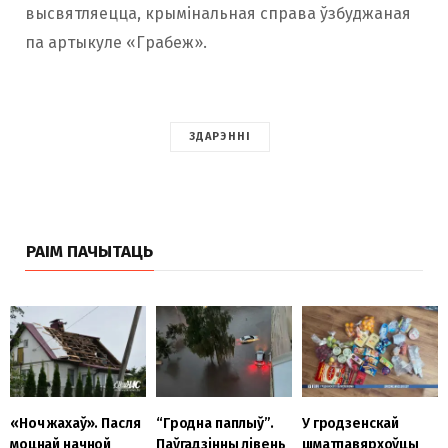
высвятляецца, крымінальная справа ўзбуджаная
па артыкуле «Грабеж».
ЗДАРЭННІ
РАІМ ПАЧЫТАЦЬ
«Ноч жахаў». Пасля
“Гродна паплыў”.
У гродзенскай
моцнай начной
Паўгадзінны лівень
шматпавярхоўцы