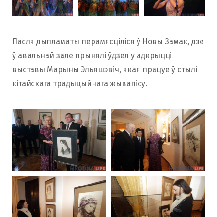
Пасля дыпламаты перамясціліся ў Новы Замак, дзе
ў авальнай зале прынялі ўдзел у адкрыцці
выставы Марыны Эльяшэвіч, якая працуе ў стылі
кітайскага традыцыйнага жывапісу.