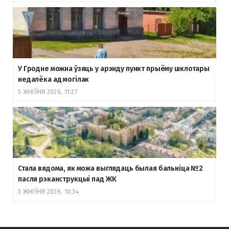
У Гродне можна ўзяць у арэнду пункт прыёму шклотары
недалёка ад могілак
5 ЖНІЎНЯ 2026, 11:27
Стала вядома, як можа выглядаць былая бальніца №2
пасля рэканструкцыі пад ЖК
5 ЖНІЎНЯ 2026, 10:34