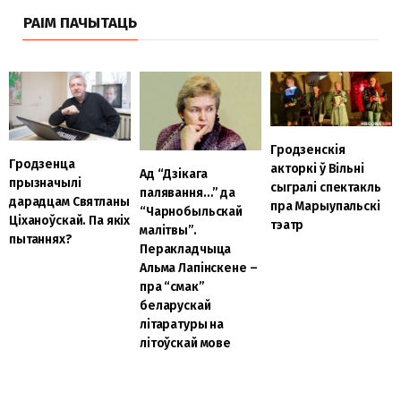
РАІМ ПАЧЫТАЦЬ
Гродзенскія
Гродзенца
акторкі ў Вільні
Ад “Дзікага
прызначылі
сыгралі спектакль
палявання…” да
дарадцам Святланы
пра Марыупальскі
“Чарнобыльскай
Ціханоўскай. Па якіх
тэатр
малітвы”.
пытаннях?
Перакладчыца
Альма Лапінскене –
пра “смак”
беларускай
літаратуры на
літоўскай мове