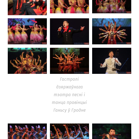
Гастролі
дзяржаўнага
тэатра песні і
танца правінцыі
Ганьсу ў Гродне