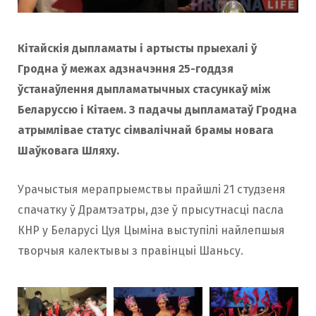
o
r
Кітайскія дыпламаты і артысты прыехалі ў
k
a
Гродна ў межах адзначэння 25-годдзя
ўстанаўлення дыпламатычных стасункаў між
Беларуссю і Кітаем. З падачы дыпламатаў Гродна
m
атрымлівае статус сімвалічнай брамы новага
Шаўковага Шляху.
Урачыстыя мерапрыемствы прайшлі 21 студзеня
спачатку ў Драмтэатры, дзе ў прысутнасці пасла
КНР у Беларусі Цуя Цыміна выступілі найлепшыя
творчыя калектывы з правінцыі Шаньсу.