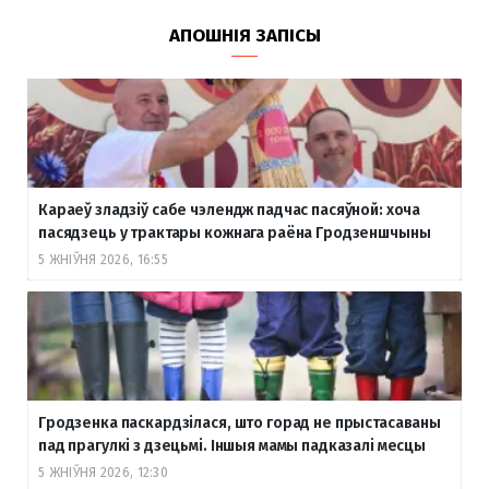
АПОШНІЯ ЗАПІСЫ
Караеў зладзіў сабе чэлендж падчас пасяўной: хоча
пасядзець у трактары кожнага раёна Гродзеншчыны
5 ЖНІЎНЯ 2026, 16:55
Гродзенка паскардзілася, што горад не прыстасаваны
пад прагулкі з дзецьмі. Іншыя мамы падказалі месцы
5 ЖНІЎНЯ 2026, 12:30