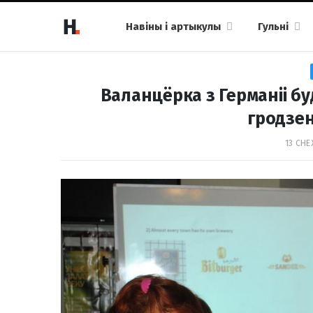
Навіны і артыкулы
Гульні
Валанцёрка з Германіі бу
гродзе
13 СНЕ