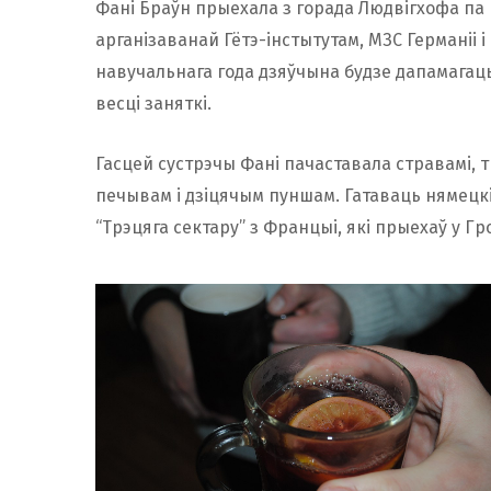
Фані Браўн прыехала з горада Людвігхофа па п
арганізаванай Гётэ-інстытутам, МЗС Германіі 
навучальнага года дзяўчына будзе дапамага
весці заняткі.
Гасцей сустрэчы Фані пачаставала стравамі, 
печывам і дзіцячым пуншам. Гатаваць нямецк
“Трэцяга сектару” з Францыі, які прыехаў у Г