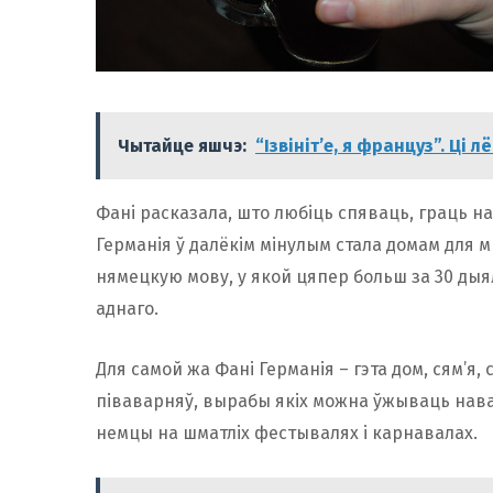
Чытайце яшчэ:
“Ізвініт’е, я француз”. Ці
Фані расказала, што любіць спяваць, граць на
Германія ў далёкім мінулым стала домам для мн
нямецкую мову, у якой цяпер больш за 30 дыял
аднаго.
Для самой жа Фані Германія – гэта дом, сям’я, 
піваварняў, вырабы якіх можна ўжываць нава
немцы на шматліх фестывалях і карнавалах.