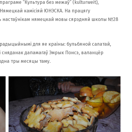
раграме “Культура без межаў” (kulturweit),
і Нямецкай камісіяй ЮНЭСКА. На працягу
ць настаўнікам нямецкай мовы сярэдняй школы №28
традыцыйнымі для яе краіны: бульбяной салатай,
і сняданак дапамагаў Эмрык Понсэ, валанцёр
родна тры месяцы таму.