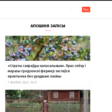
Рус
F
I
T
R
Y
В
АПОШНІЯ ЗАПІСЫ
a
n
e
S
o
к
c
s
l
S
u
о
«Страты сапраўды каласальныя». Праз спёку і
e
t
e
T
н
маразы гродзенскі фермер застаўся
практычна без ураджаю лахіны
7 ЖНІЎНЯ 2026, 16:47
b
a
g
u
т
o
g
r
b
а