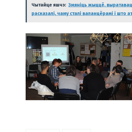
Чытайце яшчэ:
Змяніць жыццё, выратавац
расказалі, чаму сталі валанцёрамі і што 