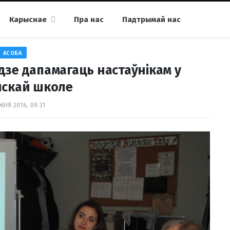
Карыснае
Пра нас
Падтрымай нас
АСОБА
дзе дапамагаць настаўнікам у
нскай школе
ЖНЯ 2016, 09:31