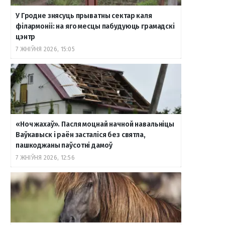
У Гродне знясуць прыватны сектар каля
o
r
a
e
к
філармоніі: на яго месцы пабудуюць грамадскі
цэнтр
7 ЖНІЎНЯ 2026, 15:05
k
a
m
т
m
е
«Ноч жахаў». Пасля моцнай начной навальніцы
Ваўкавыск і раён засталіся без святла,
пашкоджаны паўсотні дамоў
7 ЖНІЎНЯ 2026, 12:56