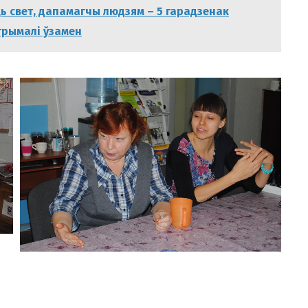
ь свет, дапамагчы людзям – 5 гарадзенак
атрымалі ўзамен