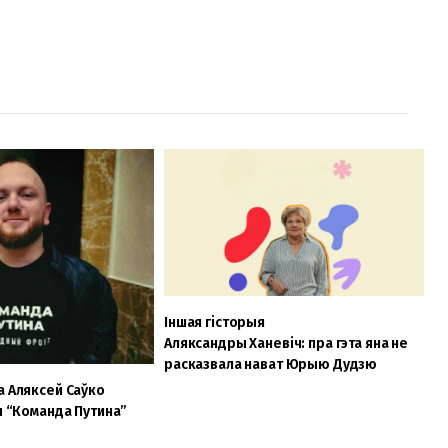
Іншая гісторыя
Аляксандры Ханевіч: пра гэта яна не
расказвала нават Юрыю Дудзю
а Аляксей Саўко
цы “Команда Путина”