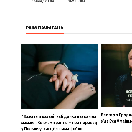
ГРАМАДСТВА
ЗАМЕЖЖА
РАІМ ПАЧЫТАЦЬ
Блогер з Гродн
“Важатыя казалі, каб дачка пазваніла
з’явіўся ў май
мамам”. Квір-эмігранты – пра пераезд
у Польшчу, касцёл і гамафобію