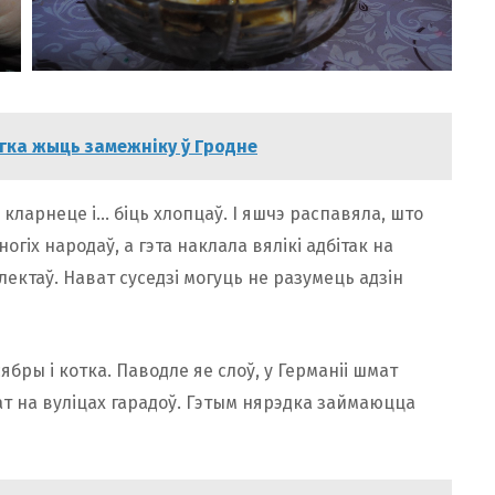
 лёгка жыць замежніку ў Гродне
 кларнеце і… біць хлопцаў. І яшчэ распавяла, што
огіх народаў, а гэта наклала вялікі адбітак на
ектаў. Нават суседзі могуць не разумець адзін
сябры і котка. Паводле яе слоў, у Германіі шмат
т на вуліцах гарадоў. Гэтым нярэдка займаюцца