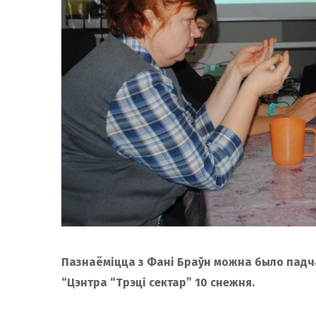
Пазнаёміцца з Фані Браўн можна было падча
“Цэнтра “Трэці сектар” 10 снежня.