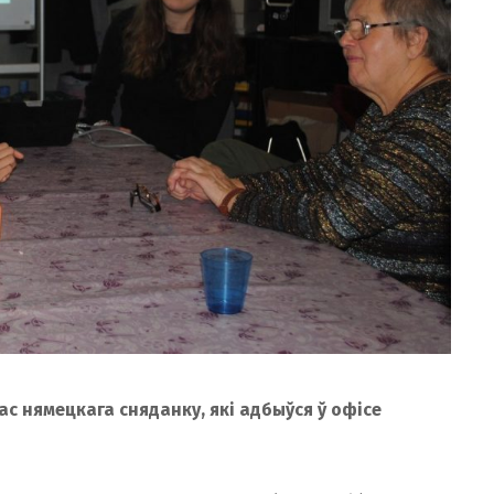
с нямецкага сняданку, які адбыўся ў офісе