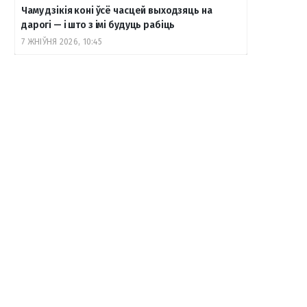
Чаму дзікія коні ўсё часцей выходзяць на
дарогі — і што з імі будуць рабіць
7 ЖНІЎНЯ 2026, 10:45