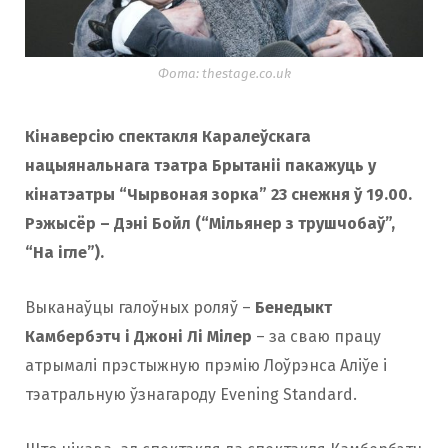
o
r
Фота: thestage.co.uk
k
a
Кінаверсію спектакля Каралеўскага
m
нацыянальнага тэатра Брытаніі пакажуць у
кінатэатры “Чырвоная зорка” 23 снежня ў 19.00.
Рэжысёр – Дэні Бойл (“Мільянер з трушчобаў”,
“На ігле”).
Выканаўцы галоўных роляў –
Бенедыкт
Камбербэтч і Джоні Лі Мілер
– за сваю працу
атрымалі прэстыжную прэмію Лоўрэнса Аліўе і
тэатральную ўзнагароду Evening Standard.