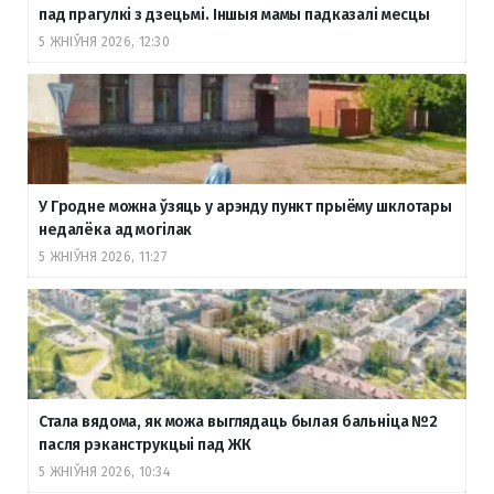
пад прагулкі з дзецьмі. Іншыя мамы падказалі месцы
5 ЖНІЎНЯ 2026, 12:30
У Гродне можна ўзяць у арэнду пункт прыёму шклотары
недалёка ад могілак
5 ЖНІЎНЯ 2026, 11:27
Стала вядома, як можа выглядаць былая бальніца №2
пасля рэканструкцыі пад ЖК
5 ЖНІЎНЯ 2026, 10:34