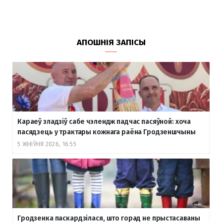
АПОШНІЯ ЗАПІСЫ
Караеў зладзіў сабе чэлендж падчас пасяўной: хоча
пасядзець у трактары кожнага раёна Гродзеншчыны
5 ЖНІЎНЯ 2026, 16:55
Гродзенка паскардзілася, што горад не прыстасаваны