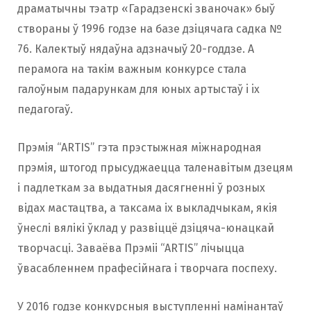
драматычны тэатр «Гарадзенскі званочак» быў
створаны ў 1996 годзе на базе дзіцячага садка №
76. Калектыў нядаўна адзначыў 20-годдзе. А
перамога на такім важным конкурсе стала
галоўным падарункам для юных артыстаў i iх
педагогаў.
Прэмія “ARTIS” гэта прэстыжная міжнародная
прэмія, штогод прысуджаецца таленавітым дзецям
і падлеткам за выдатныя дасягненні ў розных
відах мастацтва, а таксама іх выкладчыкам, якія
ўнеслі вялікі ўклад у развіццё дзіцяча-юнацкай
творчасці. Заваёва Прэміі “ARTIS” лічыцца
ўвасабленнем прафесійнага і творчага поспеху.
У 2016 годзе конкурсныя выступленні намінантаў