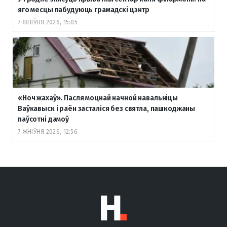
яго месцы пабудуюць грамадскі цэнтр
7 ЖНІЎНЯ 2026, 15:05
«Ноч жахаў». Пасля моцнай начной навальніцы
Ваўкавыск і раён засталіся без святла, пашкоджаны
паўсотні дамоў
7 ЖНІЎНЯ 2026, 12:56