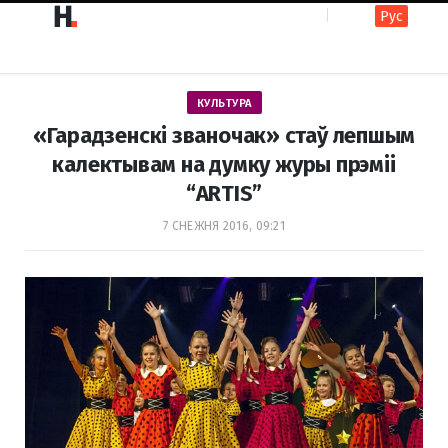
Рус
F
I
КУЛЬТУРА
a
n
«Гарадзенскі званочак» стаў лепшым
калектывам на думку журы прэміі
“ARTIS”
c
s
7 СНЕЖНЯ 2016, 09:21
e
t
b
a
o
g