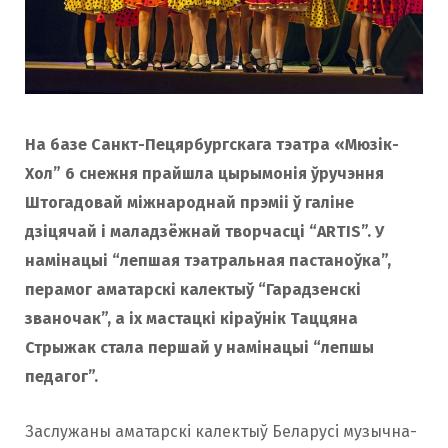
o
r
k
a
На базе Санкт-Пецярбургскага тэатра «Мюзік-
m
Хол” 6 снежня прайшла цырымонія ўручэння
Штогадовай міжнароднай прэміі ў галіне
дзіцячай і маладзёжнай творчасці “ARTIS”. У
намінацыі “лепшая тэатральная пастаноўка”,
перамог аматарскі калектыў “Гарадзенскі
званочак”, а іх мастацкі кіраўнік Таццяна
Стрыжак стала першай у намінацыі “лепшы
педагог”.
Заслужаны аматарскі калектыў Беларусі музычна-