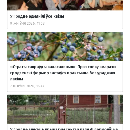
У Гродне адмянілі ўсе квізы
9 ЖНІЎНЯ 2026, 11:03
«Страты сапраўды каласальныя». Праз спёку і маразы
гродзенскі фермер застаўся практычна без ураджаю
лахіны
7 ЖНІЎНЯ 2026, 16:47
У Гродне знясуць прыватны сектар каля філармоніі: на