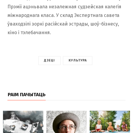
Прэміі ацэньвала незалежная судзейская калегія
міжнароднага класа. У склад Экспертнага савета
ўваходзілі зоркі расійскай эстрады, шоў-бізнесу,
кіно і тэлебачання.
ДЗЕЦІ
КУЛЬТУРА
РАІМ ПАЧЫТАЦЬ