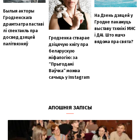
Былыя акторы
На Дзень дзяцей у
Гродзенскага
Гродне пакажуць
драмтэатра паставі
выставу тэхнікі МНС
лі спектакль пра
і ДАІ. Што яшчэ
досвед дзяцей
Гродзенка стварае
вядома пра свята?
палітвязняў
дзіцячую кнігу пра
беларускую
міфалогію: за
“Прыгодамі
Ваўчка” можна
сачыць у Instagram
АПОШНІЯ ЗАПІСЫ