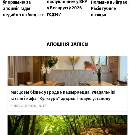
паступленнем у ВНУ
ўпершыню за
Польшча выйграе,
ў Беларусі ў 2026
апошнія гады
Расія губляе
годзе?
недабор на бюджэт
пазіцыі
АПОШНІЯ ЗАПІСЫ
Мясцовы бізнес у Гродне пашыраецца. Уладальнікі
гатэля і кафэ “Культура” адкрылі новую ўстанову
6 ЖНІЎНЯ 2026, 14:17