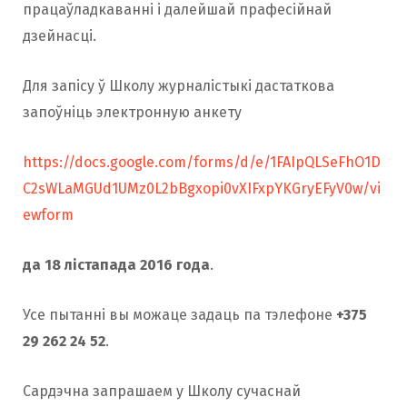
працаўладкаванні і далейшай прафесійнай
дзейнасці.
Для запісу ў Школу журналістыкі дастаткова
запоўніць электронную анкету
https://docs.google.com/forms/d/e/1FAIpQLSeFhO1D
C2sWLaMGUd1UMz0L2bBgxopi0vXIFxpYKGryEFyV0w/vi
ewform
да 18 лістапада 2016 года
.
Усе пытанні вы можаце задаць па тэлефоне
+375
29 262 24 52
.
Сардэчна запрашаем у Школу сучаснай