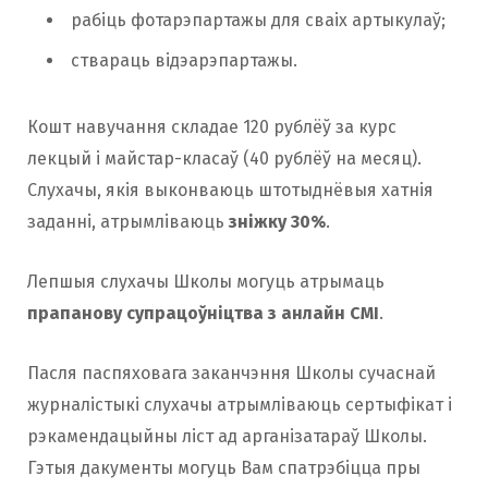
рабіць фотарэпартажы для сваіх артыкулаў;
ствараць відэарэпартажы.
Кошт навучання складае 120 рублёў за курс
лекцый і майстар-класаў (40 рублёў на месяц).
Слухачы, якія выконваюць штотыднёвыя хатнія
заданні, атрымліваюць
зніжку 30%
.
Лепшыя слухачы Школы могуць атрымаць
прапанову супрацоўніцтва з анлайн СМІ
.
Пасля паспяховага заканчэння Школы сучаснай
журналістыкі слухачы атрымліваюць сертыфікат і
рэкамендацыйны ліст ад арганізатараў Школы.
Гэтыя дакументы могуць Вам спатрэбіцца пры