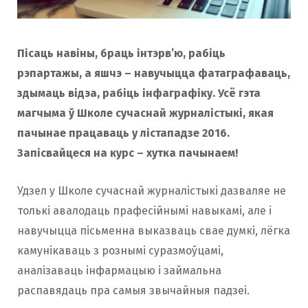
o
r
Пісаць навіны, браць інтэрв’ю, рабіць
k
a
рэпартажы, а яшчэ – навучыцца фатаграфаваць,
здымаць відэа, рабіць інфаграфіку. Усё гэта
m
магчыма ў Школе сучаснай журналістыкі, якая
пачынае працаваць у лістападзе 2016.
Запісвайцеся на курс – хутка пачынаем!
Удзел у Школе сучаснай журналістыкі дазваляе не
толькі авалодаць прафесійнымі навыкамі, але і
навучыцца пісьменна выказваць свае думкі, лёгка
камунікаваць з рознымі суразмоўцамі,
аналізаваць інфармацыю і займальна
распавядаць пра самыя звычайныя падзеі.