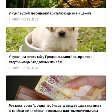
У Румлёўскім лесапарку абсталююць эка-сцежку
6 ЖНІЎНЯ 2026, 13:22
У сувязі са спякотай у Гродне валанцёры просяць
падтрымаць бяздомных жывёл
6 ЖНІЎНЯ 2026, 12:45
Рэстаратарам Гродна і вобласці давядзецца заплаціць
штрафы: не адлічвалі грошы на падтрымку культуры