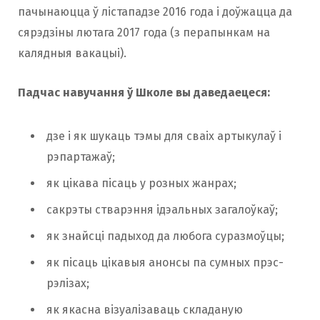
пачынаюцца ў лістападзе 2016 года і доўжацца да
сярэдзіны лютага 2017 года (з перапынкам на
калядныя вакацыі).
Падчас навучання ў Школе вы даведаецеся:
дзе і як шукаць тэмы для сваіх артыкулаў і
рэпартажаў;
як цікава пісаць у розных жанрах;
сакрэты стварэння ідэальных загалоўкаў;
як знайсці падыход да любога суразмоўцы;
як пісаць цікавыя анонсы па сумных прэс-
рэлізах;
як якасна візуалізаваць складаную