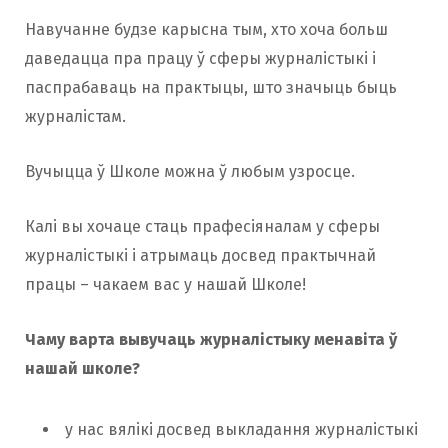
Навучанне будзе карысна тым, хто хоча больш
даведацца пра працу ў сферы журналістыкі і
паспрабаваць на практыцы, што значыць быць
журналістам.
Вучыцца ў Школе можна ў любым узросце.
Калі вы хочаце стаць прафесіяналам у сферы
журналістыкі і атрымаць досвед практычнай
працы – чакаем вас у нашай Школе!
Чаму варта вывучаць журналістыку менавіта ў
нашай школе?
у нас вялікі досвед выкладання журналістыкі