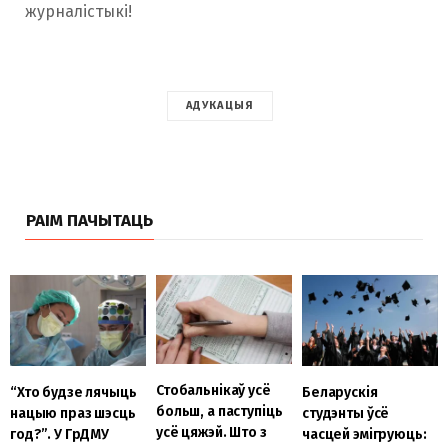
журналістыкі!
АДУКАЦЫЯ
РАІМ ПАЧЫТАЦЬ
Стобальнікаў усё
“Хто будзе лячыць
Беларускія
больш, а паступіць
нацыю праз шэсць
студэнты ўсё
усё цяжэй. Што з
год?”. У ГрДМУ
часцей эмігруюць: