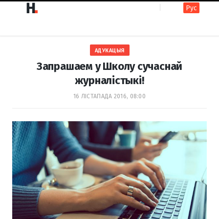
Рус
F
I
АДУКАЦЫЯ
a
n
Запрашаем у Школу сучаснай
журналістыкі!
c
s
16 ЛІСТАПАДА 2016, 08:00
e
t
b
a
o
g