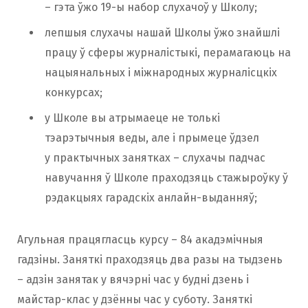
– гэта ўжо 19-ы набор слухачоў у Школу;
лепшыя слухачы нашай Школы ўжо знайшлі
працу ў сферы журналістыкі, перамагаюць на
нацыянальных і міжнародных журналісцкіх
конкурсах;
у Школе вы атрымаеце не толькі
тэарэтычныя веды, але і прымеце ўдзел
у практычных занятках – слухачы падчас
навучання ў Школе праходзяць стажыроўку ў
рэдакцыях гарадскіх анлайн-выданняў;
Агульная працягласць курсу – 84 акадэмічныя
гадзіны. Заняткі праходзяць два разы на тыдзень
– адзін занятак у вячэрні час у будні дзень і
майстар-клас у дзённы час у суботу. Заняткі