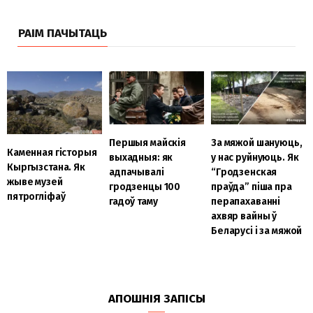
РАІМ ПАЧЫТАЦЬ
Першыя майскія
За мяжой шануюць,
Каменная гісторыя
выхадныя: як
у нас руйнуюць. Як
Кыргызстана. Як
адпачывалі
“Гродзенская
жыве музей
гродзенцы 100
праўда” піша пра
пятрогліфаў
гадоў таму
перапахаванні
ахвяр вайны ў
Беларусі і за мяжой
АПОШНІЯ ЗАПІСЫ