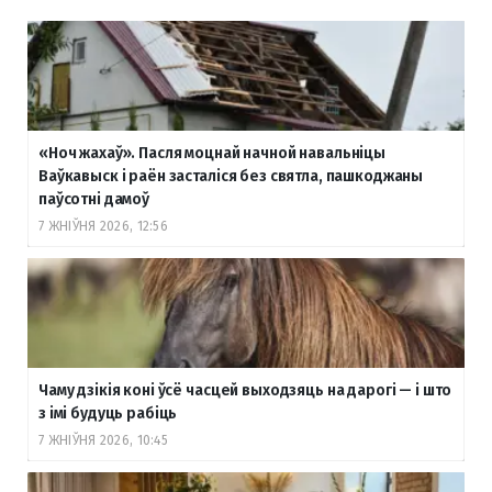
«Ноч жахаў». Пасля моцнай начной навальніцы
Ваўкавыск і раён засталіся без святла, пашкоджаны
паўсотні дамоў
7 ЖНІЎНЯ 2026, 12:56
Чаму дзікія коні ўсё часцей выходзяць на дарогі — і што
з імі будуць рабіць
7 ЖНІЎНЯ 2026, 10:45