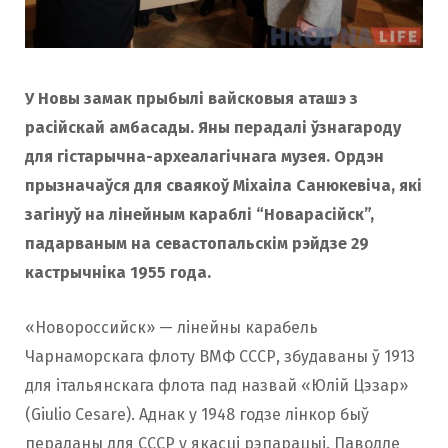
o
r
k
a
У Новы замак прыбылі вайсковыя аташэ з
расійскай амбасады. Яны перадалі ўзнагароду
для гістарычна-археалагічнага музея. Ордэн
m
прызначаўся для сваякоў Міхаіла Санюкевіча, які
загінуў на лінейным караблі “Новарасійск”,
падарваным на севастопальскім рэйдзе 29
кастрычніка 1955 года.
«Новороссийск» — лінейны карабель
Чарнаморскага флоту ВМФ СССР, збудаваны ў 1913
для італьянскага флота пад назвай «Юлій Цэзар»
(Giulio Cesare). Аднак у 1948 годзе лінкор быў
пераданы для СССР у якасці рэпарацыі. Паводле