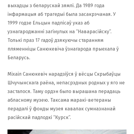
выхадцы з беларускай зямлі. Да 1989 года
інфармацыя аб трагедыі была засакрэчаная. У
1999 годзе Ельцын падпісаў указ аб
узнагароджанні загінулых на “Наварасійску”.
Толькі праз 17 гадоў дзякуючы старанням
пляменніцы Санюкевіча ўзнагарода прыехала ў
Беларусь.
Міхаіл Санюкевіч нарадзіўся ў вёсцы Скрыбаўцы
Шчучынскага раёна, непасрэдных родных у яго не
засталося. Таму ордэн было вырашана перадаць
абласному музею. Таксама маракі-ветераны
перадалі ў фонды музея кавалак сумназнанай
расійскай падлодкі “Курск”.