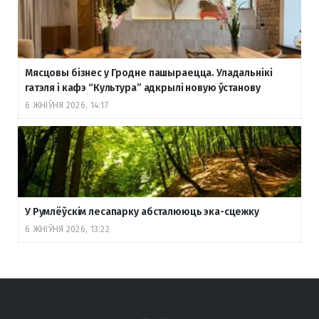
Мясцовы бізнес у Гродне пашыраецца. Уладальнікі
гатэля і кафэ “Культура” адкрылі новую ўстанову
6 ЖНІЎНЯ 2026, 14:17
У Румлёўскім лесапарку абсталююць эка-сцежку
6 ЖНІЎНЯ 2026, 13:22