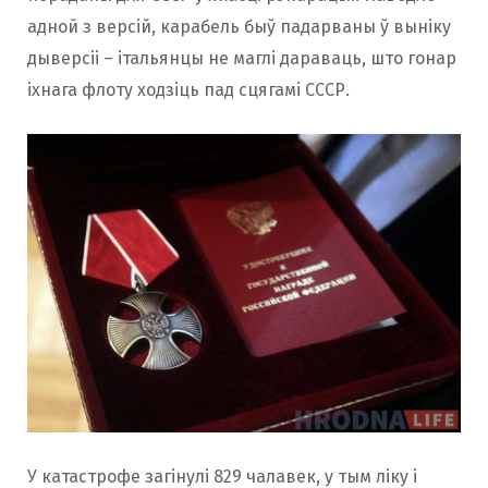
адной з версій, карабель быў падарваны ў выніку
дыверсіі – італьянцы не маглі дараваць, што гонар
іхнага флоту ходзіць пад сцягамі СССР.
У катастрофе загінулі 829 чалавек, у тым ліку і